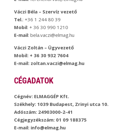
Váczi Béla – Szervíz vezető
Tel.
: +36 1 244 80 39
Mobil
: + 36 30 990 1210
E-mail
: bela.vaczi@elmag.hu
Váczi Zoltán – Ügyvezető
Mobil
: + 36 30 932 7604
E-mail
: zoltan.vaczi@elmag.hu
CÉGADATOK
Cégnév
: ELMAGGÉP Kft.
Székhely
: 1039 Budapest, Zrinyi utca 10.
Adószám
: 24903000-2-41
Cégjegyzékszám
: 01 09 188375
E-mail
: info@elmag.hu