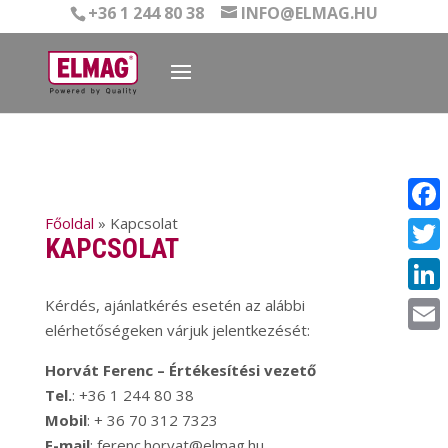
+36 1 244 80 38
INFO@ELMAG.HU
Főoldal
»
Kapcsolat
Face
KAPCSOLAT
Twit
Kérdés, ajánlatkérés esetén az alábbi
Linke
elérhetőségeken várjuk jelentkezését:
Email
Horvát Ferenc – Értékesítési vezető
Tel.
: +36 1 244 80 38
Mobil
: + 36 70 312 7323
E-mail
: ferenc.horvat@elmag.hu