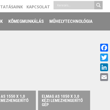
LTATÁSAINK
KAPCSOLAT
ŐK
KŐMEGMUNKÁLÁS
MŰHELYTECHNOLÓGIA
Face
Twitt
Linke
Email
AS 1550 X 1,0
ELMAG AS 1050 X 3,0
LEMEZHENGERÍTŐ
KÉZI LEMEZHENGERÍTŐ
GÉP