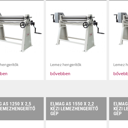
hengerítők
Lemez hengerítők
Lemez h
ben
bővebben
bőveb
 AS 1250 X 2,5
ELMAG AS 1550 X 2,2
ELMAG 
LEMEZHENGERÍTŐ
KÉZI LEMEZHENGERÍTŐ
KÉZI 
GÉP
GÉP