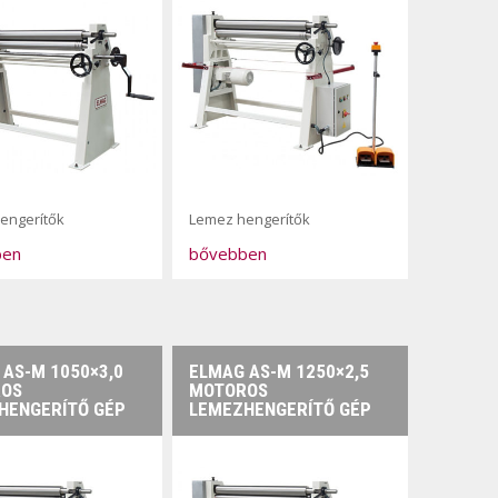
engerítők
Lemez hengerítők
ben
bővebben
 AS-M 1050×3,0
ELMAG AS-M 1250×2,5
OS
MOTOROS
HENGERÍTŐ GÉP
LEMEZHENGERÍTŐ GÉP