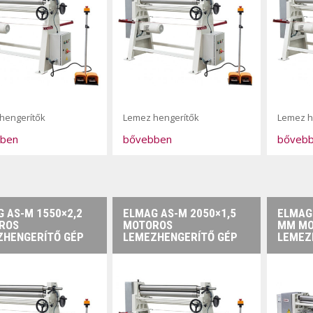
hengerítők
Lemez hengerítők
Lemez h
ben
bővebben
bőveb
 AS-M 1550×2,2
ELMAG AS-M 2050×1,5
ELMAG
ROS
MOTOROS
MM MO
ZHENGERÍTŐ GÉP
LEMEZHENGERÍTŐ GÉP
LEMEZ