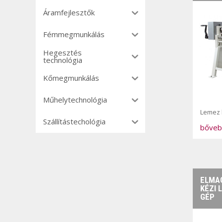
Áramfejlesztők
Fémmegmunkálás
Hegesztés
technológia
Kőmegmunkálás
Műhelytechnológia
Lemez 
Szállítástechológia
bőveb
ELMAG
KÉZI 
GÉP