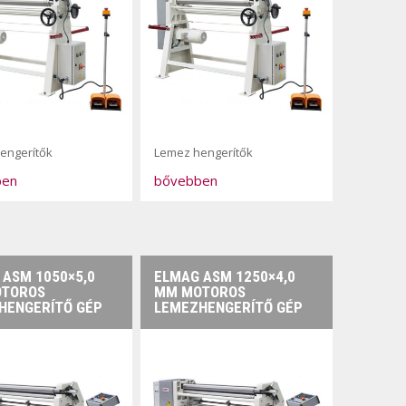
engerítők
Lemez hengerítők
ben
bővebben
 ASM 1050×5,0
ELMAG ASM 1250×4,0
TOROS
MM MOTOROS
HENGERÍTŐ GÉP
LEMEZHENGERÍTŐ GÉP