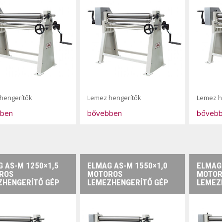
hengerítők
Lemez hengerítők
Lemez h
ben
bővebben
bőveb
 AS-M 1250×1,5
ELMAG AS-M 1550×1,0
ELMAG
ROS
MOTOROS
MOTOR
ZHENGERÍTŐ GÉP
LEMEZHENGERÍTŐ GÉP
LEMEZ