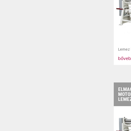
Lemez 
bőveb
ELMAG
MOTO
LEME