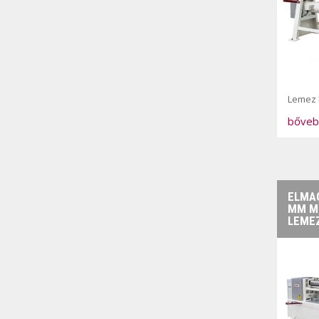
Lemez 
bőveb
ELMAG
MM M
LEME