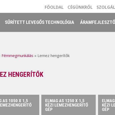
FŐOLDAL
CÉGÜNKRŐL
SZOLGÁ
SŰRÍTETT LEVEGŐS TECHNOLÓGIA
ÁRAMFEJLESZT
»
Fémmegmunkálás
»
Lemez hengerítők
EZ HENGERÍTŐK
 AS 1050 X 1,5
ELMAG AS 1250 X 1,5
ELMAG 
LEMEZHENGERÍTŐ
KÉZI LEMEZHENGERÍTŐ
KÉZI 
GÉP
GÉP