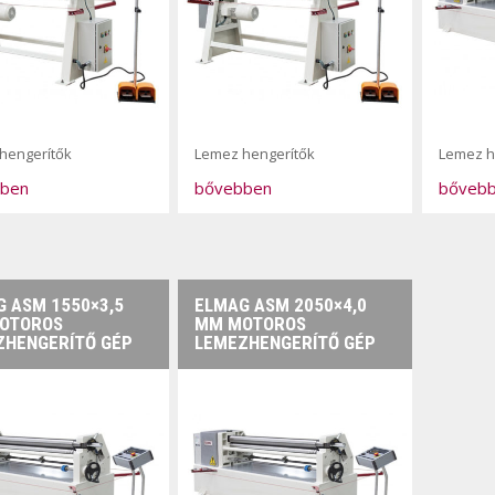
hengerítők
Lemez hengerítők
Lemez h
ben
bővebben
bőveb
 ASM 1550×3,5
ELMAG ASM 2050×4,0
OTOROS
MM MOTOROS
ZHENGERÍTŐ GÉP
LEMEZHENGERÍTŐ GÉP