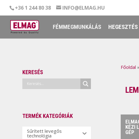
+36 1 244 80 38
INFO@ELMAG.HU
FÉMMEGMUNKÁLÁS
HEGESZTÉS
Főoldal
KERESÉS
LEM
TERMÉK KATEGÓRIÁK
ELMAG
KÉZI 
Sűrített levegős
GÉP
technológia