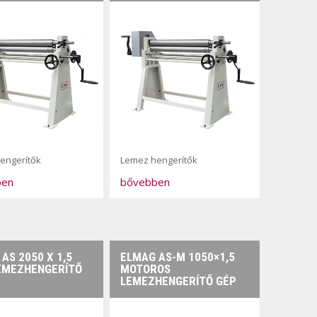
engerítők
Lemez hengerítők
ben
bővebben
AS 2050 X 1,5
ELMAG AS-M 1050×1,5
LEMEZHENGERÍTŐ
MOTOROS
LEMEZHENGERÍTŐ GÉP