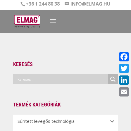
+36 1 244 80 38
INFO@ELMAG.HU
KERESÉS
Face
Twitt
Linke
Email
TERMÉK KATEGÓRIÁK
Sűrített levegős technológia