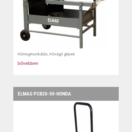
Kőmegmunkálás
,
Kővágó gépek
bővebben
ELMAG PCB20-50-HONDA