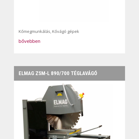
Kőmegmunkálás
,
Kővágó gépek
bővebben
ELMAG ZSM-L 890/700 TÉGLAVÁGÓ