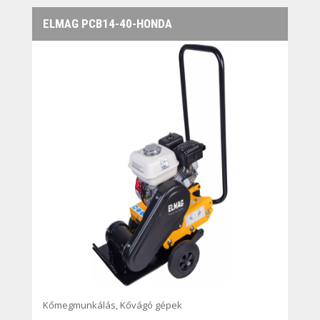
ELMAG PCB14-40-HONDA
Kőmegmunkálás
,
Kővágó gépek