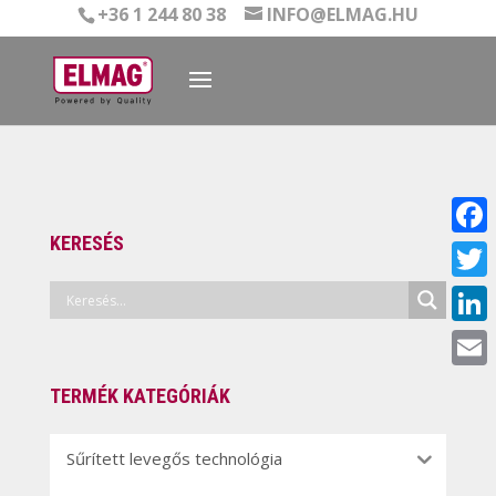
+36 1 244 80 38
INFO@ELMAG.HU
KERESÉS
Face
Twitt
Linke
Email
TERMÉK KATEGÓRIÁK
Sűrített levegős technológia