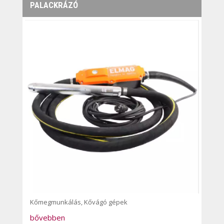
PALACKRÁZÓ
Kőmegmunkálás
,
Kővágó gépek
bővebben