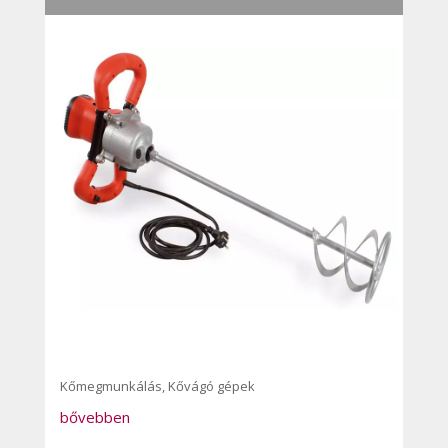
Kőmegmunkálás
,
Kővágó gépek
bővebben