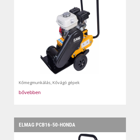
Kőmegmunkálás
,
Kővágó gépek
bővebben
ELMAG PCB16-50-HONDA