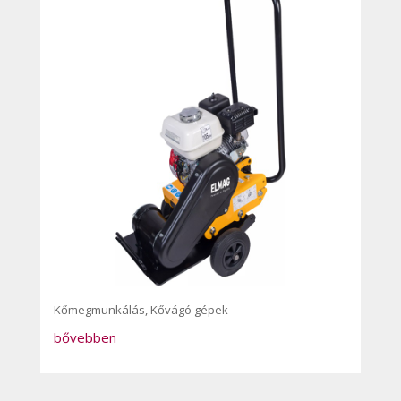
Kőmegmunkálás
,
Kővágó gépek
bővebben