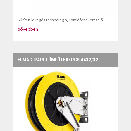
Sűrített levegős technológia
,
Tömlőfeltekercselő
bővebben
ELMAG IPARI TÖMLŐTEKERCS 4432/32