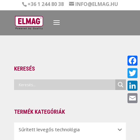
+36 1 244 80 38
INFO@ELMAG.HU
KERESÉS
Face
Twitt
Linke
Email
TERMÉK KATEGÓRIÁK
Sűrített levegős technológia