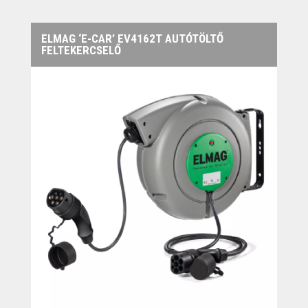
ELMAG ‘E-CAR’ EV4162T AUTÓTÖLTŐ
FELTEKERCSELŐ