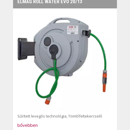
ELMAG ROLL WATER EVO 20/13
Sűrített levegős technológia
,
Tömlőfeltekercselő
bővebben