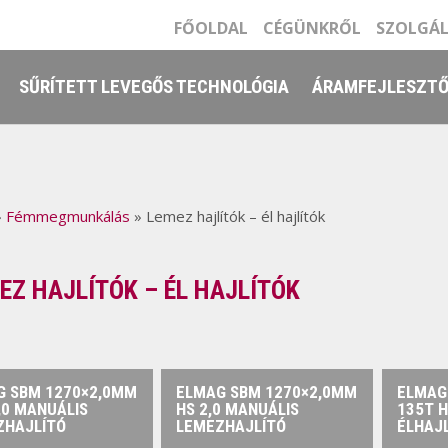
FŐOLDAL
CÉGÜNKRŐL
SZOLGÁ
SŰRÍTETT LEVEGŐS TECHNOLÓGIA
ÁRAMFEJLESZT
»
Fémmegmunkálás
»
Lemez hajlítók – él hajlítók
EZ HAJLÍTÓK – ÉL HAJLÍTÓK
G SBM 1270×2,0MM
ELMAG SBM 1270×2,0MM
ELMAG
,0 MANUÁLIS
HS 2,0 MANUÁLIS
135T H
ZHAJLÍTÓ
LEMEZHAJLÍTÓ
ÉLHAJ