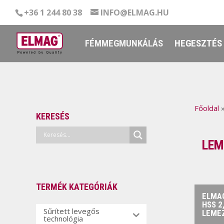
+36 1 244 80 38
INFO@ELMAG.HU
FÉMMEGMUNKÁLÁS
HEGESZTÉS
Főoldal
KERESÉS
LEM
TERMÉK KATEGÓRIÁK
ELMA
HSS 2
Sűrített levegős
LEME
technológia