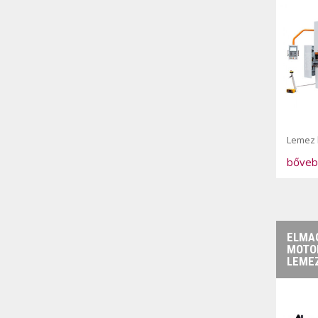
Lemez h
bőveb
ELMAG
MOTO
LEME