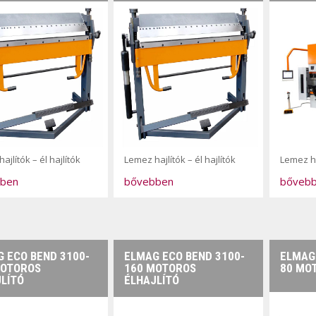
ajlítók – él hajlítók
Lemez hajlítók – él hajlítók
Lemez ha
ben
bővebben
bőveb
 ECO BEND 3100-
ELMAG ECO BEND 3100-
ELMAG
MOTOROS
160 MOTOROS
80 MO
LÍTÓ
ÉLHAJLÍTÓ