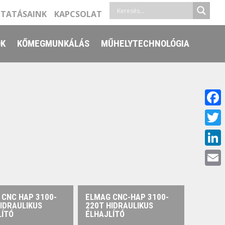
LTATÁSAINK
KAPCSOLAT
ŐK
KŐMEGMUNKÁLÁS
MŰHELYTECHNOLÓGIA
Face
Twitt
Linke
Email
 CNC HAP 3100-
ELMAG CNC-HAP 3100-
IDRAULIKUS
220T HIDRAULIKUS
LÍTÓ
ÉLHAJLÍTÓ