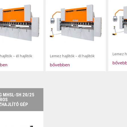
Lemez ha
ajlítók – él hajlítók
Lemez hajlítók – él hajlítók
bőveb
ben
bővebben
 MHSL-SH 20/25
ROS
ZHAJLÍTÓ GÉP