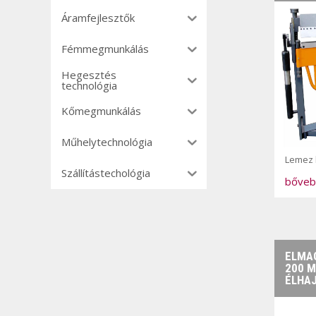
Áramfejlesztők
Fémmegmunkálás
Hegesztés
technológia
Kőmegmunkálás
Műhelytechnológia
Lemez h
Szállítástechológia
bőveb
ELMAG
200 
ÉLHAJ