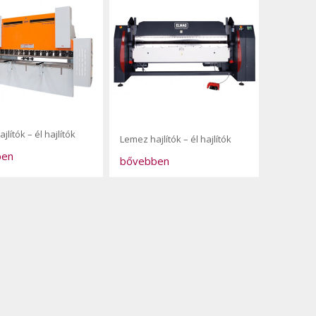
jlítók – él hajlítók
Lemez hajlítók – él hajlítók
ben
bővebben