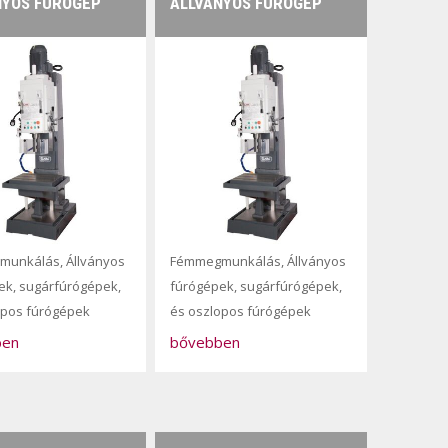
NYOS FÚRÓGÉP
ÁLLVÁNYOS FÚRÓGÉP
munkálás
,
Állványos
Fémmegmunkálás
,
Állványos
ek, sugárfúrógépek,
fúrógépek, sugárfúrógépek,
opos fúrógépek
és oszlopos fúrógépek
ben
bővebben