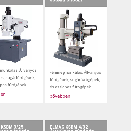
munkálás
,
Állványos
Fémmegmunkálás
,
Állványos
ek, sugárfúrógépek,
fúrógépek, sugárfúrógépek,
opos fúrógépek
és oszlopos fúrógépek
ben
bővebben
 KSBM 3/25
ELMAG KSBM 4/32