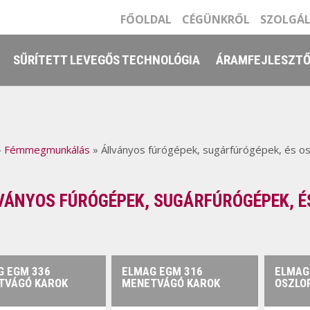
FŐOLDAL
CÉGÜNKRŐL
SZOLGÁ
SŰRÍTETT LEVEGŐS TECHNOLÓGIA
ÁRAMFEJLESZT
»
Fémmegmunkálás
»
Állványos fúrógépek, sugárfúrógépek, és o
VÁNYOS FÚRÓGÉPEK, SUGÁRFÚRÓGÉPEK, É
G EGM 336
ELMAG EGM 316
ELMAG 
TVÁGÓ KAROK
MENETVÁGÓ KAROK
OSZLO