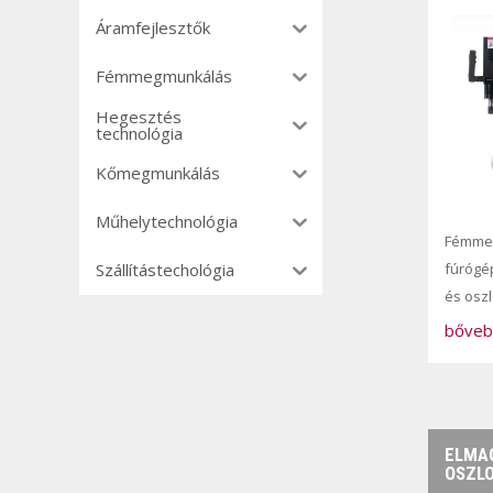
Áramfejlesztők
Fémmegmunkálás
Hegesztés
technológia
Kőmegmunkálás
Műhelytechnológia
Fémme
fúrógé
Szállítástechológia
és osz
bőveb
ELMA
OSZL