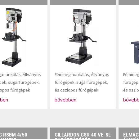
gmunkálás
,
Állványos
Fémmegmunkálás
,
Állványos
Fémmeg
pek, sugárfúrógépek,
fúrógépek, sugárfúrógépek,
fúrógép
lopos fúrógépek
és oszlopos fúrógépek
és oszl
ben
bővebben
bőveb
 RSBM 4/50
GILLARDON GSR 40 VE-SL
ELMAG