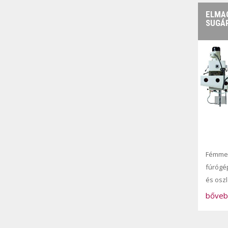
ELMAG
SUGÁ
Fémme
fúrógé
és osz
bőveb