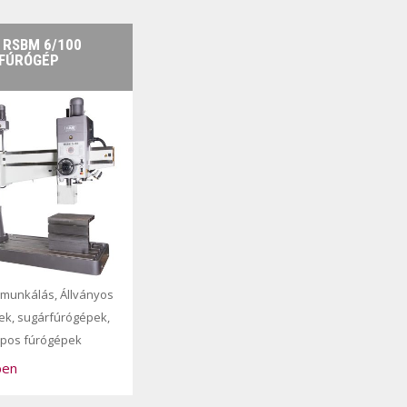
 RSBM 6/100
FÚRÓGÉP
munkálás
,
Állványos
ek, sugárfúrógépek,
opos fúrógépek
ben