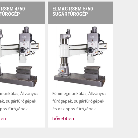
 RSBM 4/50
ELMAG RSBM 5/60
FÚRÓGÉP
SUGÁRFÚRÓGÉP
munkálás
,
Állványos
Fémmegmunkálás
,
Állványos
ek, sugárfúrógépek,
fúrógépek, sugárfúrógépek,
opos fúrógépek
és oszlopos fúrógépek
ben
bővebben