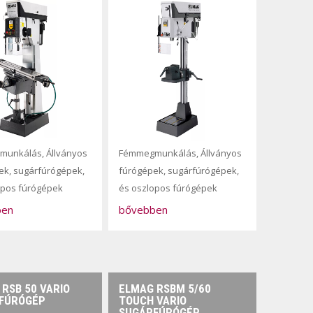
munkálás
,
Állványos
Fémmegmunkálás
,
Állványos
ek, sugárfúrógépek,
fúrógépek, sugárfúrógépek,
opos fúrógépek
és oszlopos fúrógépek
ben
bővebben
RSB 50 VARIO
ELMAG RSBM 5/60
FÚRÓGÉP
TOUCH VARIO
SUGÁRFÚRÓGÉP