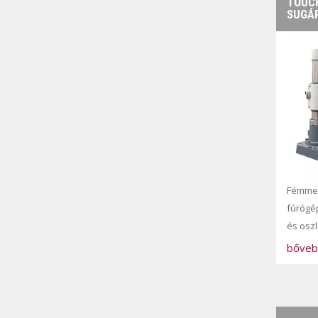
TOUCH
SUGÁ
Fémme
fúrógé
és osz
bőveb