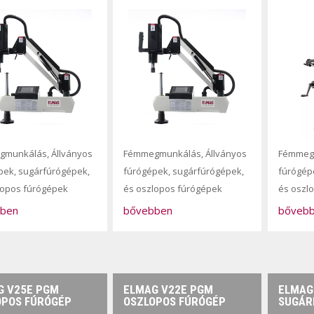
gmunkálás
,
Állványos
Fémmegmunkálás
,
Állványos
Fémmeg
pek, sugárfúrógépek,
fúrógépek, sugárfúrógépek,
fúrógép
lopos fúrógépek
és oszlopos fúrógépek
és oszl
ben
bővebben
bőveb
G V25E PGM
ELMAG V22E PGM
ELMAG 
OPOS FÚRÓGÉP
OSZLOPOS FÚRÓGÉP
SUGÁR