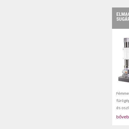
ELMAG
SUGÁ
Fémme
fúrógé
és osz
bőveb