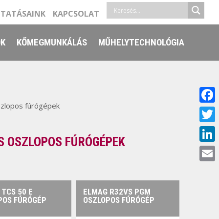
LTATÁSAINK
KAPCSOLAT
ŐK
KŐMEGMUNKÁLÁS
MŰHELYTECHNOLÓGIA
szlopos fúrógépek
Face
Twitt
S OSZLOPOS FÚRÓGÉPEK
Linke
Email
TCS 50 E
ELMAG R32VS PGM
POS FÚRÓGÉP
OSZLOPOS FÚRÓGÉP