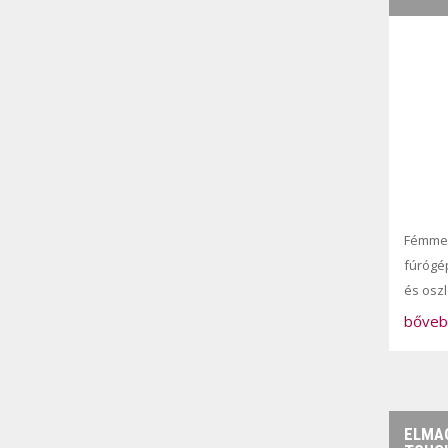
Fémme
fúrógé
és osz
bőveb
ELMAG