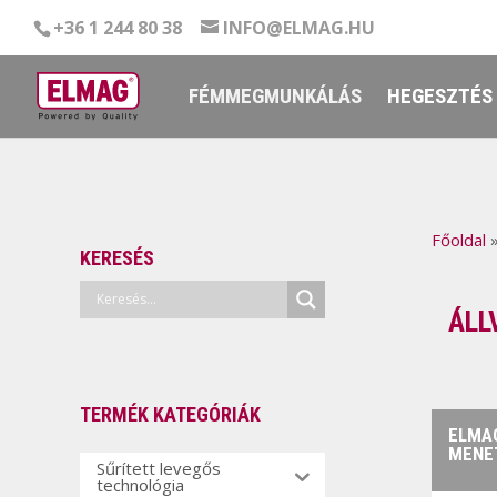
+36 1 244 80 38
INFO@ELMAG.HU
FÉMMEGMUNKÁLÁS
HEGESZTÉS
Főoldal
KERESÉS
ÁLL
TERMÉK KATEGÓRIÁK
ELMA
MENE
Sűrített levegős
technológia