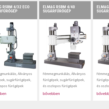
 RSBM 4/32 ECO
ELMAG RSBM 4/40
ELMAG
RFÚRÓGÉP
SUGÁRFÚRÓGÉP
SUGÁR
gmunkálás
,
Állványos
Fémmegmunkálás
,
Állványos
Fémmeg
pek, sugárfúrógépek,
fúrógépek, sugárfúrógépek,
fúrógép
lopos fúrógépek
és oszlopos fúrógépek
és oszl
ben
bővebben
bőveb