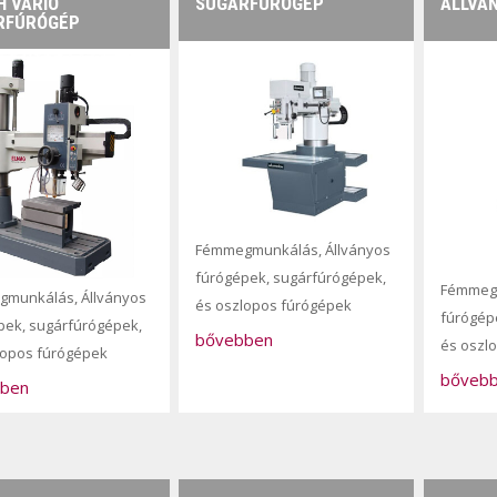
 VARIO
SUGÁRFÚRÓGÉP
ÁLLVÁ
RFÚRÓGÉP
Fémmegmunkálás
,
Állványos
fúrógépek, sugárfúrógépek,
Fémmeg
gmunkálás
,
Állványos
és oszlopos fúrógépek
fúrógép
pek, sugárfúrógépek,
bővebben
és oszl
lopos fúrógépek
bőveb
ben