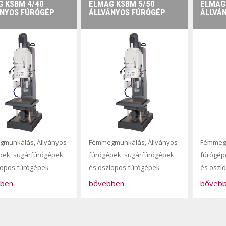
 KSBM 4/40
ELMAG KSBM 5/50
ELMAG
ÁNYOS FÚRÓGÉP
ÁLLVÁNYOS FÚRÓGÉP
ÁLLVÁ
gmunkálás
,
Állványos
Fémmegmunkálás
,
Állványos
Fémmeg
pek, sugárfúrógépek,
fúrógépek, sugárfúrógépek,
fúrógép
lopos fúrógépek
és oszlopos fúrógépek
és oszl
ben
bővebben
bőveb