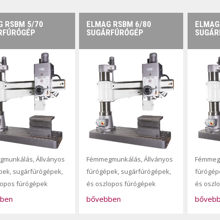
 RSBM 5/70
ELMAG RSBM 6/80
ELMAG
RFÚRÓGÉP
SUGÁRFÚRÓGÉP
SUGÁR
gmunkálás
,
Állványos
Fémmegmunkálás
,
Állványos
Fémmeg
pek, sugárfúrógépek,
fúrógépek, sugárfúrógépek,
fúrógép
lopos fúrógépek
és oszlopos fúrógépek
és oszl
ben
bővebben
bőveb