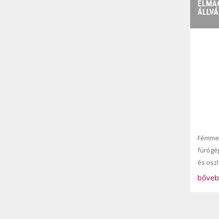
ELMAG
ÁLLV
Fémme
fúrógé
és osz
bőveb