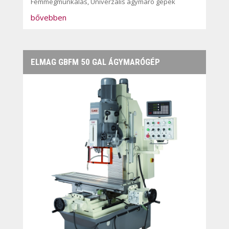
Fémmegmunkálás
,
Univerzális ágymaró gépek
bővebben
ELMAG GBFM 50 GAL ÁGYMARÓGÉP