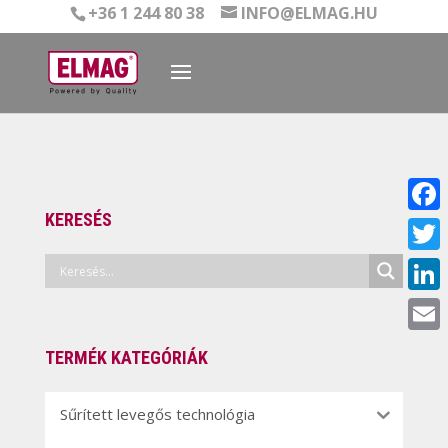
+36 1 244 80 38
INFO@ELMAG.HU
KERESÉS
Face
Twitt
Linke
Email
TERMÉK KATEGÓRIÁK
Sűrített levegős technológia