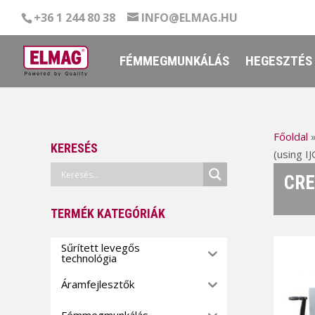
+36 1 244 80 38
INFO@ELMAG.HU
FÉMMEGMUNKÁLÁS
HEGESZTÉS
Főoldal
KERESÉS
(using I
CRE
TERMÉK KATEGÓRIÁK
Sűrített levegős
technológia
Áramfejlesztők
Fémmegmunkálás