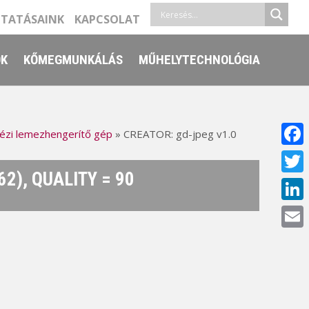
LTATÁSAINK
KAPCSOLAT
ŐK
KŐMEGMUNKÁLÁS
MŰHELYTECHNOLÓGIA
ézi lemezhengerítő gép
»
CREATOR: gd-jpeg v1.0
Face
2), QUALITY = 90
Twitt
Linke
Email