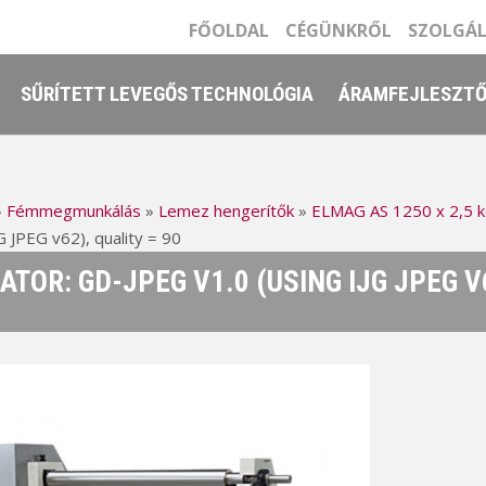
FŐOLDAL
CÉGÜNKRŐL
SZOLGÁ
SŰRÍTETT LEVEGŐS TECHNOLÓGIA
ÁRAMFEJLESZT
»
Fémmegmunkálás
»
Lemez hengerítők
»
ELMAG AS 1250 x 2,5 k
JG JPEG v62), quality = 90
ATOR: GD-JPEG V1.0 (USING IJG JPEG V6