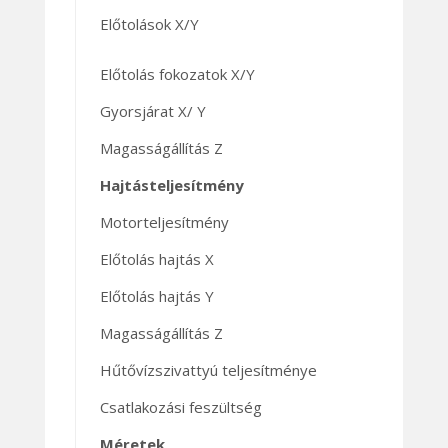
Előtolások X/Y
Előtolás fokozatok X/Y
Gyorsjárat X/ Y
Magasságállítás Z
Hajtásteljesítmény
Motorteljesítmény
Előtolás hajtás X
Előtolás hajtás Y
Magasságállítás Z
Hűtővízszivattyú teljesítménye
Csatlakozási feszültség
Méretek