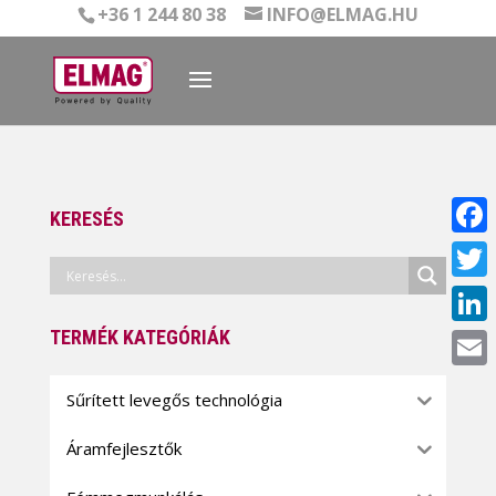
+36 1 244 80 38
INFO@ELMAG.HU
KERESÉS
Face
Twitt
TERMÉK KATEGÓRIÁK
Linke
Email
Sűrített levegős technológia
Áramfejlesztők