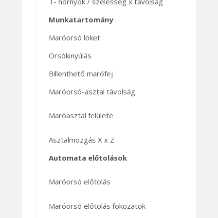
T- hornyok / szélesség x távolság
Munkatartomány
Maróorsó löket
Orsókinyúlás
Billenthető marófej
Maróorsó-asztal távolság
Maróasztal felülete
Asztalmozgás X x Z
Automata előtolások
Maróorsó előtolás
Maróorsó előtolás fokozatok