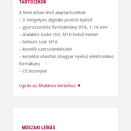
TARTOZÉKOK
A fenti árban lévő alaptartozékok:
– 3-tengelyes digitális pozíció kijelző
– gyorsszorítós fúrótokmány B18, 1-16 mm
– átalakító tüske ISO, M16 belső menet
– behúzó szár M16
– kezelői szerszámkészlet
– kezelési utasítás (magyar nyelvű elektronikus
formában)
– CE bizonylat
Ugrás az Általános leíráshoz ▼
MŰSZAKI LEÍRÁS