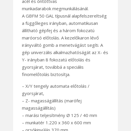
acél és öntöttvas
munkadarabok megmunkálásánál.
A GBFM 50 GAL típusnál alapfelszereltség
a függőleges irányban, automatikusan
állítható gépfej és a három fokozatú
maróorsó előtolás. A kezelőkaron lévő
irányváltó gomb a menetvágást segíti. A
gép univerzális alkalmazhatóságát az X- és
Y- irányban 8 fokozatú előtolás és
gyorsjárat, továbbá a speciális
finomelőtolás biztosítja.
– X/Y tengely automata előtolás /
gyorsjárat,
– Z- magasságállítás (marófej
magasságállítás)
– marási teljesítmény Ø 125 / 40 mm
– munkatér 1.220 x 360 x 600 mm
– orsókinyúlás 370 mm