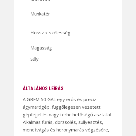
Munkatér
Hossz x szélesség
Magasság
Súly
ÁLTALÁNOS LEÍRÁS
A GBFM 50 GAL egy erős és precíz
ágymarógép, függőlegesen vezetett
gépfejjel és nagy terhelhetőségű asztallal.
Alkalmas fúrás, dörzsölés, süllyesztés,
menetvágás és horonymarás végzésére,