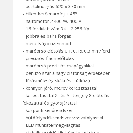
– asztalmozgás 620 x 370 mm
– billenthető marófej ± 45°
– hajtómotor 2.400 W, 400 V
– 16 fordulatszám 94 – 2.256 f/p
– jobbra és balra forgás
– menetvágó üzemmód
– maróorsó előtolás 0,1/0,15/0,3 mm/ford.
– precíziós-finomelőtolás
– maróorsó precíziós csapágyakkal
– behúzó szár a nagy biztonság érdekében
– fúrásmélység skála és – ütköző
– könnyen járó, merev keresztasztal
– keresztasztal X- és Y- tengely 8 előtolás
fokozattal és gyorsjárattal
– központi kenőrendszer
– hűtőfolyadékrendszer visszafolyással
– LED munkatérmegvilágítás
– digitális pozíció kijelzővel mindhárom