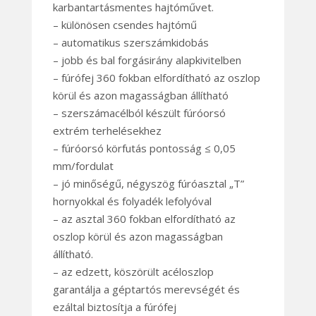
karbantartásmentes hajtóművet.
– különösen csendes hajtómű
– automatikus szerszámkidobás
– jobb és bal forgásirány alapkivitelben
– fúrófej 360 fokban elfordítható az oszlop
körül és azon magasságban állítható
– szerszámacélból készült fúróorsó
extrém terhelésekhez
– fúróorsó körfutás pontosság ≤ 0,05
mm/fordulat
– jó minőségű, négyszög fúróasztal „T”
hornyokkal és folyadék lefolyóval
– az asztal 360 fokban elfordítható az
oszlop körül és azon magasságban
állítható.
– az edzett, köszörült acéloszlop
garantálja a géptartós merevségét és
ezáltal biztosítja a fúrófej