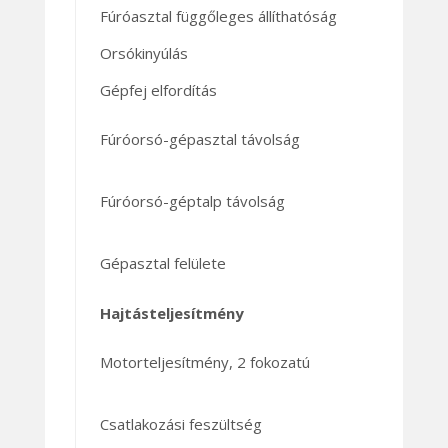
Fúróasztal függőleges állíthatóság
Orsókinyúlás
Gépfej elfordítás
Fúróorsó-gépasztal távolság
Fúróorsó-géptalp távolság
Gépasztal felülete
Hajtásteljesítmény
Motorteljesítmény, 2 fokozatú
Csatlakozási feszültség