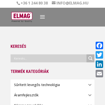
+36 1 244 80 38
INFO@ELMAG.HU
KERESÉS
Face
Twitt
TERMÉK KATEGÓRIÁK
Linke
Email
Sűrített levegős technológia
Áramfejlesztők