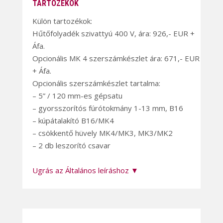
TARTOZÉKOK
Külön tartozékok:
Hűtőfolyadék szivattyú 400 V, ára: 926,- EUR +
Áfa.
Opcionális MK 4 szerszámkészlet ára: 671,- EUR
+ Áfa.
Opcionális szerszámkészlet tartalma:
– 5” / 120 mm-es gépsatu
– gyorsszorítós fúrótokmány 1-13 mm, B16
– kúpátalakító B16/MK4
– csökkentő hüvely MK4/MK3, MK3/MK2
– 2 db leszorító csavar
Ugrás az Általános leíráshoz ▼