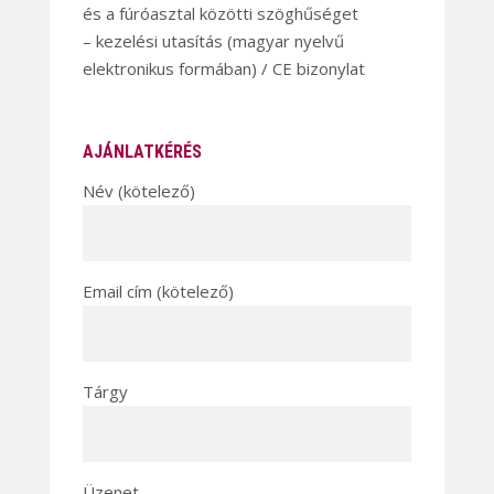
és a fúróasztal közötti szöghűséget
– kezelési utasítás (magyar nyelvű
elektronikus formában) / CE bizonylat
AJÁNLATKÉRÉS
Név (kötelező)
Email cím (kötelező)
Tárgy
Üzenet