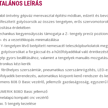
TALÁNOS LEÍRÁS
abil öntvény gépváz merevasztal építési módban, edzett és bev
őfeszített golyósorsók az összes tengelyen, erős szervomotorokk
tosítása érdekében
chanikus kiegyensúlyozás támogatja a Z- tengely precíz pozícionál
- és a vezetékkopás minimalizálása
 Y-tengelyen lévő beépített nemesacél teleszkópburkolatok meg
 golyósorsókat a forgáccsal és a hűtőfolyadékkal való érintkezést
gép gyors beállításához, valamint a tengelyek manuális mozgatás
tronikus kézi kerék
 férőhelyes szerszámtár, pneumatikus szerszámrögzítés, LED-e
folyadék berendezés, automatikus központi kenő rendszer és ke
emens 808 D Basic vezérlő, jellemzői: gazdaságosság, egyszerű 
UMERIK 808D Basic jellemző
nelalapú kompakt cnc vezérlő
x. 5 tengely kezelése