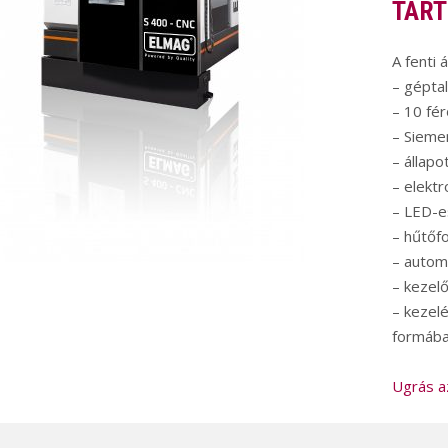
TART
A fenti 
– gépta
– 10 fé
– Sieme
– állapo
– elektr
– LED-e
– hűtőf
– autom
– kezelő
– kezel
formába
Ugrás a