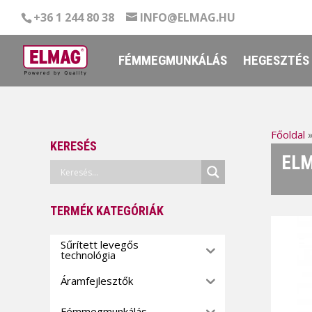
+36 1 244 80 38
INFO@ELMAG.HU
FÉMMEGMUNKÁLÁS
HEGESZTÉS
Főoldal
KERESÉS
ELM
TERMÉK KATEGÓRIÁK
Sűrített levegős
technológia
Áramfejlesztők
Fémmegmunkálás