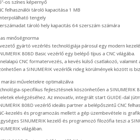
5”-os színes képernyő
C felhasználói tároló kapacitása 1 MB
interpolálható tengely
erszámadat tároló hely kapacitás 64 szerszám számára
as minőségnorma
vezető gyártó vezérlés technológiája párosul egy modern kezelés
NUMERIK 808D Basic vezérlő egy belépő típus a CNC világába.
nelalapú CNC formatervezés, a kevés külső csatlakozó, valamint
önhetően a SINUMERIK vezérlők rideg körülmények között is biz
 marási műveletekre optimalizálva
chnológia-specifikus fejlesztésnek köszönhetően a SINUMERIK 8
letek elvégzéséhez. Az innovatív, integrált start GUIDE-dal (út
NUMERIK 808D vezérlő ideális partner a belépőszintű CNC felhas
C-kezelés és programozás mellett a gép üzembevétele is grafikus
egységes SINUMERIK kezelő és programozó filozófia teszi a SIN
INUMERIK világában.