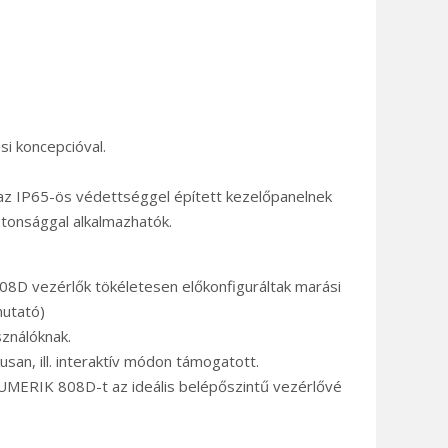
i koncepcióval.
 az IP65-ös védettséggel épített kezelőpanelnek
tonsággal alkalmazhatók.
08D vezérlők tökéletesen előkonfiguráltak marási
mutató)
ználóknak.
an, ill. interaktív módon támogatott.
UMERIK 808D-t az ideális belépőszintű vezérlővé