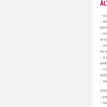
ÁL
– st
– el
biz
– me
orsó
– az
és a
– a 
elek
– 10
hűtő
– Si
SIN
– pa
– ma