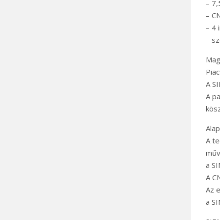
– 7,
– CN
– 4 
– sz
Mag
Piac
A SI
A pa
kösz
Alap
A te
műve
a SI
A CN
Az 
a S