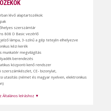
OZÉKOK
árban lévő alaptartozékok:
lpak
rőhelyes szerszámtár
ns 808 D Basic vezérlő
tjelző lámpa, 3-színű a gép tetején elhelyezve
onikus kézi kerék
s munkatér megvilágítás
olyadék berendezés
atikus központi kenő rendszer
i szerszámkészlet, CE- bizonylat,
ési utasítás (német és magyar nyelven, elektronikus
n)
z Általános leíráshoz ▼