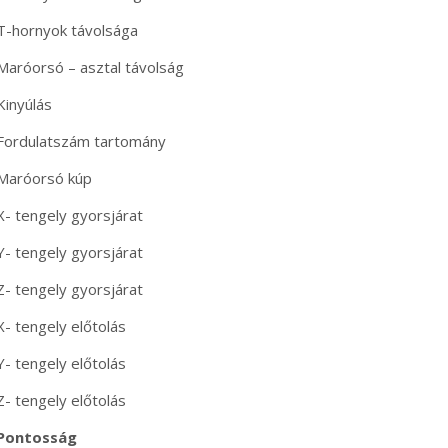
T-hornyok távolsága
Maróorsó – asztal távolság
Kinyúlás
Fordulatszám tartomány
Maróorsó kúp
X- tengely gyorsjárat
Y- tengely gyorsjárat
Z- tengely gyorsjárat
X- tengely előtolás
Y- tengely előtolás
Z- tengely előtolás
Pontosság