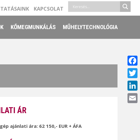
LTATÁSAINK
KAPCSOLAT
ŐK
KŐMEGMUNKÁLÁS
MŰHELYTECHNOLÓGIA
Face
Twitt
Linke
Email
LATI ÁR
 gép ajánlati ára: 62 150,- EUR + ÁFA