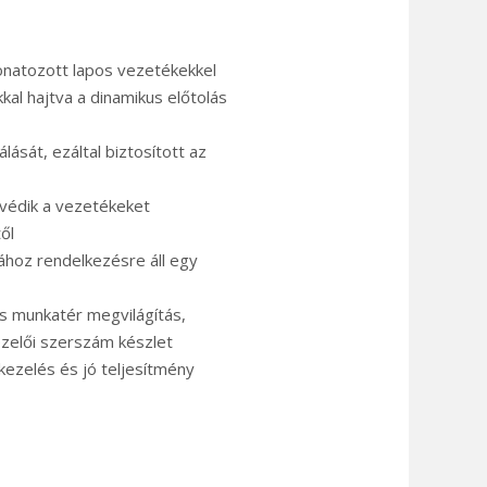
onatozott lapos vezetékekkel
al hajtva a dinamikus előtolás
ását, ezáltal biztosított az
védik a vezetékeket
ől
ához rendelkezésre áll egy
s munkatér megvilágítás,
zelői szerszám készlet
kezelés és jó teljesítmény