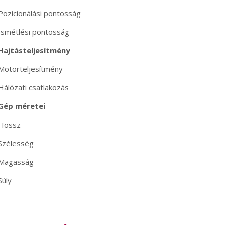
Pozícionálási pontosság
Ismétlési pontosság
Hajtásteljesítmény
Motorteljesítmény
Hálózati csatlakozás
Gép méretei
Hossz
Szélesség
Magasság
Súly