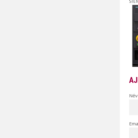
SIEM
AJ
Név 
Emai