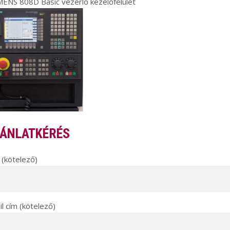
ENS 808D Basic vezérlő kezelőfelület
ÁNLATKÉRÉS
(kötelező)
l cím (kötelező)