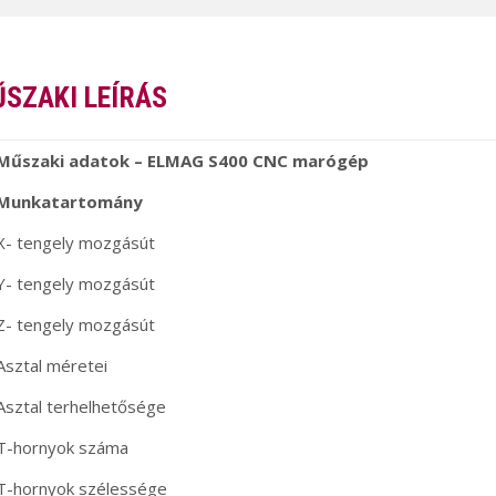
SZAKI LEÍRÁS
Műszaki adatok – ELMAG
S400 CNC marógép
Munkatartomány
X- tengely mozgásút
Y- tengely mozgásút
Z- tengely mozgásút
Asztal méretei
Asztal terhelhetősége
T-hornyok száma
T-hornyok szélessége