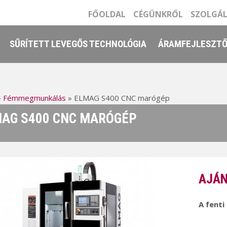
FŐOLDAL
CÉGÜNKRŐL
SZOLGÁ
SŰRÍTETT LEVEGŐS TECHNOLÓGIA
ÁRAMFEJLESZT
»
Fémmegmunkálás
»
ELMAG S400 CNC marógép
AG S400 CNC MARÓGÉP
AJÁN
A fenti