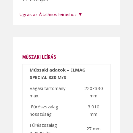
Ugrás az Általános leíráshoz ▼
MŰSZAKI LEÍRÁS
Műszaki adatok – ELMAG
SPECIAL 330 M/S
Vágási tartomány
220×330
max.
mm
Fűrészszalag
3.010
hosszúság
mm
Fűrészszalag
27 mm
magasság