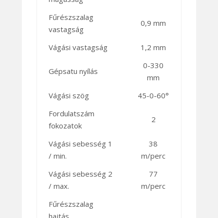
Fűrészszalag
0,9 mm
vastagság
Vágási vastagság
1,2 mm
0-330
Gépsatu nyílás
mm
Vágási szög
45-0-60°
Fordulatszám
2
fokozatok
Vágási sebesség 1
38
/ min.
m/perc
Vágási sebesség 2
77
/ max.
m/perc
Fűrészszalag
hajtás