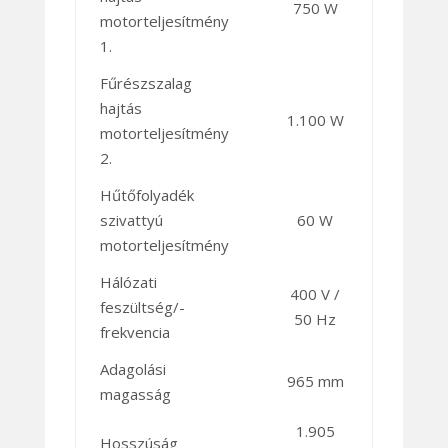
750 W
motorteljesítmény
1.
Fűrészszalag
hajtás
1.100 W
motorteljesítmény
2.
Hűtőfolyadék
szivattyú
60 W
motorteljesítmény
Hálózati
400 V /
feszültség/-
50 Hz
frekvencia
Adagolási
965 mm
magasság
1.905
Hosszúság