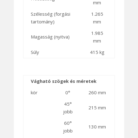
mm
Szélesség (forgási
1.265
tartomány)
mm
1.985
Magasság (nyitva)
mm
Súly
415 kg
Vágható szögek és méretek
kör
0°
260 mm
45°
215 mm
jobb
60°
130 mm
jobb