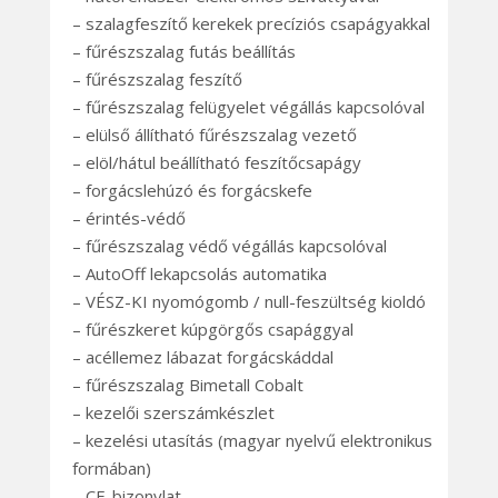
– szalagfeszítő kerekek precíziós csapágyakkal
– fűrészszalag futás beállítás
– fűrészszalag feszítő
– fűrészszalag felügyelet végállás kapcsolóval
– elülső állítható fűrészszalag vezető
– elöl/hátul beállítható feszítőcsapágy
– forgácslehúzó és forgácskefe
– érintés-védő
– fűrészszalag védő végállás kapcsolóval
– AutoOff lekapcsolás automatika
– VÉSZ-KI nyomógomb / null-feszültség kioldó
– fűrészkeret kúpgörgős csapággyal
– acéllemez lábazat forgácskáddal
– fűrészszalag Bimetall Cobalt
– kezelői szerszámkészlet
– kezelési utasítás (magyar nyelvű elektronikus
formában)
– CE-bizonylat