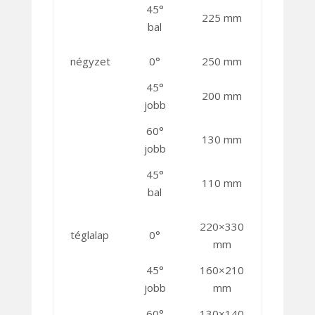
45°
225 mm
bal
négyzet
0°
250 mm
45°
200 mm
jobb
60°
130 mm
jobb
45°
110 mm
bal
220×330
téglalap
0°
mm
45°
160×210
jobb
mm
60°
130×140