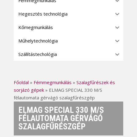
Fémmegmunkálás
Hegesztés technológia
Kőmegmunkálás
Műhelytechnológia
Szállítástechológia
Főoldal
»
Fémmegmunkálás
»
Szalagfűrészek és
sorjázó gépek
»
ELMAG SPECIAL 330 M/S
félautomata gérvágó szalagfűrészgép
ELMAG SPECIAL 330 M/S
FÉLAUTOMATA GÉRVÁGÓ
SZALAGFŰRÉSZGÉP