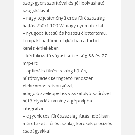
szög-gyorsszorítóval és jól leolvasható
szögskálával
– nagy teljesítményű erős fűrészszalag
hajtás 750/1.100 W, nagy nyomatékkal
– nyugodt futású és hosszú élettartamú,
kompakt hajtómű olajkádban a tartót
kenés érdekében
– kétfokozatú vágási sebesség 38 és 77
m/perc
– optimális fűrészszalag hűtés,
hűtőfolyadék keringtető rendszer
elektromos szivattyúval,
adagoló szeleppel és visszafolyó szűrővel,
hűtőfolyadék tartány a géptalpba
integrálva
– egyenletes fűrészszalag futás, ideálisan
méretezett fűrészszalag kerekek precíziós
csapágyakkal