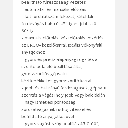
beállítható fűrészszalag vezetés
– automata- és manuális előtolás
– két fordulatszám fokozat, kétoldali
ferdevágás balra 0-45°-ig és jobbra 0-
60°-ig
– manuális előtolás, kézi előtolás vezérlés
az ERGO- kezelőkarral, ideális vékonyfalú
anyagokhoz
– gyors és precíz alapanyag rögzítés a
szorító pofa elő beállítása által,
gyorsszorítós gépsatu
kézi kerékkel és gyorsszorító karral
– jobb és bal irányú ferdevágások, gépsatu
szorítás a vágási hely jobb vagy baloldalán
– nagy ismétlési pontosság
sorozatvágásnál, rúdrögzítéssel és
beállítható anyagütközővel
– gyors vágási-szög beállítás 45-0-60°,