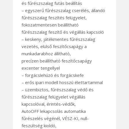
és fűrészszalag futás beállítás
– egyszerű fűrészszalag cserélés, állandó
fűrészszalag feszítés felügyelet,
fokozatmentesen beállítható
fűrészszalag feszítő és végállás kapcsoló
– keskeny, játékmentes fűrészszalag
vezetés, elülső feszítőcsapágy a
munkadarabhoz állítható,
precízen beállítható feszítőcsapágy
excenter tengellyel
– forgácslehúzó és forgácskefe
– erős ipari modell hosszú élettartammal
– üzembiztos, fűrészszalag védő és
fűrészszalag felügyelet végállás
kapcsolóval, érintés-védők,
AutoOFF lekapcsolás automatika
fűrészelés végénél, VÉSZ-KI, null-
feszültség kioldó,