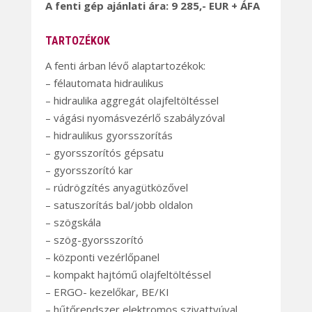
A fenti gép ajánlati ára: 9 285,- EUR + ÁFA
TARTOZÉKOK
A fenti árban lévő alaptartozékok:
– félautomata hidraulikus
– hidraulika aggregát olajfeltöltéssel
– vágási nyomásvezérlő szabályzóval
– hidraulikus gyorsszorítás
– gyorsszorítós gépsatu
– gyorsszorító kar
– rúdrögzítés anyagütközővel
– satuszorítás bal/jobb oldalon
– szögskála
– szög-gyorsszorító
– központi vezérlőpanel
– kompakt hajtómű olajfeltöltéssel
– ERGO- kezelőkar, BE/KI
– hűtőrendszer elektromos szivattyúval