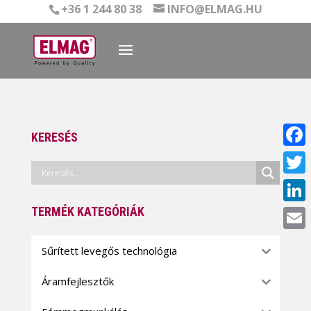
+36 1 244 80 38
INFO@ELMAG.HU
KERESÉS
Face
Twitt
TERMÉK KATEGÓRIÁK
Linke
Email
Sűrített levegős technológia
Áramfejlesztők