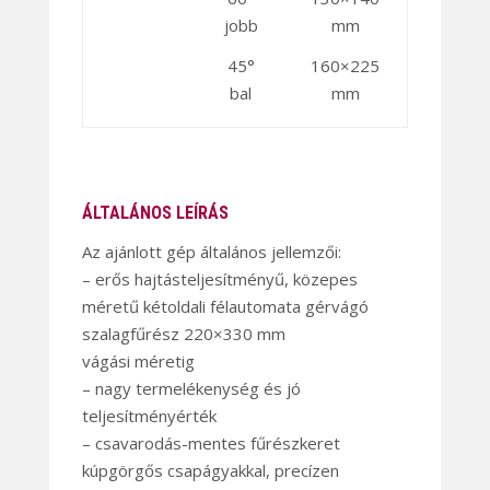
jobb
mm
45°
160×225
bal
mm
ÁLTALÁNOS LEÍRÁS
Az ajánlott gép általános jellemzői:
– erős hajtásteljesítményű, közepes
méretű kétoldali félautomata gérvágó
szalagfűrész 220×330 mm
vágási méretig
– nagy termelékenység és jó
teljesítményérték
– csavarodás-mentes fűrészkeret
kúpgörgős csapágyakkal, precízen