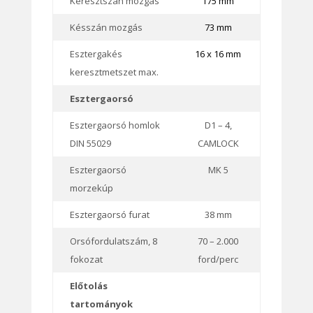
Keresztszán mozgás
175 mm
Késszán mozgás
73 mm
Esztergakés
16 x 16 mm
keresztmetszet max.
Esztergaorsó
Esztergaorsó homlok
D1 – 4,
DIN 55029
CAMLOCK
Esztergaorsó
MK 5
morzekúp
Esztergaorsó furat
38 mm
Orsófordulatszám, 8
70 – 2.000
fokozat
ford/perc
Előtolás
tartományok