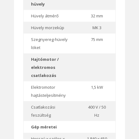
hüvely
Hüvely átmérő
32 mm
Hüvely morzekúp
MK 3
Szegnyereg-hüvely
75 mm
löket
Hajtómotor /
elektromos
csatlakozás
Elektromotor
1,5 kW
hajtásteljesítmény
Csatlakozási
400 V / 50
feszültség
Hz
Gép méretei
Hosszú x széles x
1.840 x 650