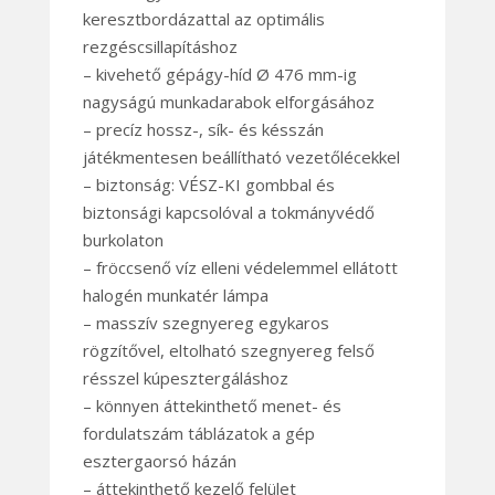
keresztbordázattal az optimális
rezgéscsillapításhoz
– kivehető gépágy-híd Ø 476 mm-ig
nagyságú munkadarabok elforgásához
– precíz hossz-, sík- és késszán
játékmentesen beállítható vezetőlécekkel
– biztonság: VÉSZ-KI gombbal és
biztonsági kapcsolóval a tokmányvédő
burkolaton
– fröccsenő víz elleni védelemmel ellátott
halogén munkatér lámpa
– masszív szegnyereg egykaros
rögzítővel, eltolható szegnyereg felső
résszel kúpesztergáláshoz
– könnyen áttekinthető menet- és
fordulatszám táblázatok a gép
esztergaorsó házán
– áttekinthető kezelő felület