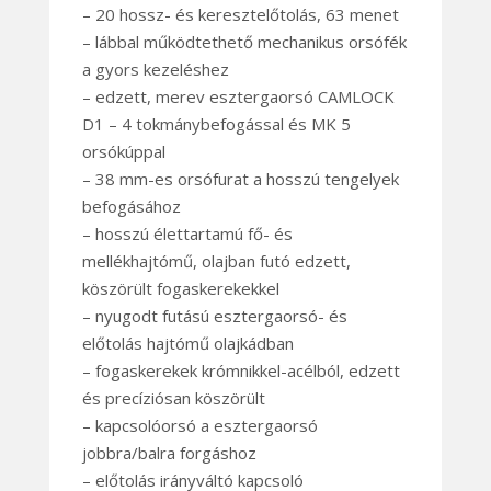
– 20 hossz- és keresztelőtolás, 63 menet
– lábbal működtethető mechanikus orsófék
a gyors kezeléshez
– edzett, merev esztergaorsó CAMLOCK
D1 – 4 tokmánybefogással és MK 5
orsókúppal
– 38 mm-es orsófurat a hosszú tengelyek
befogásához
– hosszú élettartamú fő- és
mellékhajtómű, olajban futó edzett,
köszörült fogaskerekekkel
– nyugodt futású esztergaorsó- és
előtolás hajtómű olajkádban
– fogaskerekek krómnikkel-acélból, edzett
és precíziósan köszörült
– kapcsolóorsó a esztergaorsó
jobbra/balra forgáshoz
– előtolás irányváltó kapcsoló