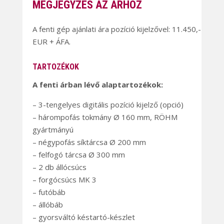
MEGJEGYZÉS AZ ÁRHOZ
A fenti gép ajánlati ára pozíció kijelzővel: 11.450,-
EUR + ÁFA.
TARTOZÉKOK
A fenti árban lévő alaptartozékok:
– 3-tengelyes digitális pozíció kijelző (opció)
– hárompofás tokmány Ø 160 mm, RÖHM
gyártmányú
– négypofás síktárcsa Ø 200 mm
– felfogó tárcsa Ø 300 mm
– 2 db állócsúcs
– forgócsúcs MK 3
– futóbáb
– állóbáb
– gyorsváltó késtartó-készlet