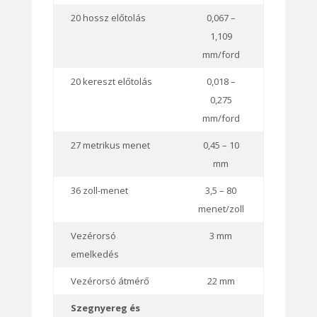
20 hossz előtolás
0,067 –
1,109
mm/ford
20 kereszt előtolás
0,018 –
0,275
mm/ford
27 metrikus menet
0,45 – 10
mm
36 zoll-menet
3,5 – 80
menet/zoll
Vezérorsó
3 mm
emelkedés
Vezérorsó átmérő
22 mm
Szegnyereg és