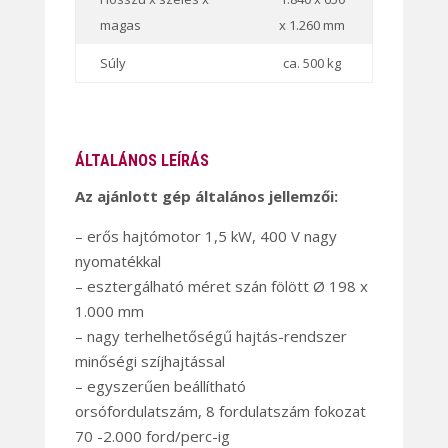
magas
x 1.260 mm
Súly
ca. 500 kg
ÁLTALÁNOS LEÍRÁS
Az ajánlott gép általános jellemzői:
– erős hajtómotor 1,5 kW, 400 V nagy
nyomatékkal
– esztergálható méret szán fölött Ø 198 x
1.000 mm
– nagy terhelhetőségű hajtás-rendszer
minőségi szíjhajtással
– egyszerűen beállítható
orsófordulatszám, 8 fordulatszám fokozat
70 -2.000 ford/perc-ig