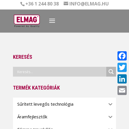
+36 1 244 80 38
INFO@ELMAG.HU
KERESÉS
Face
Twitt
TERMÉK KATEGÓRIÁK
Linke
Email
Sűrített levegős technológia
Áramfejlesztők