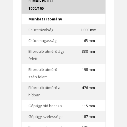
ELMAG PROFI
1000/165
Munkatartomány
Csúcstávolság
1.000 mm
Csúcsmagasság
165 mm
Elforduló átmérő ágy
330 mm
felett
Elforduló átmérő
198 mm
szán felett
Elforduló átmérő a
476 mm
hídban
Gépágy híd hossza
115 mm
Gépágy szélessége
187 mm