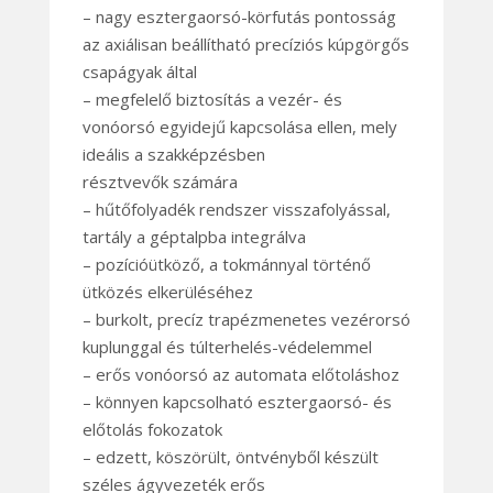
– nagy esztergaorsó-körfutás pontosság
az axiálisan beállítható precíziós kúpgörgős
csapágyak által
– megfelelő biztosítás a vezér- és
vonóorsó egyidejű kapcsolása ellen, mely
ideális a szakképzésben
résztvevők számára
– hűtőfolyadék rendszer visszafolyással,
tartály a géptalpba integrálva
– pozícióütköző, a tokmánnyal történő
ütközés elkerüléséhez
– burkolt, precíz trapézmenetes vezérorsó
kuplunggal és túlterhelés-védelemmel
– erős vonóorsó az automata előtoláshoz
– könnyen kapcsolható esztergaorsó- és
előtolás fokozatok
– edzett, köszörült, öntvényből készült
széles ágyvezeték erős