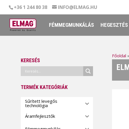
+36 1 244 80 38
INFO@ELMAG.HU
FÉMMEGMUNKÁLÁS
HEGESZTÉS
Főoldal
KERESÉS
ELM
TERMÉK KATEGÓRIÁK
Sűrített levegős
technológia
Áramfejlesztők
Fémmegmunkálás