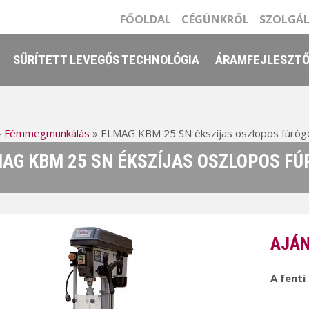
FŐOLDAL
CÉGÜNKRŐL
SZOLGÁ
SŰRÍTETT LEVEGŐS TECHNOLÓGIA
ÁRAMFEJLESZT
»
Fémmegmunkálás
»
ELMAG KBM 25 SN ékszíjas oszlopos fúróg
AG KBM 25 SN ÉKSZÍJAS OSZLOPOS FÚ
AJÁN
A fenti