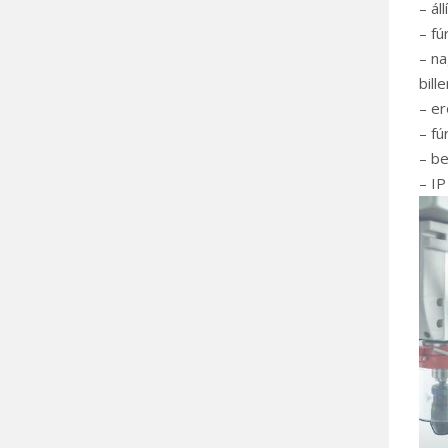
– ál
– fú
– na
bill
– er
– fú
– be
– IP