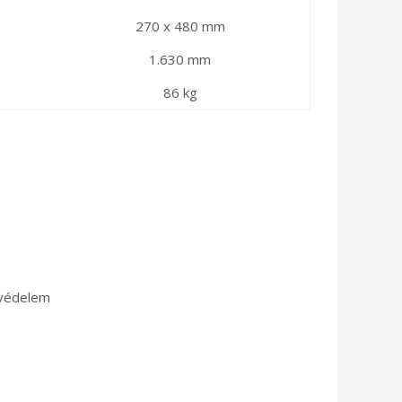
270 x 480 mm
1.630 mm
86 kg
 védelem