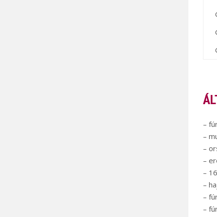
ÁL
– f
– m
– o
– er
– 16
– ha
– fú
– fú