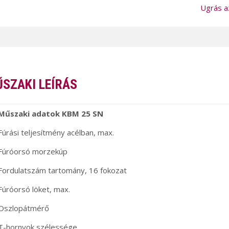
Ugrás a
SZAKI LEÍRÁS
Műszaki adatok KBM 25 SN
Fúrási teljesítmény acélban, max.
Fúróorsó morzekúp
Fordulatszám tartomány, 16 fokozat
Fúróorsó löket, max.
Oszlopátmérő
T-hornyok szélessége