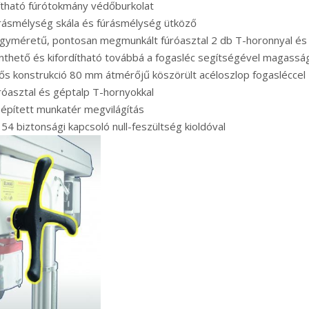
lítható fúrótokmány védőburkolat
rásmélység skála és fúrásmélység ütköző
gyméretű, pontosan megmunkált fúróasztal 2 db T-horonnyal és 
enthető és kifordítható továbbá a fogasléc segítségével magasságb
ős konstrukció 80 mm átmérőjű köszörült acéloszlop fogasléccel
róasztal és géptalp T-hornyokkal
épített munkatér megvilágítás
 54 biztonsági kapcsoló null-feszültség kioldóval