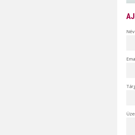
AJ
Név 
Emai
Tár
Üze