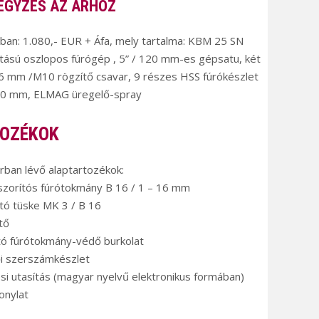
EGYZÉS AZ ÁRHOZ
an: 1.080,- EUR + Áfa, mely tartalma: KBM 25 SN
atású oszlopos fúrógép , 5” / 120 mm-es gépsatu, két
6 mm /M10 rögzítő csavar, 9 részes HSS fúrókészlet
30 mm, ELMAG üregelő-spray
OZÉKOK
árban lévő alaptartozékok:
szorítós fúrótokmány B 16 / 1 – 16 mm
ító tüske MK 3 / B 16
tő
ható fúrótokmány-védő burkolat
ői szerszámkészlet
ési utasítás (magyar nyelvű elektronikus formában)
onylat