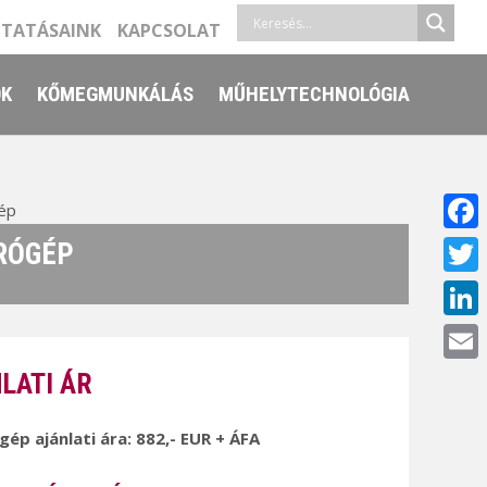
LTATÁSAINK
KAPCSOLAT
ŐK
KŐMEGMUNKÁLÁS
MŰHELYTECHNOLÓGIA
ép
Face
RÓGÉP
Twitt
Linke
Email
LATI ÁR
 gép ajánlati ára: 882,- EUR + ÁFA