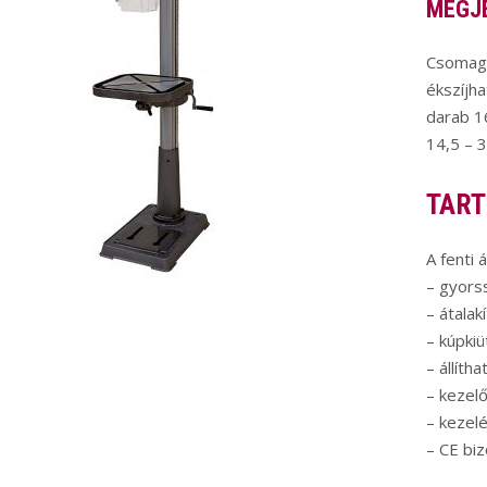
MEGJ
Csomagb
ékszíjh
darab 1
14,5 – 
TART
A fenti 
– gyors
– átalak
– kúpkiü
– állít
– kezel
– kezel
– CE biz