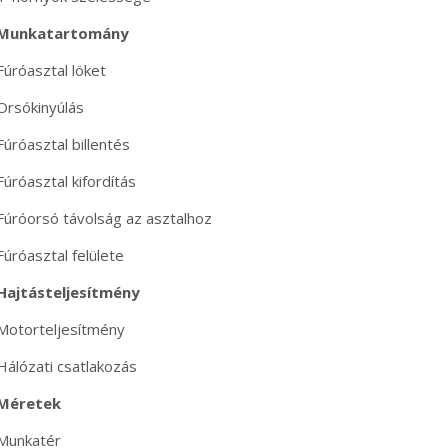
Munkatartomány
Fúróasztal löket
Orsókinyúlás
Fúróasztal billentés
Fúróasztal kifordítás
Fúróorsó távolság az asztalhoz
Fúróasztal felülete
Hajtásteljesítmény
Motorteljesítmény
Hálózati csatlakozás
Méretek
Munkatér