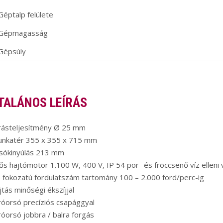
Géptalp felülete
Gépmagasság
Gépsúly
TALÁNOS LEÍRÁS
úrásteljesítmény Ø 25 mm
unkatér 355 x 355 x 715 mm
rsókinyúlás 213 mm
ős hajtómotor 1.100 W, 400 V, IP 54 por- és fröccsenő víz elleni
 fokozatú fordulatszám tartomány 100 – 2.000 ford/perc-ig
jtás minőségi ékszíjjal
róorsó precíziós csapággyal
róorsó jobbra / balra forgás