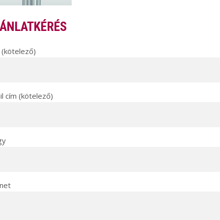
ÁNLATKÉRÉS
(kötelező)
l cím (kötelező)
gy
net