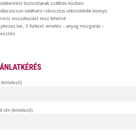
sökkentést biztosítanak szállítás közben.
villacsúcson található robosztus ütközöblokk könnyü
recíz visszahúzást tesz lehetvé
ykezes kar, 3 funkció: emelés – anyag mozgatás –
yesztés
ÁNLATKÉRÉS
(kötelező)
l cím (kötelező)