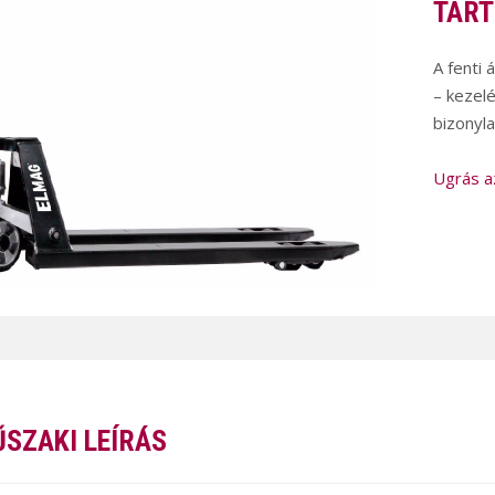
TART
A fenti 
– kezelé
bizonyla
Ugrás a
SZAKI LEÍRÁS