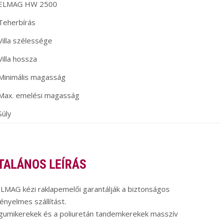
ELMAG HW 2500
Teherbírás
Villa szélessége
Villa hossza
Minimális magasság
Max. emelési magasság
Súly
TALÁNOS LEÍRÁS
LMAG kézi raklapemelői garantálják a biztonságos
ényelmes szállítást.
gumikerekek és a poliuretán tandemkerekek masszív