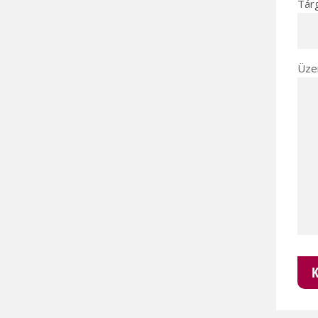
Tár
Üze