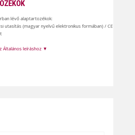
OZÉKOK
árban lévő alaptartozékok:
si utasítás (magyar nyelvű elektronikus formában) / CE
t
z Általános leíráshoz ▼