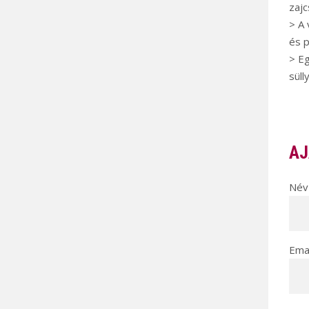
zajc
> A 
és p
> Eg
süll
AJ
Név 
Emai