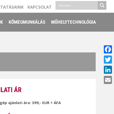
LTATÁSAINK
KAPCSOLAT
ŐK
KŐMEGMUNKÁLÁS
MŰHELYTECHNOLÓGIA
Face
Twitt
Linke
Email
LATI ÁR
 gép ajánlati ára: 399,- EUR + ÁFA