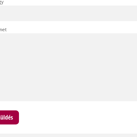
gy
net