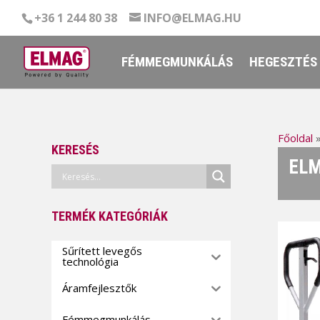
+36 1 244 80 38
INFO@ELMAG.HU
FÉMMEGMUNKÁLÁS
HEGESZTÉS
Főoldal
KERESÉS
ELM
TERMÉK KATEGÓRIÁK
Sűrített levegős
technológia
Áramfejlesztők
Fémmegmunkálás