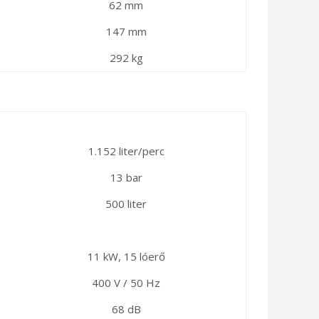
62 mm
147 mm
292 kg
1.152 liter/perc
13 bar
500 liter
11 kW, 15 lóerő
400 V / 50 Hz
68 dB