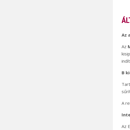
ÁL
Az 
Az
M
kisi
indí
B k
Tart
sűrí
A re
Inte
Az E