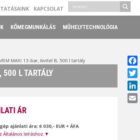
LTATÁSAINK
KAPCSOLAT
ŐK
KŐMEGMUNKÁLÁS
MŰHELYTECHNOLÓGIA
 MAXI 13-bar, kivitel B, 500 l tartály
Face
 500 L TARTÁLY
Twitt
Linke
Email
LATI ÁR
 gép ajánlati ára: 6 030,- EUR + ÁFA
z Általános leíráshoz ▼