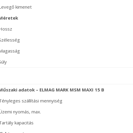
Levegő kimenet
Méretek
Hossz
Szélesség
Magasság
Súly
Műszaki adatok – ELMAG MARK MSM MAXI 15 B
Tényleges szállítási mennyiség
Üzemi nyomás, max.
Tartály kapacitás