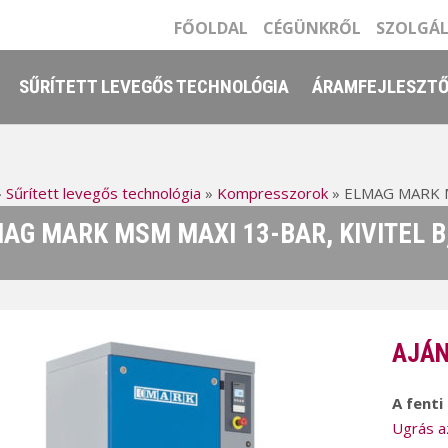
FŐOLDAL
CÉGÜNKRŐL
SZOLGÁ
SŰRÍTETT LEVEGŐS TECHNOLÓGIA
ÁRAMFEJLESZT
»
Sűrített levegős technológia
»
Kompresszorok
»
ELMAG MARK MSM
AG MARK MSM MAXI 13-BAR, KIVITEL B,
AJÁN
A fenti
Ugrás a