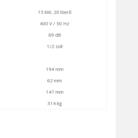
15 kW, 20 lóerő
400 V / 50 Hz
69 dB
1/2 zoll
194 mm
62 mm
147 mm
314 kg