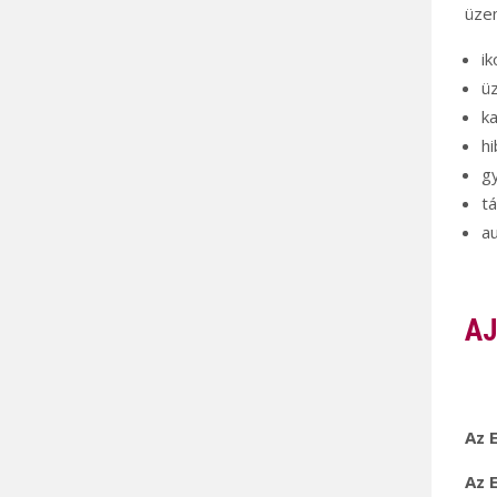
üze
ik
ü
ka
h
g
t
au
AJ
Az 
Az 