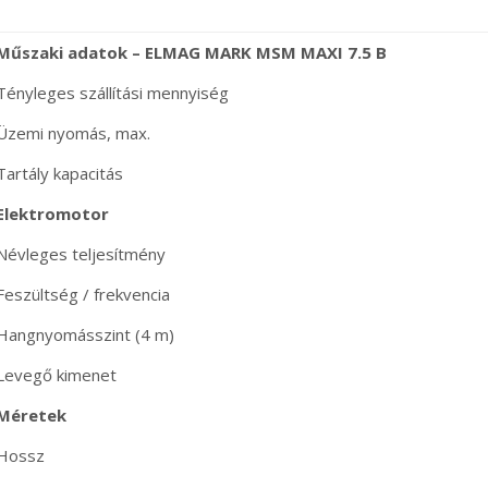
Műszaki adatok – ELMAG MARK MSM MAXI 7.5 B
Tényleges szállítási mennyiség
Üzemi nyomás, max.
Tartály kapacitás
Elektromotor
Névleges teljesítmény
Feszültség / frekvencia
Hangnyomásszint (4 m)
Levegő kimenet
Méretek
Hossz