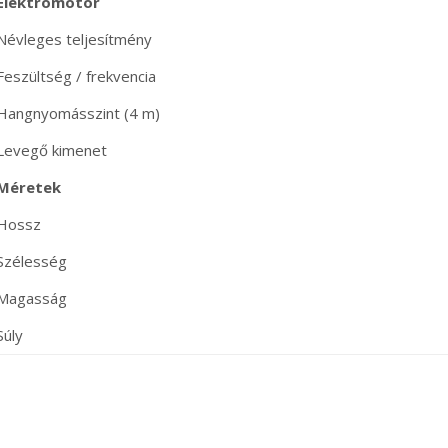
Elektromotor
Névleges teljesítmény
Feszültség / frekvencia
Hangnyomásszint (4 m)
Levegő kimenet
Méretek
Hossz
Szélesség
Magasság
Súly