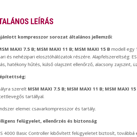
TALÁNOS LEÍRÁS
ajánlott kompresszor sorozat általános jellemzői
:
SM MAXI 7.5 B;
MSM MAXI 11 B;
MSM MAXI 15 B
modell egy 
pari és nehézipari elosztóhálózatok részére. Alapfelszereltség: ES
tás, hatékony hűtés, külső olajszint ellenőrző, alacsony zajszint,
iépítettség:
ályra szerelt
MSM MAXI 7.5 B; MSM MAXI 11 B; MSM MAXI 15
tettlevegős tartállyal.
ndszer elemei: csavarkompresszor és tartály.
lligens felügyelet, ellenőrzés és biztonság
S 4000 Basic Controller kibővített felügyeletet biztosít, továbbá