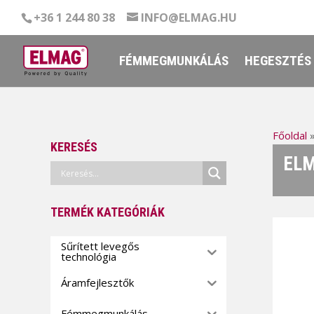
+36 1 244 80 38
INFO@ELMAG.HU
FÉMMEGMUNKÁLÁS
HEGESZTÉS
Főoldal
KERESÉS
ELM
TERMÉK KATEGÓRIÁK
Sűrített levegős
technológia
Áramfejlesztők
Fémmegmunkálás