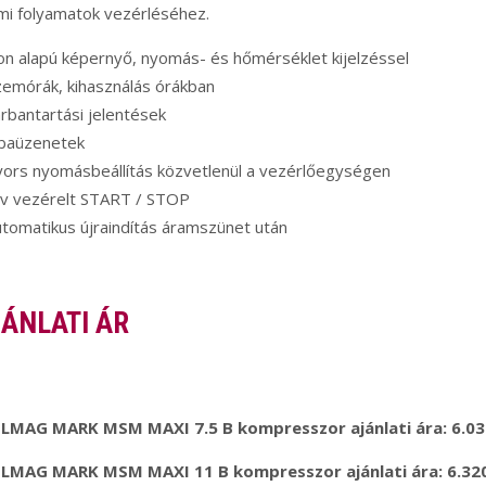
mi folyamatok vezérléséhez.
on alapú képernyő, nyomás- és hőmérséklet kijelzéssel
zemórák, kihasználás órákban
rbantartási jelentések
ibaüzenetek
yors nyomásbeállítás közvetlenül a vezérlőegységen
áv vezérelt START / STOP
tomatikus újraindítás áramszünet után
ÁNLATI ÁR
ELMAG MARK MSM MAXI 7.5 B kompresszor ajánlati ára: 6.030
ELMAG MARK MSM MAXI 11 B kompresszor ajánlati ára: 6.320,