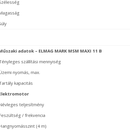
Szélesség
Magasság
Súly
Műszaki adatok – ELMAG MARK MSM MAXI 11 B
Tényleges szállítási mennyiség
Üzemi nyomás, max.
Tartály kapacitás
Elektromotor
Névleges teljesítmény
Feszültség / frekvencia
Hangnyomásszint (4 m)