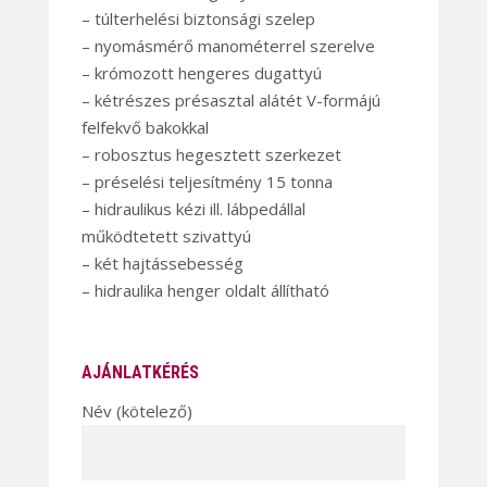
– túlterhelési biztonsági szelep
– nyomásmérő manométerrel szerelve
– krómozott hengeres dugattyú
– kétrészes présasztal alátét V-formájú
felfekvő bakokkal
– robosztus hegesztett szerkezet
– préselési teljesítmény 15 tonna
– hidraulikus kézi ill. lábpedállal
működtetett szivattyú
– két hajtássebesség
– hidraulika henger oldalt állítható
AJÁNLATKÉRÉS
Név (kötelező)