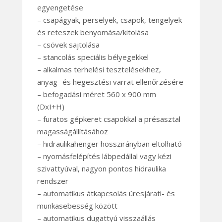
egyengetése
– csapágyak, perselyek, csapok, tengelyek
és reteszek benyomása/kitolása
– csövek sajtolása
– stancolás speciális bélyegekkel
– alkalmas terhelési tesztelésekhez,
anyag- és hegesztési varrat ellenőrzésére
– befogadási méret 560 x 900 mm
(DxI+H)
– furatos gépkeret csapokkal a présasztal
magasságállításához
– hidraulikahenger hosszirányban eltolható
– nyomásfelépítés lábpedállal vagy kézi
szivattyúval, nagyon pontos hidraulika
rendszer
– automatikus átkapcsolás üresjárati- és
munkasebesség között
– automatikus dugattyú visszaállás