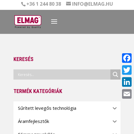
+36 1 244 80 38
INFO@ELMAG.HU
KERESÉS
Face
Twitt
TERMÉK KATEGÓRIÁK
Linke
Email
Sűrített levegős technológia
Áramfejlesztők