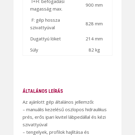
I+H: befogadási
900 mm
magasság max.
F: gép hossza
828 mm
szivattyúval
Dugattyú löket
214 mm
Súly
82 kg
ÁLTALÁNOS LEÍRÁS
Az ajánlott gép általános jellemzői:
– manuális kezelésű oszlopos hidraulikus
prés, erős ipari kivitel lábpedállal és kézi
szivattyúval
– tengelyek, profilok hajlítása és