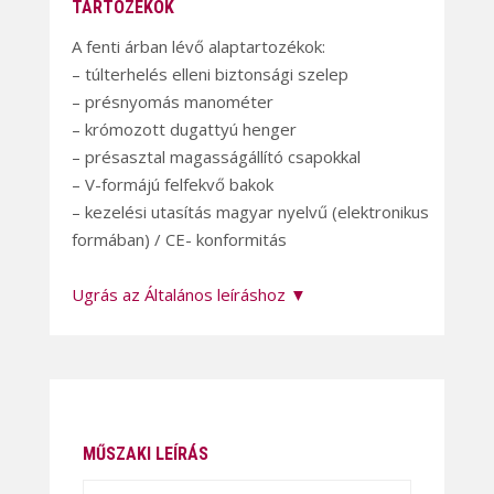
TARTOZÉKOK
A fenti árban lévő alaptartozékok:
– túlterhelés elleni biztonsági szelep
– présnyomás manométer
– krómozott dugattyú henger
– présasztal magasságállító csapokkal
– V-formájú felfekvő bakok
– kezelési utasítás magyar nyelvű (elektronikus
formában) / CE- konformitás
Ugrás az Általános leíráshoz ▼
MŰSZAKI LEÍRÁS