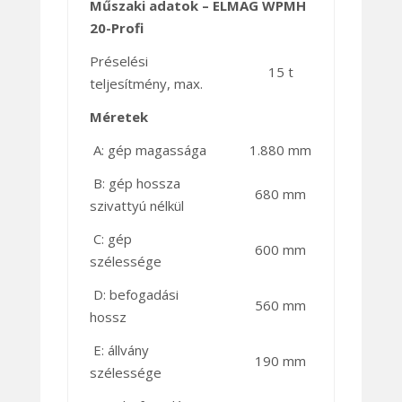
Műszaki adatok – ELMAG WPMH
20-Profi
Préselési
15 t
teljesítmény, max.
Méretek
A: gép magassága
1.880 mm
B: gép hossza
680 mm
szivattyú nélkül
C: gép
600 mm
szélessége
D: befogadási
560 mm
hossz
E: állvány
190 mm
szélessége