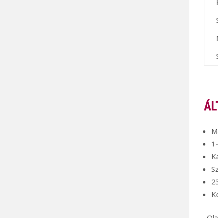
ÁL
M
1
Ka
Sz
2
K
-Ol