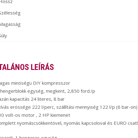
Hossz
Szélesség
Magasság
Súly
TALÁNOS LEÍRÁS
agas minöségü DIY kompresszor
-hengerblokk egység, megkent, 2,850 ford./p
zán kapacitás 24 literes, 8 bar
ívás erössége 222 l/perc, szállítási mennyiség 122 l/p (6 bar-on)
30 volt-os motor , 2 HP kiemenet
omplett nyomáscsökkentövel, nyomás kapcsoloval és EURO csatl
ajozott, 1 hengeres egység