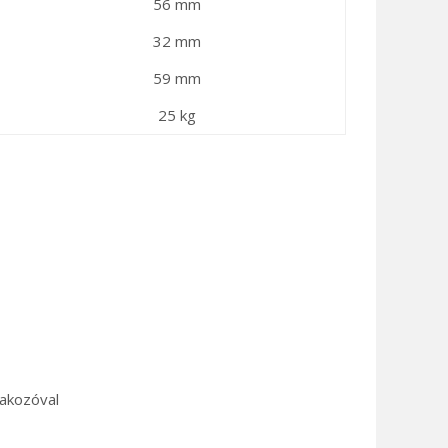
56 mm
32 mm
59 mm
25 kg
akozóval