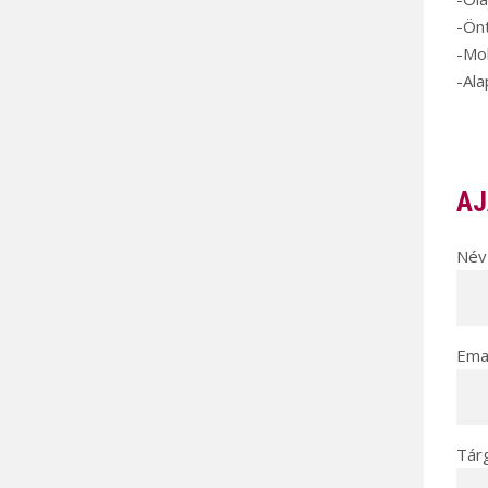
-Ön
-Mob
-Al
AJ
Név 
Emai
Tár