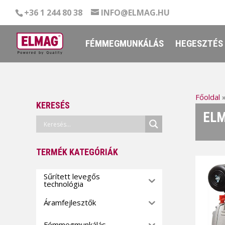
+36 1 244 80 38
INFO@ELMAG.HU
FÉMMEGMUNKÁLÁS
HEGESZTÉS
Főoldal
KERESÉS
ELM
TERMÉK KATEGÓRIÁK
Sűrített levegős
technológia
Áramfejlesztők
Fémmegmunkálás