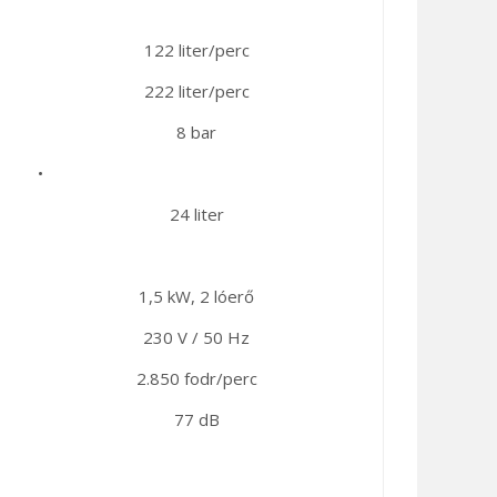
122 liter/perc
222 liter/perc
8 bar
•
24 liter
1,5 kW, 2 lóerő
230 V / 50 Hz
2.850 fodr/perc
77 dB