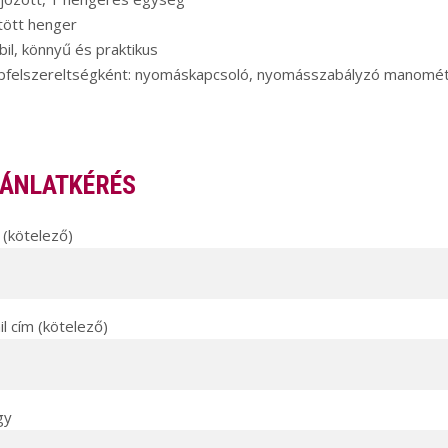
tött henger
il, könnyű és praktikus
apfelszereltségként: nyomáskapcsoló, nyomásszabályzó manométe
ÁNLATKÉRÉS
(kötelező)
l cím (kötelező)
gy