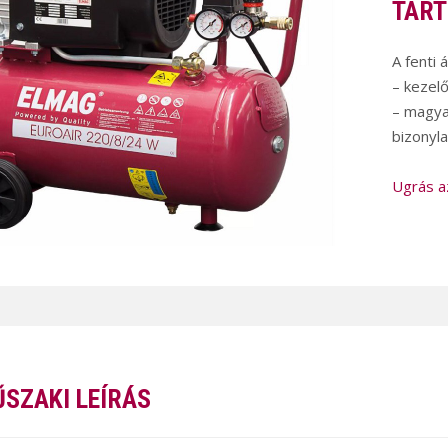
TART
A fenti 
– kezel
– magya
bizonyla
Ugrás a
SZAKI LEÍRÁS