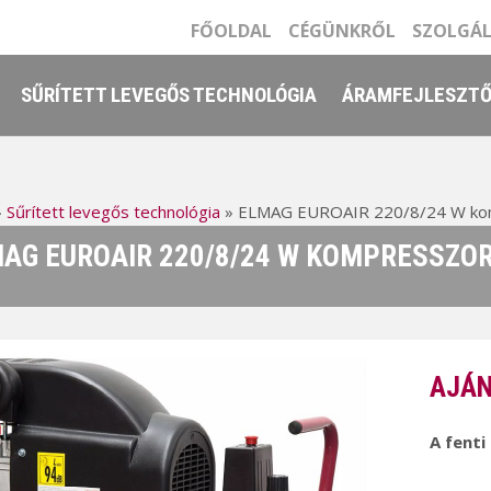
FŐOLDAL
CÉGÜNKRŐL
SZOLGÁ
SŰRÍTETT LEVEGŐS TECHNOLÓGIA
ÁRAMFEJLESZT
»
Sűrített levegős technológia
»
ELMAG EUROAIR 220/8/24 W ko
AG EUROAIR 220/8/24 W KOMPRESSZO
AJÁN
A fenti