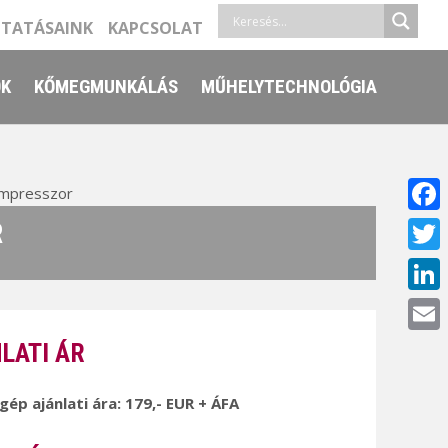
LTATÁSAINK
KAPCSOLAT
ŐK
KŐMEGMUNKÁLÁS
MŰHELYTECHNOLÓGIA
mpresszor
Face
R
Twitt
Linke
Email
LATI ÁR
 gép ajánlati ára: 179,- EUR + ÁFA