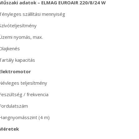
Műszaki adatok – ELMAG EUROAIR 220/8/24 W
Tényleges szállítási mennyiség
Szívóteljesítmény
Üzemi nyomás, max.
Olajkenés
Tartály kapacitás
Elektromotor
Névleges teljesítmény
Feszültség / frekvencia
Fordulatszám
Hangnyomásszint (4 m)
Méretek