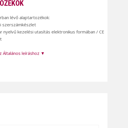
OZÉKOK
árban lévő alaptartozékok:
ői szerszámkészlet
r nyelvű kezelési utasítás elektronikus formában / CE
t
z Általános leíráshoz ▼