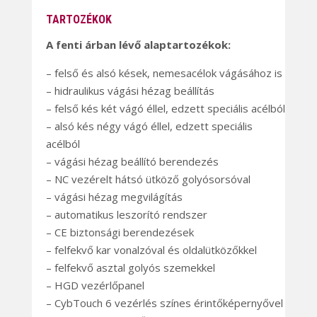
TARTOZÉKOK
A fenti árban lévő alaptartozékok:
– felső és alsó kések, nemesacélok vágásához is
– hidraulikus vágási hézag beállítás
– felső kés két vágó éllel, edzett speciális acélból
– alsó kés négy vágó éllel, edzett speciális
acélból
– vágási hézag beállító berendezés
– NC vezérelt hátsó ütköző golyósorsóval
– vágási hézag megvilágítás
– automatikus leszorító rendszer
– CE biztonsági berendezések
– felfekvő kar vonalzóval és oldalütközőkkel
– felfekvő asztal golyós szemekkel
– HGD vezérlőpanel
– CybTouch 6 vezérlés színes érintőképernyővel