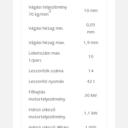
Vágási teljesítmény
10 mm
2
70 kg/mm
0,05
Vágási hézag min.
mm
Vágási hézag max.
1,9 mm
Löketszám max.
10
1/perc
Leszorítók száma
14
Leszorító nyomás
42 t
Főhajtás
30 kW
motorteljesítmény
Hátsó ütköző
1,1 kW
motorteljesítmény
Hátsó ütköző állítási
1.000