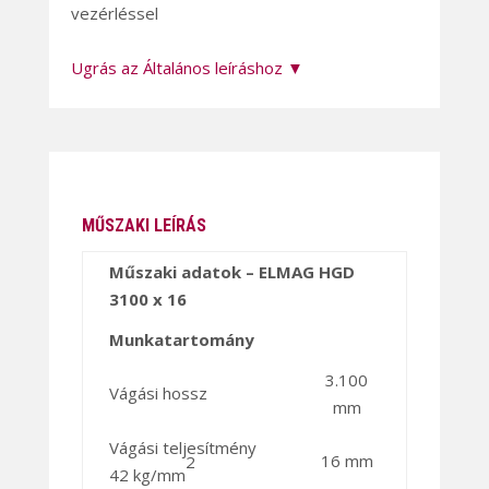
vezérléssel
Ugrás az Általános leíráshoz ▼
MŰSZAKI LEÍRÁS
Műszaki adatok – ELMAG HGD
3100 x 16
Munkatartomány
3.100
Vágási hossz
mm
Vágási teljesítmény
16 mm
2
42 kg/mm