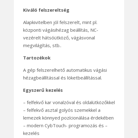
Kiváló felszereltség
Alapkivitelben jól felszerelt, mint pl.
központi vágásihézag beállítás, NC-
vezérelt hátsóütköző, vágásvonal
megvilágítás, stb..
Tartozékok
A gép felszerelhető automatikus vágási
hézagbeállítással és löketbeállítással.
Egyszerű kezelés
– felfekvő kar vonalzóval és oldalütközőkkel
– felfekvő asztal golyós szemekkel a
lemezek könnyed pozícionálása érdekében
– modern CybTouch- programozás és –
kezelés