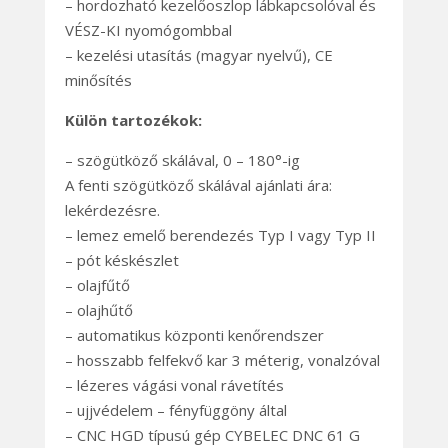
– hordozható kezelőoszlop lábkapcsolóval és
VÉSZ-KI nyomógombbal
– kezelési utasítás (magyar nyelvű), CE
minősítés
Külön tartozékok:
– szögütköző skálával, 0 – 180°-ig
A fenti szögütköző skálával ajánlati ára:
lekérdezésre.
– lemez emelő berendezés Typ I vagy Typ II
– pót késkészlet
– olajfűtő
– olajhűtő
– automatikus központi kenőrendszer
– hosszabb felfekvő kar 3 méterig, vonalzóval
– lézeres vágási vonal rávetítés
– ujjvédelem – fényfüggöny által
– CNC HGD típusú gép CYBELEC DNC 61 G