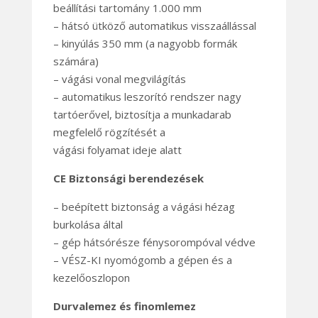
beállítási tartomány 1.000 mm
– hátsó ütköző automatikus visszaállással
– kinyúlás 350 mm (a nagyobb formák
számára)
– vágási vonal megvilágítás
– automatikus leszorító rendszer nagy
tartóerővel, biztosítja a munkadarab
megfelelő rögzítését a
vágási folyamat ideje alatt
CE Biztonsági berendezések
– beépített biztonság a vágási hézag
burkolása által
– gép hátsórésze fénysorompóval védve
– VÉSZ-KI nyomógomb a gépen és a
kezelőoszlopon
Durvalemez és finomlemez