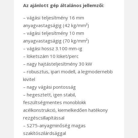
Az ajánlott gép általános jellemzői:
– vágási teljesítmény 16 mm
anyagvastagságig (42 kg/mm²)
– vágási teljesítmény 10 mm
anyagvastagságig (70 kg/mm²)
– vágási hossz 3.100 mm-ig
– löketszám 10 löket/perc
– nagy hajtásteljesítmény 30 kW
– robusztus, ipari modell, a legmodernebb
kivitel
– nagy vágási pontosság
– hegesztett, igen stabil,
feszültségmentes monoblokk
acélkonstrukció, kiemelkedően hatékony
rezgéscsillapítással
– S275-anyagminőség magas
szakítószilárdsággal