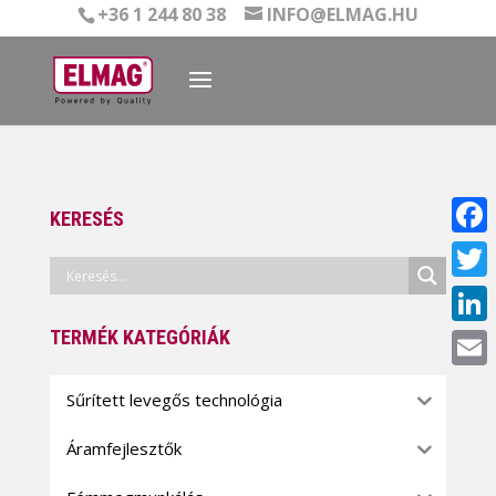
+36 1 244 80 38
INFO@ELMAG.HU
KERESÉS
Face
Twitt
TERMÉK KATEGÓRIÁK
Linke
Email
Sűrített levegős technológia
Áramfejlesztők