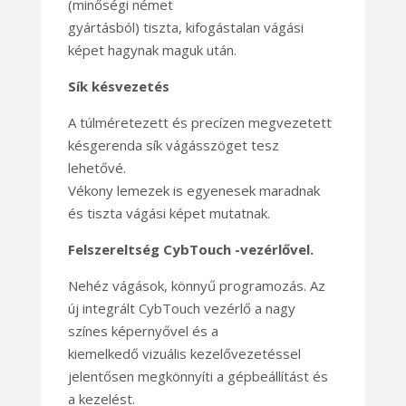
(minőségi német
gyártásból) tiszta, kifogástalan vágási
képet hagynak maguk után.
Sík késvezetés
A túlméretezett és precízen megvezetett
késgerenda sík vágásszöget tesz
lehetővé.
Vékony lemezek is egyenesek maradnak
és tiszta vágási képet mutatnak.
Felszereltség CybTouch -vezérlővel.
Nehéz vágások, könnyű programozás. Az
új integrált CybTouch vezérlő a nagy
színes képernyővel és a
kiemelkedő vizuális kezelővezetéssel
jelentősen megkönnyíti a gépbeállítást és
a kezelést.