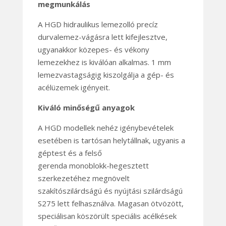
megmunkálás
A HGD hidraulikus lemezolló precíz
durvalemez-vágásra lett kifejlesztve,
ugyanakkor közepes- és vékony
lemezekhez is kiválóan alkalmas. 1 mm
lemezvastagságig kiszolgálja a gép- és
acélüzemek igényeit.
Kiváló minőségű anyagok
A HGD modellek nehéz igénybevételek
esetében is tartósan helytállnak, ugyanis a
géptest és a felső
gerenda monoblokk-hegesztett
szerkezetéhez megnövelt
szakítószilárdságú és nyújtási szilárdságú
S275 lett felhasználva. Magasan ötvözött,
speciálisan köszörült speciális acélkések