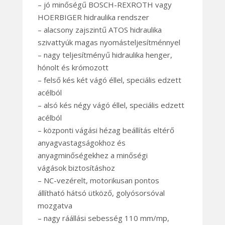
– jó minőségű BOSCH-REXROTH vagy
HOERBIGER hidraulika rendszer
– alacsony zajszintű ATOS hidraulika
szivattyúk magas nyomásteljesítménnyel
– nagy teljesítményű hidraulika henger,
hónolt és krómozott
– felső kés két vágó éllel, speciális edzett
acélból
– alsó kés négy vágó éllel, speciális edzett
acélból
– központi vágási hézag beállítás eltérő
anyagvastagságokhoz és
anyagminőségekhez a minőségi
vágások biztosításhoz
– NC-vezérelt, motorikusan pontos
állítható hátsó ütköző, golyósorsóval
mozgatva
– nagy ráállási sebesség 110 mm/mp,