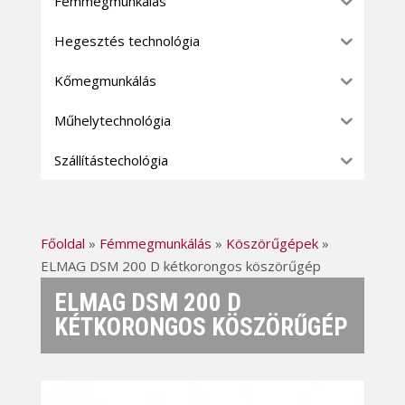
Fémmegmunkálás
Hegesztés technológia
Kőmegmunkálás
Műhelytechnológia
Szállítástechológia
Főoldal
»
Fémmegmunkálás
»
Köszörűgépek
»
ELMAG DSM 200 D kétkorongos köszörűgép
ELMAG DSM 200 D
KÉTKORONGOS KÖSZÖRŰGÉP