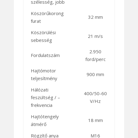
szélesség, jobb
Köszörűkorong
32 mm
furat
Köszörülési
21 m/s
sebesség
2.950
Fordulatszám
ford/perc
Hajtómotor
900 mm
teljesítmény
Hálózati
400/50-60
feszültség / –
V/Hz
frekvencia
Hajtótengely
18 mm
átmérő
Rögzítő anya
M16