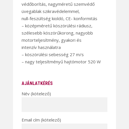
védőborítás, nagyméretű szemvédő
üvegablak szikravédelemmel,
null-feszültség kioldó, CE- konformitás
– középméretű köszörülési rádiusz,
szélesebb köszörűkorong, nagyobb
motorteljesítmény, gyakori és
intenzív használatra
– köszörülési sebesség 27 m/s
– nagy teljesítményű hajtómotor 520 W
AJÁNLATKÉRÉS
Név (kötelező)
Email cím (kötelező)