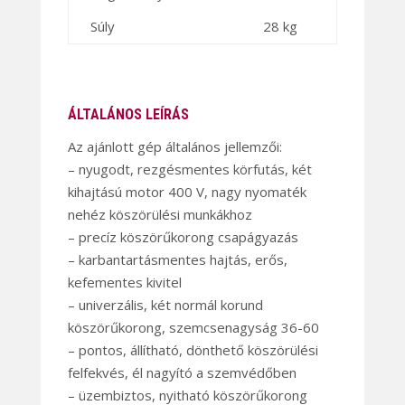
Súly
28 kg
ÁLTALÁNOS LEÍRÁS
Az ajánlott gép általános jellemzői:
– nyugodt, rezgésmentes körfutás, két
kihajtású motor 400 V, nagy nyomaték
nehéz köszörülési munkákhoz
– precíz köszörűkorong csapágyazás
– karbantartásmentes hajtás, erős,
kefementes kivitel
– univerzális, két normál korund
köszörűkorong, szemcsenagyság 36-60
– pontos, állítható, dönthető köszörülési
felfekvés, él nagyító a szemvédőben
– üzembiztos, nyitható köszörűkorong