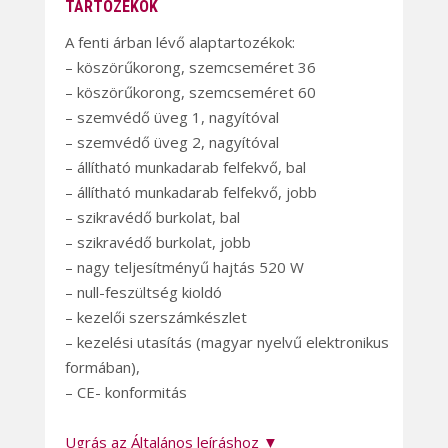
TARTOZÉKOK
A fenti árban lévő alaptartozékok:
– köszörűkorong, szemcseméret 36
– köszörűkorong, szemcseméret 60
– szemvédő üveg 1, nagyítóval
– szemvédő üveg 2, nagyítóval
– állítható munkadarab felfekvő, bal
– állítható munkadarab felfekvő, jobb
– szikravédő burkolat, bal
– szikravédő burkolat, jobb
– nagy teljesítményű hajtás 520 W
– null-feszültség kioldó
– kezelői szerszámkészlet
– kezelési utasítás (magyar nyelvű elektronikus
formában),
– CE- konformitás
Ugrás az Általános leíráshoz ▼