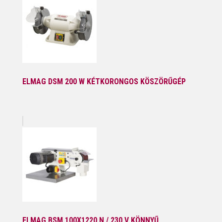
ELMAG DSM 200 W KÉTKORONGOS KÖSZÖRŰGÉP
ELMAG BSM 100X1220 N / 230 V KÖNNYŰ