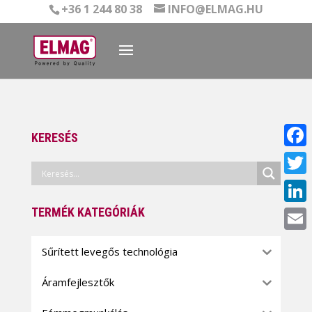
+36 1 244 80 38
INFO@ELMAG.HU
KERESÉS
Face
Twitt
TERMÉK KATEGÓRIÁK
Linke
Email
Sűrített levegős technológia
Áramfejlesztők