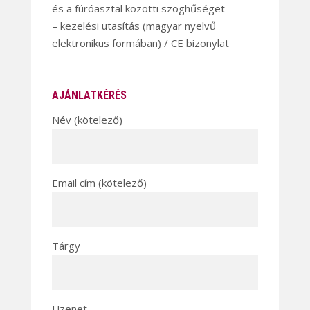
és a fúróasztal közötti szöghűséget
– kezelési utasítás (magyar nyelvű
elektronikus formában) / CE bizonylat
AJÁNLATKÉRÉS
Név (kötelező)
Email cím (kötelező)
Tárgy
Üzenet