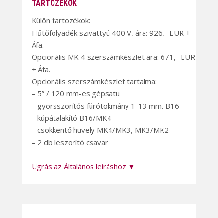
TARTOZÉKOK
Külön tartozékok:
Hűtőfolyadék szivattyú 400 V, ára: 926,- EUR +
Áfa.
Opcionális MK 4 szerszámkészlet ára: 671,- EUR
+ Áfa.
Opcionális szerszámkészlet tartalma:
– 5” / 120 mm-es gépsatu
– gyorsszorítós fúrótokmány 1-13 mm, B16
– kúpátalakító B16/MK4
– csökkentő hüvely MK4/MK3, MK3/MK2
– 2 db leszorító csavar
Ugrás az Általános leíráshoz ▼