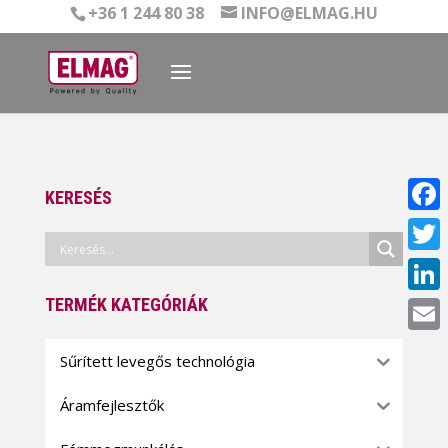
+36 1 244 80 38
INFO@ELMAG.HU
KERESÉS
Face
Twitt
TERMÉK KATEGÓRIÁK
Linke
Email
Sűrített levegős technológia
Áramfejlesztők