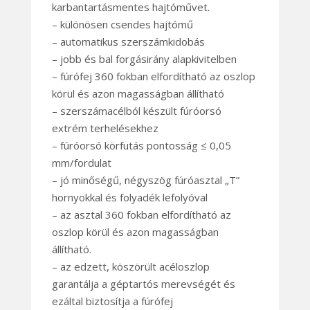
karbantartásmentes hajtóművet.
– különösen csendes hajtómű
– automatikus szerszámkidobás
– jobb és bal forgásirány alapkivitelben
– fúrófej 360 fokban elfordítható az oszlop
körül és azon magasságban állítható
– szerszámacélból készült fúróorsó
extrém terhelésekhez
– fúróorsó körfutás pontosság ≤ 0,05
mm/fordulat
– jó minőségű, négyszög fúróasztal „T”
hornyokkal és folyadék lefolyóval
– az asztal 360 fokban elfordítható az
oszlop körül és azon magasságban
állítható.
– az edzett, köszörült acéloszlop
garantálja a géptartós merevségét és
ezáltal biztosítja a fúrófej