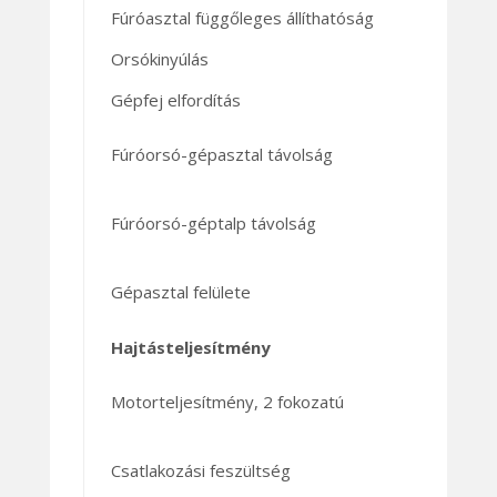
Fúróasztal függőleges állíthatóság
Orsókinyúlás
Gépfej elfordítás
Fúróorsó-gépasztal távolság
Fúróorsó-géptalp távolság
Gépasztal felülete
Hajtásteljesítmény
Motorteljesítmény, 2 fokozatú
Csatlakozási feszültség