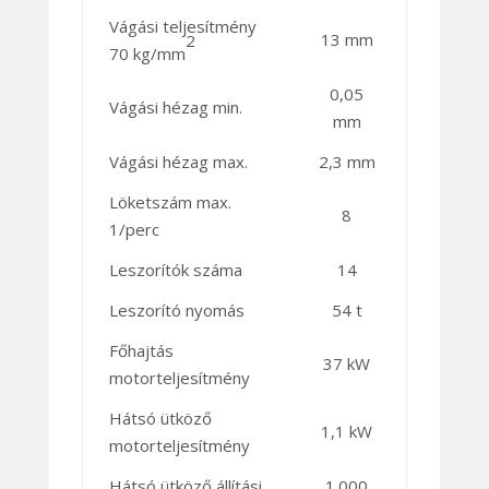
Vágási teljesítmény
13 mm
2
70 kg/mm
0,05
Vágási hézag min.
mm
Vágási hézag max.
2,3 mm
Löketszám max.
8
1/perc
Leszorítók száma
14
Leszorító nyomás
54 t
Főhajtás
37 kW
motorteljesítmény
Hátsó ütköző
1,1 kW
motorteljesítmény
Hátsó ütköző állítási
1.000