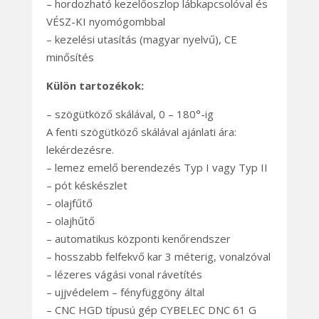
– hordozható kezelőoszlop lábkapcsolóval és
VÉSZ-KI nyomógombbal
– kezelési utasítás (magyar nyelvű), CE
minősítés
Külön tartozékok:
– szögütköző skálával, 0 – 180°-ig
A fenti szögütköző skálával ajánlati ára:
lekérdezésre.
– lemez emelő berendezés Typ I vagy Typ II
– pót késkészlet
– olajfűtő
– olajhűtő
– automatikus központi kenőrendszer
– hosszabb felfekvő kar 3 méterig, vonalzóval
– lézeres vágási vonal rávetítés
– ujjvédelem – fényfüggöny által
– CNC HGD típusú gép CYBELEC DNC 61 G