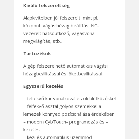
Kiváló felszereltség
Alapkivitelben jól felszerelt, mint pl.
központi vágásihézag beállítás, NC-
vezérelt hátsóütköző, vágásvonal
megvilágítás, stb..
Tartozékok
A gép felszerelhető automatikus vágási
hézagbeállítással és löketbeállítással.
Egyszerű kezelés
– felfekvő kar vonalzóval és oldalütközőkkel
– felfekvő asztal golyós szemekkel a
lemezek könnyed pozícionálása érdekében
– modern CybTouch- programozás és –
kezelés
– kézi és automatikus üzemmód