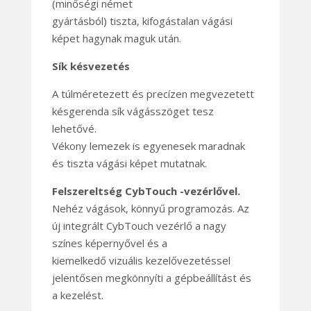
(minőségi német
gyártásból) tiszta, kifogástalan vágási
képet hagynak maguk után.
Sík késvezetés
A túlméretezett és precízen megvezetett
késgerenda sík vágásszöget tesz
lehetővé.
Vékony lemezek is egyenesek maradnak
és tiszta vágási képet mutatnak.
Felszereltség CybTouch -vezérlővel.
Nehéz vágások, könnyű programozás. Az
új integrált CybTouch vezérlő a nagy
színes képernyővel és a
kiemelkedő vizuális kezelővezetéssel
jelentősen megkönnyíti a gépbeállítást és
a kezelést.