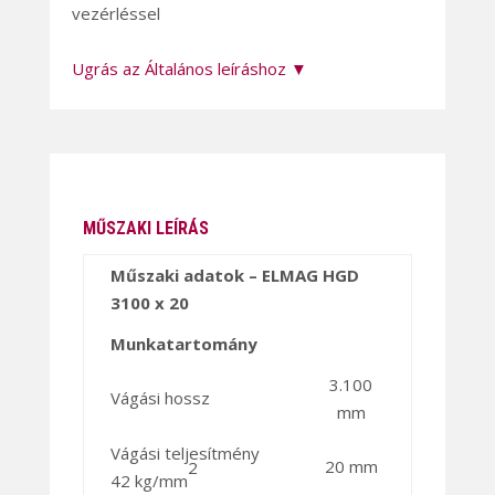
vezérléssel
Ugrás az Általános leíráshoz ▼
MŰSZAKI LEÍRÁS
Műszaki adatok – ELMAG HGD
3100 x 20
Munkatartomány
3.100
Vágási hossz
mm
Vágási teljesítmény
20 mm
2
42 kg/mm