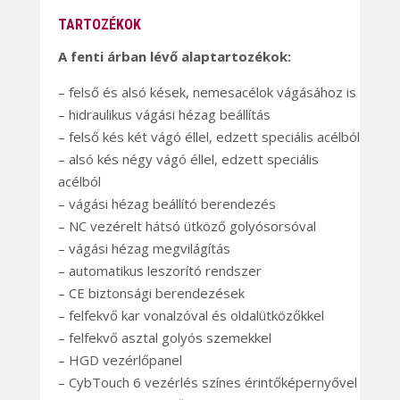
TARTOZÉKOK
A fenti árban lévő alaptartozékok:
– felső és alsó kések, nemesacélok vágásához is
– hidraulikus vágási hézag beállítás
– felső kés két vágó éllel, edzett speciális acélból
– alsó kés négy vágó éllel, edzett speciális
acélból
– vágási hézag beállító berendezés
– NC vezérelt hátsó ütköző golyósorsóval
– vágási hézag megvilágítás
– automatikus leszorító rendszer
– CE biztonsági berendezések
– felfekvő kar vonalzóval és oldalütközőkkel
– felfekvő asztal golyós szemekkel
– HGD vezérlőpanel
– CybTouch 6 vezérlés színes érintőképernyővel