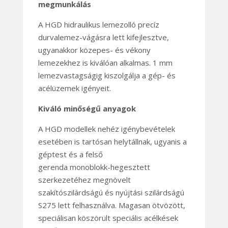
megmunkálás
A HGD hidraulikus lemezolló precíz
durvalemez-vágásra lett kifejlesztve,
ugyanakkor közepes- és vékony
lemezekhez is kiválóan alkalmas. 1 mm
lemezvastagságig kiszolgálja a gép- és
acélüzemek igényeit.
Kiváló minőségű anyagok
A HGD modellek nehéz igénybevételek
esetében is tartósan helytállnak, ugyanis a
géptest és a felső
gerenda monoblokk-hegesztett
szerkezetéhez megnövelt
szakítószilárdságú és nyújtási szilárdságú
S275 lett felhasználva. Magasan ötvözött,
speciálisan köszörült speciális acélkések