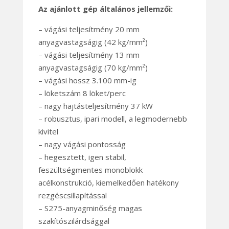
Az ajánlott gép általános jellemzői:
– vágási teljesítmény 20 mm
anyagvastagságig (42 kg/mm²)
– vágási teljesítmény 13 mm
anyagvastagságig (70 kg/mm²)
– vágási hossz 3.100 mm-ig
– löketszám 8 löket/perc
– nagy hajtásteljesítmény 37 kW
– robusztus, ipari modell, a legmodernebb
kivitel
– nagy vágási pontosság
– hegesztett, igen stabil,
feszültségmentes monoblokk
acélkonstrukció, kiemelkedően hatékony
rezgéscsillapítással
– S275-anyagminőség magas
szakítószilárdsággal