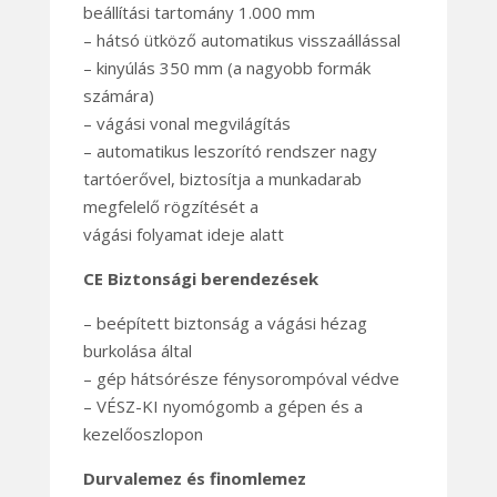
beállítási tartomány 1.000 mm
– hátsó ütköző automatikus visszaállással
– kinyúlás 350 mm (a nagyobb formák
számára)
– vágási vonal megvilágítás
– automatikus leszorító rendszer nagy
tartóerővel, biztosítja a munkadarab
megfelelő rögzítését a
vágási folyamat ideje alatt
CE Biztonsági berendezések
– beépített biztonság a vágási hézag
burkolása által
– gép hátsórésze fénysorompóval védve
– VÉSZ-KI nyomógomb a gépen és a
kezelőoszlopon
Durvalemez és finomlemez