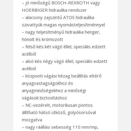
– jó minőségű BOSCH-REXROTH vagy
HOERBIGER hidraulika rendszer
– alacsony zajszintű ATOS hidraulika
szivattyúk magas nyomásteljesítménnyel
– nagy teljesítményű hidraulika henger,
hónolt és krómozott
– felső kés két vágó éllel, speciális edzett
acélból
– alsó kés négy vágó éllel, speciális edzett
acélból
– központi vágási hézag beállítás eltérő
anyagvastagságokhoz és
anyagminőségekhez a minőségi
vágások biztosításhoz
– NC-vezérelt, motorikusan pontos
állítható hátsó ütköző, golyósorsóval
mozgatva
– nagy ráállási sebesség 110 mm/mp,