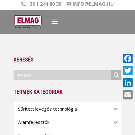
+36 1 244 80 38
INFO@ELMAG.HU
KERESÉS
Face
Twitt
TERMÉK KATEGÓRIÁK
Linke
Email
Sűrített levegős technológia
Áramfejlesztők