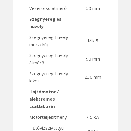
Vezérorsó átmérő
50 mm
Szegnyereg és
hüvely
Szegnyereg-hüvely
MK 5
morzekúp
Szegnyereg-hüvely
90 mm
átmérő
Szegnyereg-hüvely
230 mm
löket
Hajtómotor /
elektromos
csatlakozás
Motorteljesítmény
7,5 kW
Hűtővízszivattyú