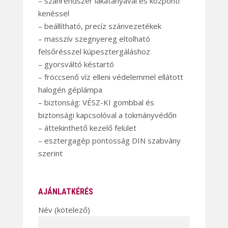
– szánrendszer lakatanyával és központi
kenéssel
– beállítható, precíz szánvezetékek
– masszív szegnyereg eltolható
felsőrésszel kúpesztergáláshoz
– gyorsváltó késtartó
– fröccsenő víz elleni védelemmel ellátott
halogén géplámpa
– biztonság: VÉSZ-KI gombbal és
biztonsági kapcsolóval a tokmányvédőn
– áttekinthető kezelő felület
– esztergagép pontosság DIN szabvány
szerint
AJÁNLATKÉRÉS
Név (kötelező)