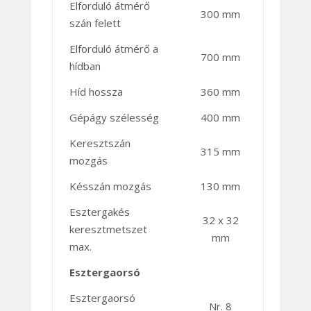
Elforduló átmérő
300 mm
szán felett
Elforduló átmérő a
700 mm
hídban
Híd hossza
360 mm
Gépágy szélesség
400 mm
Keresztszán
315 mm
mozgás
Késszán mozgás
130 mm
Esztergakés
32 x 32
keresztmetszet
mm
max.
Esztergaorsó
Esztergaorsó
Nr. 8