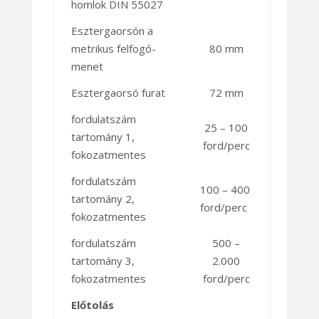
homlok DIN 55027
Esztergaorsón a
metrikus felfogó-
80 mm
menet
Esztergaorsó furat
72 mm
fordulatszám
25 – 100
tartomány 1,
ford/perc
fokozatmentes
fordulatszám
100 – 400
tartomány 2,
ford/perc
fokozatmentes
fordulatszám
500 –
tartomány 3,
2.000
fokozatmentes
ford/perc
Előtolás