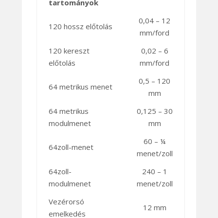
tartományok
0,04 – 12
120 hossz előtolás
mm/ford
120 kereszt
0,02 – 6
előtolás
mm/ford
0,5 – 120
64 metrikus menet
mm
64 metrikus
0,125 – 30
modulmenet
mm
60 – ¼
64zoll-menet
menet/zoll
64zoll-
240 – 1
modulmenet
menet/zoll
Vezérorsó
12 mm
emelkedés