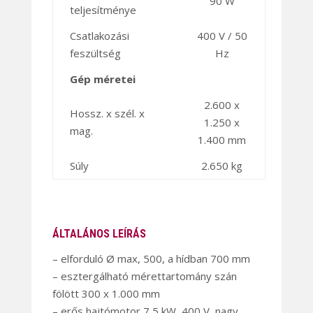
90 W
teljesítménye
Csatlakozási
400 V / 50
feszültség
Hz
Gép méretei
2.600 x
Hossz. x szél. x
1.250 x
mag.
1.400 mm
Súly
2.650 kg
ÁLTALÁNOS LEÍRÁS
– elforduló Ø max, 500, a hídban 700 mm
– esztergálható mérettartomány szán
fölött 300 x 1.000 mm
– erős hajtómotor 7,5 kW, 400 V, nagy