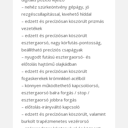
– nehéz szürkeöntvény gépágy, jó
rezgéscsillapítással, kivehető híddal
– edzett és precíziósan köszörült prizmás
vezetékek
– edzett és precíziósan köszörült
esztergaorsó, nagy körfutás-pontosság,
beállítható precíziós csapágyak
– nyugodt futású esztergaorsó- és
előtolás hajtómű olajkádban
– edzett és precíziósan köszörült
fogaskerekek krómnikkel-acélból
– könnyen működtethető kapcsolóorsó,
esztergaorsó balra forgás / stop /
esztergaorsó jobbra forgás
– előtolás-irányváltó kapcsoló
– edzett és precíziósan köszörült, valamint
burkolt trapézmenetes vezérorsó