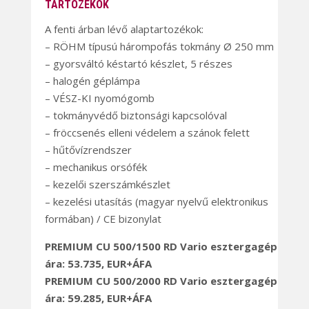
TARTOZÉKOK
A fenti árban lévő alaptartozékok:
– RÖHM típusú hárompofás tokmány Ø 250 mm
– gyorsváltó késtartó készlet, 5 részes
– halogén géplámpa
– VÉSZ-KI nyomógomb
– tokmányvédő biztonsági kapcsolóval
– fröccsenés elleni védelem a szánok felett
– hűtővízrendszer
– mechanikus orsófék
– kezelői szerszámkészlet
– kezelési utasítás (magyar nyelvű elektronikus
formában) / CE bizonylat
PREMIUM CU 500/1500 RD Vario esztergagép
ára: 53.735, EUR+ÁFA
PREMIUM CU 500/2000 RD Vario esztergagép
ára: 59.285, EUR+ÁFA