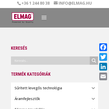
+36 1 244 80 38
INFO@ELMAG.HU
KERESÉS
Face
Twitt
TERMÉK KATEGÓRIÁK
Linke
Email
Sűrített levegős technológia
Áramfejlesztők