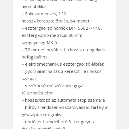
nyomatékkal
– Fokozatmentes, 120
hossz-/keresztelőtolás, 64 menet
– esztergaorsó homlok DIN 55027/Nr.8,
esztergaorsó metrikus 80 mm,
szegnyereg MK 5
– 72 mm-es orsófurat a hosszú tengelyek
befogásához
– elektromechanikus esztergaorsó-lábfék
– gyorsjárati hajtás a kereszt-, és hossz
szánon
– vezérorsó csúszó-kuplunggal a
túlterhelés ellen
– hosszütköző az automata stop számára
– hűtővízrendszer visszafolyással, tartály a
géptalpba integrálva
– opcióként rendelhető 3- tengelyes
digitális pozíció kijelző