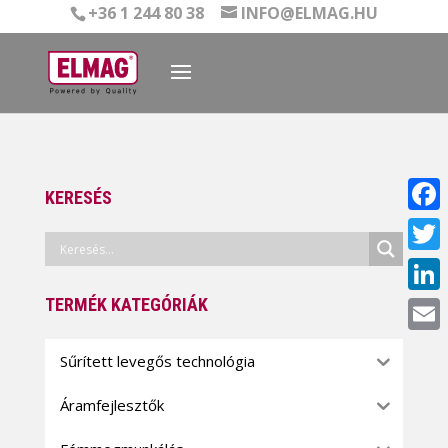
+36 1 244 80 38
INFO@ELMAG.HU
KERESÉS
Face
Twitt
TERMÉK KATEGÓRIÁK
Linke
Email
Sűrített levegős technológia
Áramfejlesztők