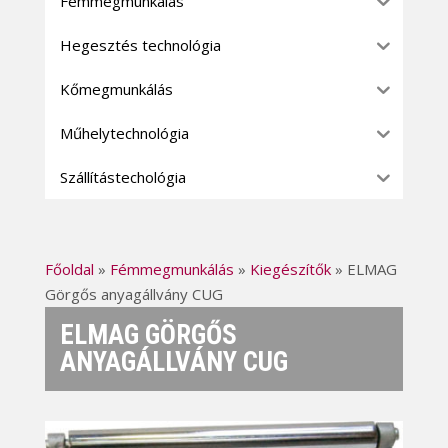
Fémmegmunkálás
Hegesztés technológia
Kőmegmunkálás
Műhelytechnológia
Szállítástechológia
Főoldal
»
Fémmegmunkálás
»
Kiegészítők
»
ELMAG
Görgős anyagállvány CUG
ELMAG GÖRGŐS
ANYAGÁLLVÁNY CUG