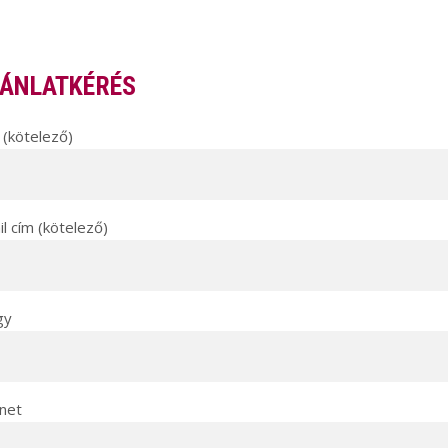
ÁNLATKÉRÉS
(kötelező)
l cím (kötelező)
gy
net