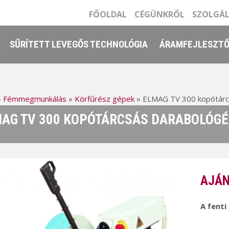
FŐOLDAL
CÉGÜNKRŐL
SZOLGÁ
SŰRÍTETT LEVEGŐS TECHNOLÓGIA
ÁRAMFEJLESZT
»
Fémmegmunkálás
»
Körfűrész gépek
»
ELMAG TV 300 kopótárc
AG TV 300 KOPÓTÁRCSÁS DARABOLÓG
AJÁN
A fenti