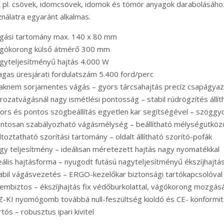
 pl. csövek, idomcsövek, idomok és tömör anyagok darabolásához.
nálatra egyaránt alkalmas.
ágási tartomány max. 140 x 80 mm
ágókorong külső átmérő 300 mm
gyteljesítményű hajtás 4.000 W
gas üresjárati fordulatszám 5.400 ford/perc
aknem sorjamentes vágás – gyors tárcsahajtás precíz csapágyaz
rozatvágásnál nagy ismétlési pontosság – stabil rúdrögzítés állí
ors és pontos szögbeállítás egyetlen kar segítségével – szöggy
ontosan szabályozható vágásmélység – beállítható mélységütköz
ltoztatható szorítási tartomány – oldalt állítható szorító-pofák
gy teljesítmény – ideálisan méretezett hajtás nagy nyomatékkal
eális hajtásforma – nyugodt futású nagyteljesítményű ékszíjhajtá
abil vágásvezetés – ERGO-kezelőkar biztonsági tartókapcsolóval 
embiztos – ékszíjhajtás fix védőburkolattal, vágókorong mozgás
-KI nyomógomb továbbá null-feszültség kioldó és CE- konformit
rtós – robusztus ipari kivitel