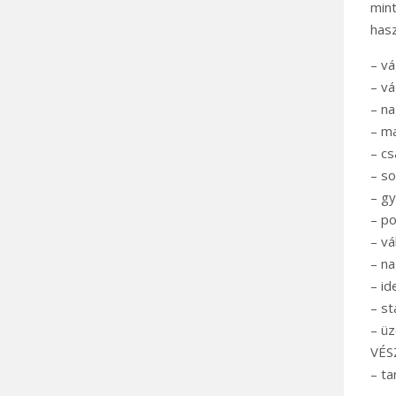
mint
hasz
– v
– v
– na
– ma
– cs
– so
– gy
– p
– vá
– na
– id
– st
– üz
VÉSZ
– ta