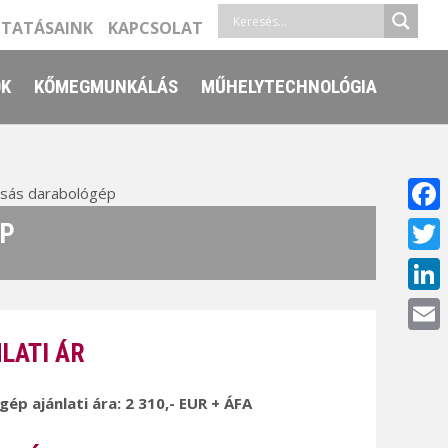
LTATÁSAINK
KAPCSOLAT
ŐK
KŐMEGMUNKÁLÁS
MŰHELYTECHNOLÓGIA
sás darabológép
Face
ÉP
Twitt
Linke
Email
LATI ÁR
 gép ajánlati ára: 2 310,- EUR + ÁFA