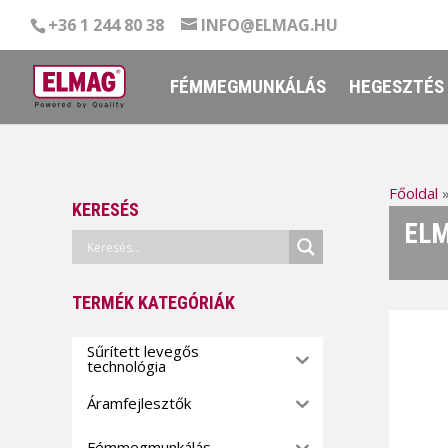
+36 1 244 80 38
INFO@ELMAG.HU
FÉMMEGMUNKÁLÁS
HEGESZTÉS
Főoldal
KERESÉS
ELM
TERMÉK KATEGÓRIÁK
Sűrített levegős
technológia
Áramfejlesztők
Fémmegmunkálás