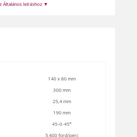
z Általános leíráshoz ▼
140 x 80 mm
300 mm
25,4 mm
190 mm
45-0-45°
5.400 ford/perc