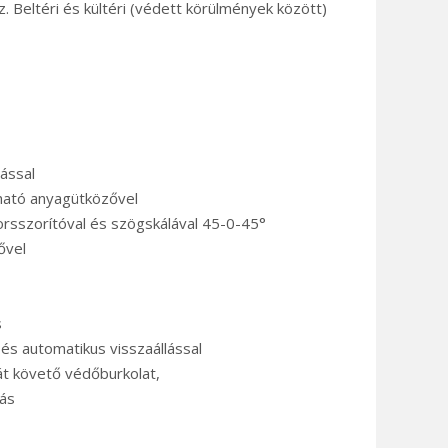
 Beltéri és kültéri (védett körülmények között)
ással
tható anyagütközővel
orsszorítóval és szögskálával 45-0-45°
ővel
s
és automatikus visszaállással
át követő védőburkolat,
ás