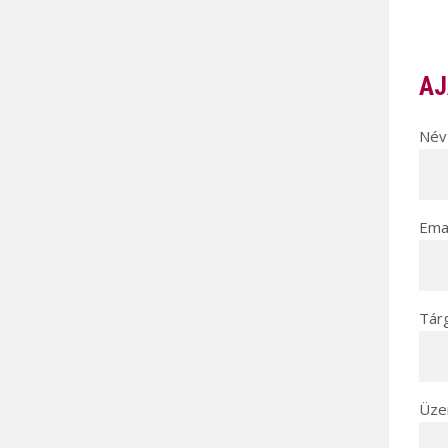
AJ
Név 
Emai
Tár
Üze