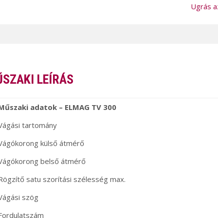
Ugrás a
SZAKI LEÍRÁS
Műszaki adatok – ELMAG TV 300
Vágási tartomány
Vágókorong külső átmérő
Vágókorong belső átmérő
Rögzítő satu szorítási szélesség max.
Vágási szög
Fordulatszám