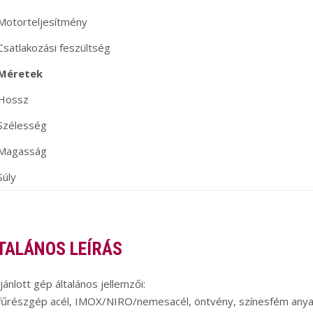
Motorteljesítmény
Csatlakozási feszültség
Méretek
Hossz
Szélesség
Magasság
Súly
TALÁNOS LEÍRÁS
jánlott gép általános jellemzői:
fűrészgép acél, IMOX/NIRO/nemesacél, öntvény, színesfém anya