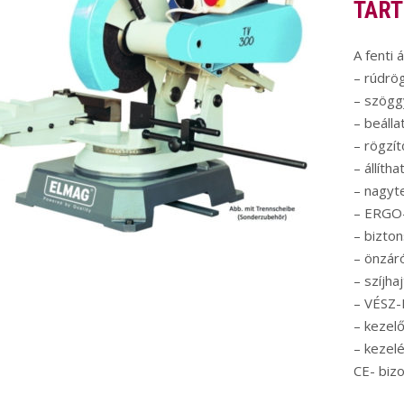
TART
A fenti 
– rúdrö
– szögg
– beáll
– rögzít
– állíth
– nagyte
– ERGO-
– bizto
– önzár
– szíjha
– VÉSZ-
– kezel
– kezelé
CE- bizo