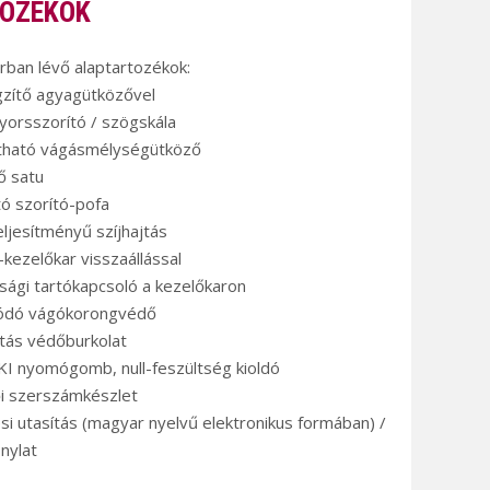
OZÉKOK
árban lévő alaptartozékok:
gzítő agyagütközővel
yorsszorító / szögskála
atható vágásmélységütköző
ő satu
ató szorító-pofa
ljesítményű szíjhajtás
kezelőkar visszaállással
nsági tartókapcsoló a kezelőkaron
ódó vágókorongvédő
jtás védőburkolat
KI nyomógomb, null-feszültség kioldó
ői szerszámkészlet
si utasítás (magyar nyelvű elektronikus formában) /
nylat