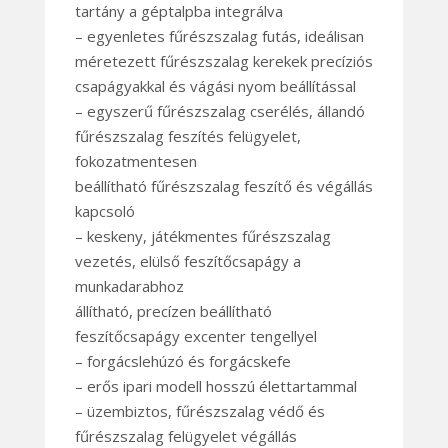
tartány a géptalpba integrálva
– egyenletes fűrészszalag futás, ideálisan
méretezett fűrészszalag kerekek precíziós
csapágyakkal és vágási nyom beállítással
– egyszerű fűrészszalag cserélés, állandó
fűrészszalag feszítés felügyelet,
fokozatmentesen
beállítható fűrészszalag feszítő és végállás
kapcsoló
– keskeny, játékmentes fűrészszalag
vezetés, elülső feszítőcsapágy a
munkadarabhoz
állítható, precízen beállítható
feszítőcsapágy excenter tengellyel
– forgácslehúzó és forgácskefe
– erős ipari modell hosszú élettartammal
– üzembiztos, fűrészszalag védő és
fűrészszalag felügyelet végállás