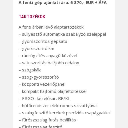
A fenti gép ajánlati ára: 6 870,- EUR + ÁFA
TARTOZÉKOK
A fenti árban lévő alaptartozékok:
– süllyesztő automatika szabályzó szeleppel
– gyorsszorítós gépsatu
– gyorsszorító kar
– rúdrögzítés anyagütközővel
– satuszorítás bal/jobb oldalon
– szögskála
– szög-gyorsszorító
– központi vezérlőpanel
– kompakt hajtómű olajfeltöltéssel
– ERGO- kezelőkar, BE/KI
– hűtőrendszer elektromos szivattyúval
– szalagfeszítő kerekek precíziós csapágyakkal
– fűrészszalag futás beállítás
– fűrészszalag feszítő