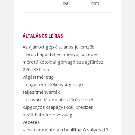
bal
mm
ÁLTALÁNOS LEÍRÁS
Az ajánlott gép általános jellemzői:
– erős hajtásteljesítményű, közepes
méretű kétoldali gérvágó szalagfűrész
220×330 mm
vágási méretig
– nagy termelékenység és jó
teljesítményérték
– csavarodás-mentes fűrészkeret
kúpgörgős csapágyakkal, precízen
beállítható fűrészszalag
vezetés
– fokozatmentesen beállítható süllyesztő