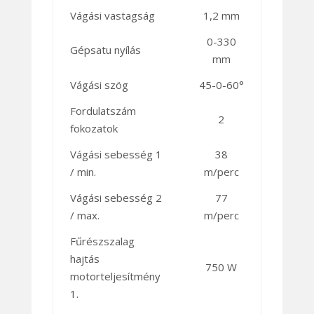
Vágási vastagság
1,2 mm
0-330
Gépsatu nyílás
mm
Vágási szög
45-0-60°
Fordulatszám
2
fokozatok
Vágási sebesség 1
38
/ min.
m/perc
Vágási sebesség 2
77
/ max.
m/perc
Fűrészszalag
hajtás
750 W
motorteljesítmény
1.