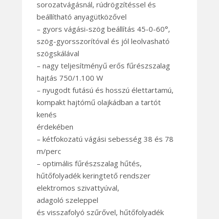
sorozatvágásnál, rúdrögzítéssel és
beállítható anyagütközővel
– gyors vágási-szög beállítás 45-0-60°,
szög-gyorsszorítóval és jól leolvasható
szögskálával
– nagy teljesítményű erős fűrészszalag
hajtás 750/1.100 W
– nyugodt futású és hosszú élettartamú,
kompakt hajtómű olajkádban a tartót
kenés
érdekében
– kétfokozatú vágási sebesség 38 és 78
m/perc
– optimális fűrészszalag hűtés,
hűtőfolyadék keringtető rendszer
elektromos szivattyúval,
adagoló szeleppel
és visszafolyó szűrővel, hűtőfolyadék