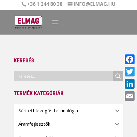
+36 1 244 80 38
INFO@ELMAG.HU
KERESÉS
Face
Twitt
TERMÉK KATEGÓRIÁK
Linke
Email
Sűrített levegős technológia
Áramfejlesztők