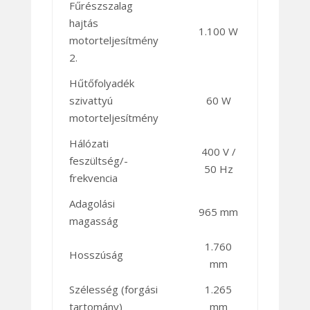
Fűrészszalag
hajtás
1.100 W
motorteljesítmény
2.
Hűtőfolyadék
szivattyú
60 W
motorteljesítmény
Hálózati
400 V /
feszültség/-
50 Hz
frekvencia
Adagolási
965 mm
magasság
1.760
Hosszúság
mm
Szélesség (forgási
1.265
tartomány)
mm