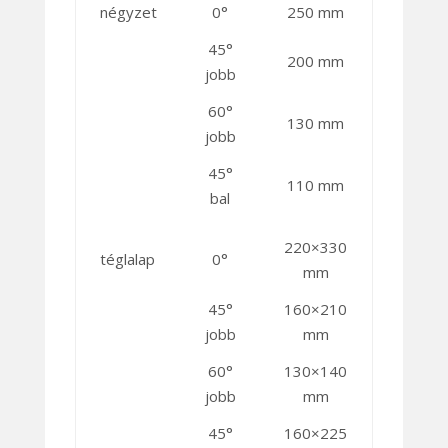
négyzet
0°
250 mm
45°
200 mm
jobb
60°
130 mm
jobb
45°
110 mm
bal
220×330
téglalap
0°
mm
45°
160×210
jobb
mm
60°
130×140
jobb
mm
45°
160×225