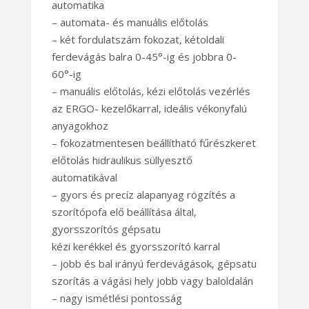
automatika
– automata- és manuális előtolás
– két fordulatszám fokozat, kétoldali
ferdevágás balra 0-45°-ig és jobbra 0-
60°-ig
– manuális előtolás, kézi előtolás vezérlés
az ERGO- kezelőkarral, ideális vékonyfalú
anyagokhoz
– fokozatmentesen beállítható fűrészkeret
előtolás hidraulikus süllyesztő
automatikával
– gyors és precíz alapanyag rögzítés a
szorítópofa elő beállítása által,
gyorsszorítós gépsatu
kézi kerékkel és gyorsszorító karral
– jobb és bal irányú ferdevágások, gépsatu
szorítás a vágási hely jobb vagy baloldalán
– nagy ismétlési pontosság