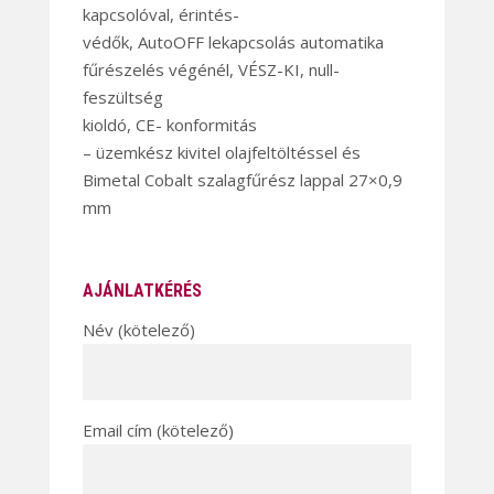
kapcsolóval, érintés-
védők, AutoOFF lekapcsolás automatika
fűrészelés végénél, VÉSZ-KI, null-
feszültség
kioldó, CE- konformitás
– üzemkész kivitel olajfeltöltéssel és
Bimetal Cobalt szalagfűrész lappal 27×0,9
mm
AJÁNLATKÉRÉS
Név (kötelező)
Email cím (kötelező)