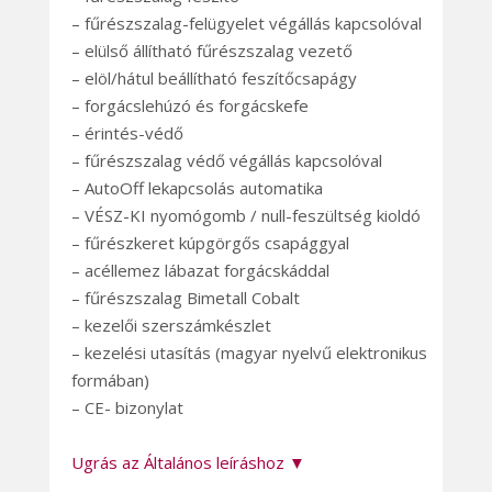
– fűrészszalag-felügyelet végállás kapcsolóval
– elülső állítható fűrészszalag vezető
– elöl/hátul beállítható feszítőcsapágy
– forgácslehúzó és forgácskefe
– érintés-védő
– fűrészszalag védő végállás kapcsolóval
– AutoOff lekapcsolás automatika
– VÉSZ-KI nyomógomb / null-feszültség kioldó
– fűrészkeret kúpgörgős csapággyal
– acéllemez lábazat forgácskáddal
– fűrészszalag Bimetall Cobalt
– kezelői szerszámkészlet
– kezelési utasítás (magyar nyelvű elektronikus
formában)
– CE- bizonylat
Ugrás az Általános leíráshoz ▼