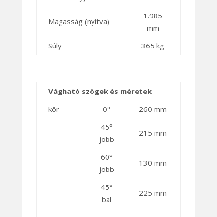
1.985
Magasság (nyitva)
mm
Súly
365 kg
Vágható szögek és méretek
kör
0°
260 mm
45°
215 mm
jobb
60°
130 mm
jobb
45°
225 mm
bal