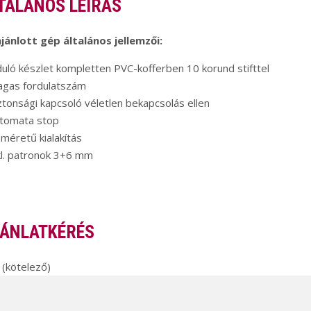
TALÁNOS LEÍRÁS
jánlott gép általános jellemzői:
duló készlet kompletten PVC-kofferben 10 korund stifttel
agas fordulatszám
ztonsági kapcsoló véletlen bekapcsolás ellen
utomata stop
sméretű kialakítás
kl. patronok 3+6 mm
ÁNLATKÉRÉS
(kötelező)