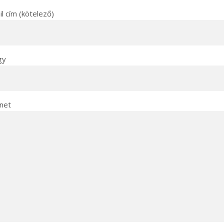
l cím (kötelező)
gy
net