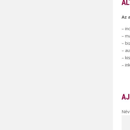
ÁL
Az a
– in
– m
– bi
– a
– ki
– in
AJ
Név 