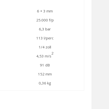
6 + 3 mm
25.000 f/p
6,3 bar
113 l/perc
1/4 zoll
2
4,53 m/s
91 dB
152 mm
0,36 kg