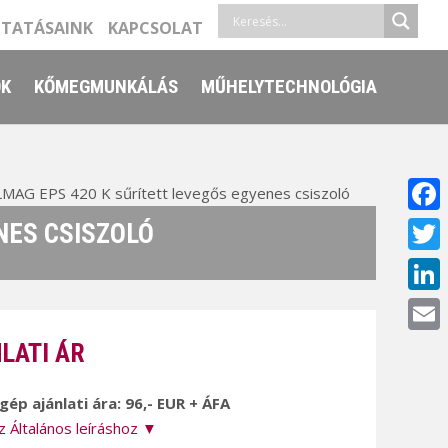
LTATÁSAINK
KAPCSOLAT
ŐK
KŐMEGMUNKÁLÁS
MŰHELYTECHNOLÓGIA
MAG EPS 420 K sűrített levegős egyenes csiszoló
Face
NES CSISZOLÓ
Twitt
Linke
Email
LATI ÁR
 gép ajánlati ára: 96,- EUR + ÁFA
z Általános leíráshoz ▼