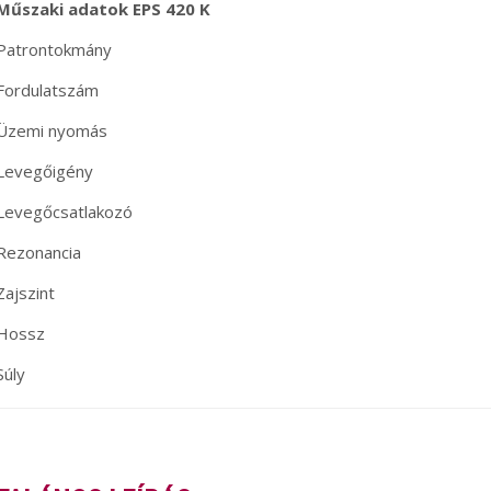
Műszaki adatok EPS 420 K
Patrontokmány
Fordulatszám
Üzemi nyomás
Levegőigény
Levegőcsatlakozó
Rezonancia
Zajszint
Hossz
Súly