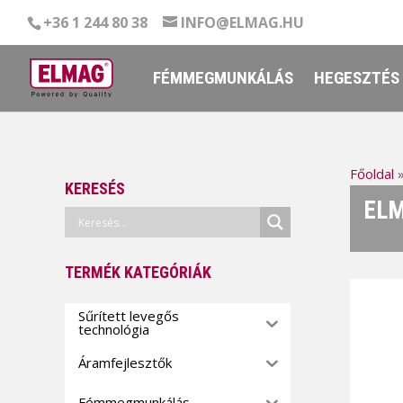
+36 1 244 80 38
INFO@ELMAG.HU
FÉMMEGMUNKÁLÁS
HEGESZTÉS
Főoldal
KERESÉS
ELM
TERMÉK KATEGÓRIÁK
Sűrített levegős
technológia
Áramfejlesztők
Fémmegmunkálás