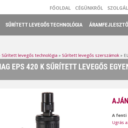
FŐOLDAL
CÉGÜNKRŐL
SZOLGÁ
SŰRÍTETT LEVEGŐS TECHNOLÓGIA
ÁRAMFEJLESZT
»
Sűrített levegős technológia
»
Sűrített levegős szerszámok
»
EL
AG EPS 420 K SŰRÍTETT LEVEGŐS EGYE
AJÁN
A fenti
Ugrás a