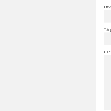
Emai
Tár
Üze