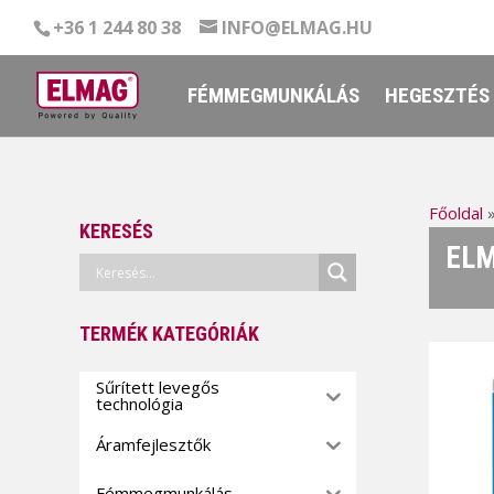
+36 1 244 80 38
INFO@ELMAG.HU
FÉMMEGMUNKÁLÁS
HEGESZTÉS
Főoldal
KERESÉS
ELM
TERMÉK KATEGÓRIÁK
Sűrített levegős
technológia
Áramfejlesztők
Fémmegmunkálás