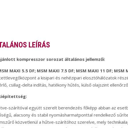
TALÁNOS LEÍRÁS
ajánlott kompresszor sorozat általános jellemzői
:
SM MAXI 5.5 DF;
MSM MAXI 7.5 DF;
MSM MAXI 11 DF;
MSM M
tettlevegőközpont a kisipari és nehézipari elosztóhálózatok részé
rlő, csillag-delta indítás, hatékony hűtés, külső olajszint ellenőr
kiépítettség:
tve-szárítóval együtt szerelt berendezés főképp abban az eset
ségű, alacsony és stabil nyomásharmatponttal rendelkező sűríte
mszűrő közvetlenül a hűtve-szárítóhoz szerelve, mely technikailag