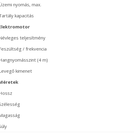
Üzemi nyomás, max.
Tartály kapacitás
Elektromotor
Névleges teljesítmény
Feszültség / frekvencia
Hangnyomásszint (4 m)
Levegő kimenet
Méretek
Hossz
Szélesség
Magasság
Súly