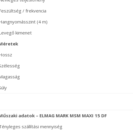
Feszültség / frekvencia
Hangnyomásszint (4 m)
Levegő kimenet
Méretek
Hossz
Szélesség
Magasság
Súly
Műszaki adatok – ELMAG MARK MSM MAXI 15 DF
Tényleges szállítási mennyiség