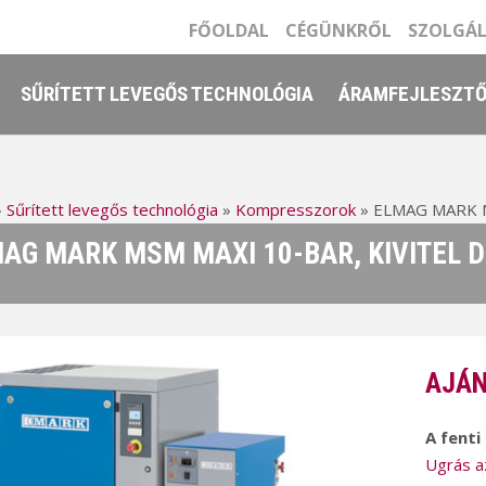
FŐOLDAL
CÉGÜNKRŐL
SZOLGÁ
SŰRÍTETT LEVEGŐS TECHNOLÓGIA
ÁRAMFEJLESZT
»
Sűrített levegős technológia
»
Kompresszorok
»
ELMAG MARK MSM
AG MARK MSM MAXI 10-BAR, KIVITEL DF
AJÁN
A fenti
Ugrás a