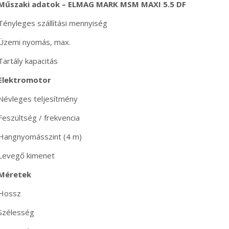
Műszaki adatok – ELMAG MARK MSM MAXI 5.5 DF
Tényleges szállítási mennyiség
Üzemi nyomás, max.
Tartály kapacitás
Elektromotor
Névleges teljesítmény
Feszültség / frekvencia
Hangnyomásszint (4 m)
Levegő kimenet
Méretek
Hossz
Szélesség