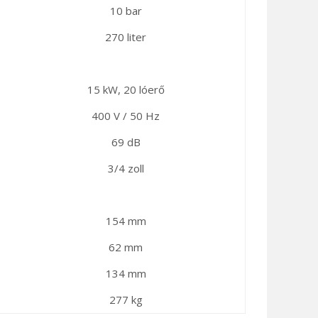
10 bar
270 liter
15 kW, 20 lóerő
400 V / 50 Hz
69 dB
3/4 zoll
154 mm
62 mm
134 mm
277 kg