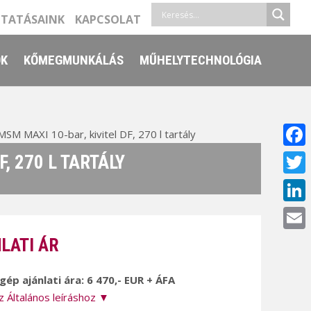
LTATÁSAINK
KAPCSOLAT
ŐK
KŐMEGMUNKÁLÁS
MŰHELYTECHNOLÓGIA
 MAXI 10-bar, kivitel DF, 270 l tartály
Face
, 270 L TARTÁLY
Twitt
Linke
Email
LATI ÁR
 gép ajánlati ára: 6 470,- EUR + ÁFA
z Általános leíráshoz ▼