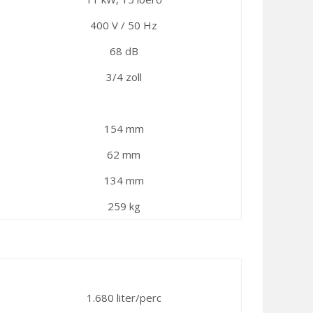
400 V / 50 Hz
68 dB
3/4 zoll
154 mm
62 mm
134 mm
259 kg
1.680 liter/perc