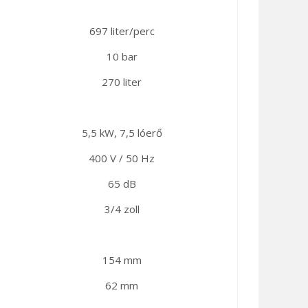
697 liter/perc
10 bar
270 liter
5,5 kW, 7,5 lóerő
400 V / 50 Hz
65 dB
3/4 zoll
154 mm
62 mm