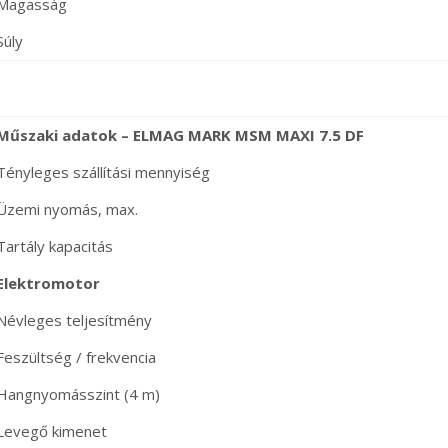
Magasság
Súly
Műszaki adatok – ELMAG MARK MSM MAXI 7.5 DF
Tényleges szállítási mennyiség
Üzemi nyomás, max.
Tartály kapacitás
Elektromotor
Névleges teljesítmény
Feszültség / frekvencia
Hangnyomásszint (4 m)
Levegő kimenet