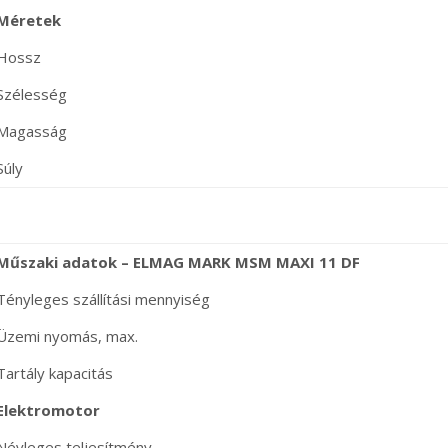
Méretek
Hossz
Szélesség
Magasság
Súly
Műszaki adatok – ELMAG MARK MSM MAXI 11 DF
Tényleges szállítási mennyiség
Üzemi nyomás, max.
Tartály kapacitás
Elektromotor
Névleges teljesítmény