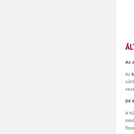
ÁL
Az 
Az
M
sűrí
vezé
DF 
A hű
minő
fino