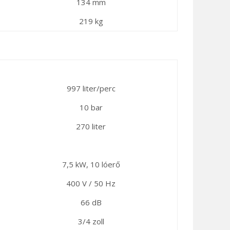
134 mm
219 kg
997 liter/perc
10 bar
270 liter
7,5 kW, 10 lóerő
400 V / 50 Hz
66 dB
3/4 zoll