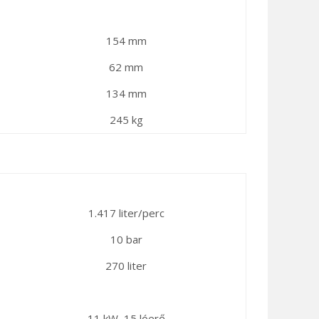
154 mm
62 mm
134 mm
245 kg
1.417 liter/perc
10 bar
270 liter
11 kW, 15 lóerő