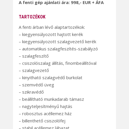
A fenti gép ajánlati ára: 998,- EUR + ÁFA
TARTOZÉKOK
A fenti árban lévő alaptartozékok:
– kiegyensúlyozott hajtott kerék
– kiegyensúlyozott szalagvezető kerék
– automatikus szalagfeszítés-szabályzó
– szalagfeszítő
– csiszolószalag állítás, finombeállítóval
– szalagvezető
– kinyitható szalagvédő burkolat
– szemvédő üveg
– szikravédő
– beállítható munkadarab támasz
– nagyteljesítményű hajtás
– robosztus acéllemez ház
– billenthető csiszolófej
– stabil acéllemez lábazat