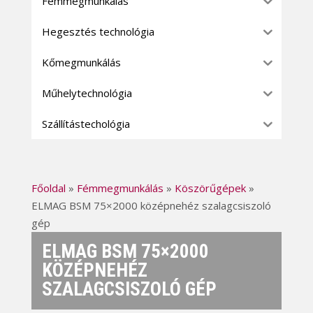
Fémmegmunkálás
Hegesztés technológia
Kőmegmunkálás
Műhelytechnológia
Szállítástechológia
Főoldal
»
Fémmegmunkálás
»
Köszörűgépek
»
ELMAG BSM 75×2000 középnehéz szalagcsiszoló
gép
ELMAG BSM 75×2000
KÖZÉPNEHÉZ
SZALAGCSISZOLÓ GÉP