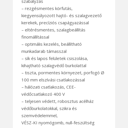
szabályzás
– rezgésmentes körfutás,
kiegyensúlyozott hajtó- és szalagvezető
kerekek, precíziós csapágyazással
– eltérésmentes, szalagbeállítás
finomállítással
– optimális kezelés, beállítható
munkadarab támasszal
– sík és lapos felületek csiszolása,
kihajtható szalagvédő burkolattal
– tiszta, pormentes környezet, porfogó Ø
100 mm elszívási csatlakozással
– hálózati csatlakozás, CEE-
védőcsatlakozó 400 V
– teljesen védett, robosztus acélház
védőburkolatokkal, szikra és
szemvédelemmel,
VÉSZ-KI nyomógomb, null-feszültség