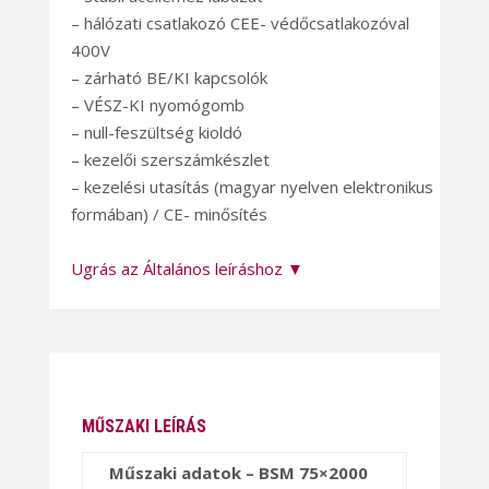
– hálózati csatlakozó CEE- védőcsatlakozóval
400V
– zárható BE/KI kapcsolók
– VÉSZ-KI nyomógomb
– null-feszültség kioldó
– kezelői szerszámkészlet
– kezelési utasítás (magyar nyelven elektronikus
formában) / CE- minősítés
Ugrás az Általános leíráshoz ▼
MŰSZAKI LEÍRÁS
Műszaki adatok – BSM 75×2000