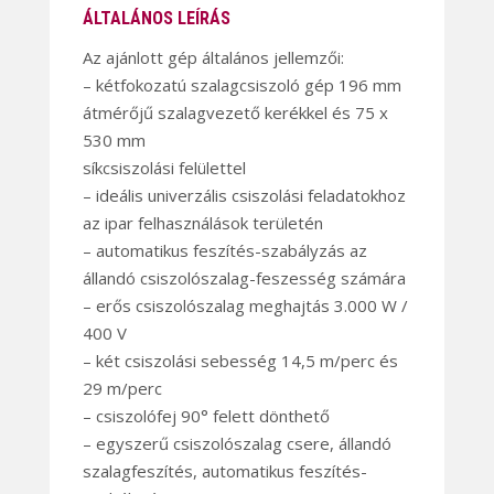
ÁLTALÁNOS LEÍRÁS
Az ajánlott gép általános jellemzői:
– kétfokozatú szalagcsiszoló gép 196 mm
átmérőjű szalagvezető kerékkel és 75 x
530 mm
síkcsiszolási felülettel
– ideális univerzális csiszolási feladatokhoz
az ipar felhasználások területén
– automatikus feszítés-szabályzás az
állandó csiszolószalag-feszesség számára
– erős csiszolószalag meghajtás 3.000 W /
400 V
– két csiszolási sebesség 14,5 m/perc és
29 m/perc
– csiszolófej 90° felett dönthető
– egyszerű csiszolószalag csere, állandó
szalagfeszítés, automatikus feszítés-