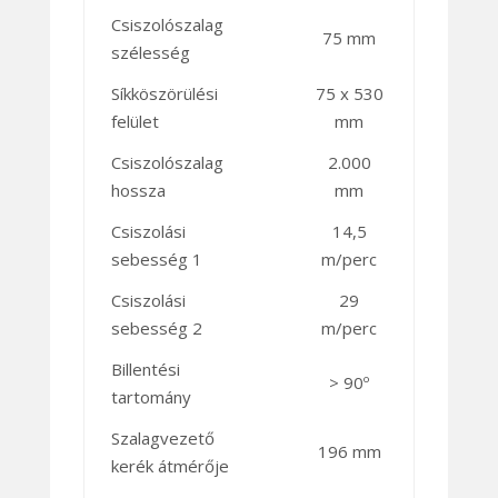
Csiszolószalag
75 mm
szélesség
Síkköszörülési
75 x 530
felület
mm
Csiszolószalag
2.000
hossza
mm
Csiszolási
14,5
sebesség 1
m/perc
Csiszolási
29
sebesség 2
m/perc
Billentési
> 90º
tartomány
Szalagvezető
196 mm
kerék átmérője