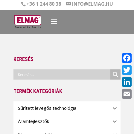
+36 1 244 80 38
INFO@ELMAG.HU
KERESÉS
Face
Twitt
TERMÉK KATEGÓRIÁK
Linke
Email
Sűrített levegős technológia
Áramfejlesztők