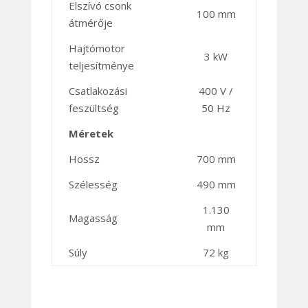
Elszívó csonk
100 mm
átmérője
Hajtómotor
3 kW
teljesítménye
Csatlakozási
400 V /
feszültség
50 Hz
Méretek
Hossz
700 mm
Szélesség
490 mm
1.130
Magasság
mm
Súly
72 kg