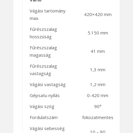
Vágási tartomány
420×420 mm
max.
Fűrészszalag
5.150 mm
hosszúság
Fűrészszalag
41 mm
magasság
Fűrészszalag
1,3 mm
vastagság
Vágási vastagság
1,2 mm
Gépsatu nyílás
0-420 mm
Vágási szög
90°
Fordulatszám
fokozatmentes
Vágási sebesség
10 – 80