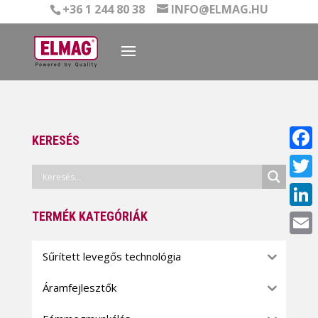
+36 1 244 80 38
INFO@ELMAG.HU
KERESÉS
Face
Twitt
TERMÉK KATEGÓRIÁK
Linke
Email
Sűrített levegős technológia
Áramfejlesztők