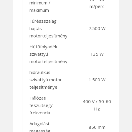
minimum /
m/perc
maximum
Fűrészszalag
hajtás
7.500 W
motorteljesítmény
Hűtőfolyadék
szivattyú
135 W
motorteljesítmény
hidraulikus
szivattyú motor
1.500 W
teljesítménye
Hálózati
400 V / 50-60
feszültség/-
Hz
frekvencia
Adagolási
850 mm
magasság