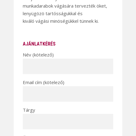
munkadarabok vágására tervezték öket,
lenyügözö tartósságukkal és
kiváló vágási minöségükkel tünnek ki.
AJÁNLATKÉRÉS
Név (kötelező)
Email cím (kötelező)
Tárgy