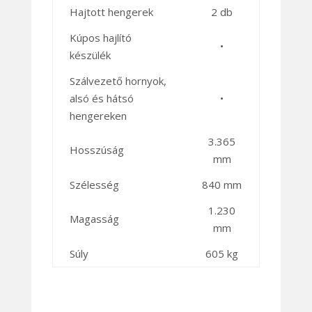
Hajtott hengerek
2 db
Kúpos hajlító
•
készülék
Szálvezető hornyok,
alsó és hátsó
•
hengereken
3.365
Hosszúság
mm
Szélesség
840 mm
1.230
Magasság
mm
Súly
605 kg