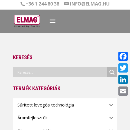
+36 1 244 80 38
INFO@ELMAG.HU
KERESÉS
Face
Twitt
TERMÉK KATEGÓRIÁK
Linke
Email
Sűrített levegős technológia
Áramfejlesztők