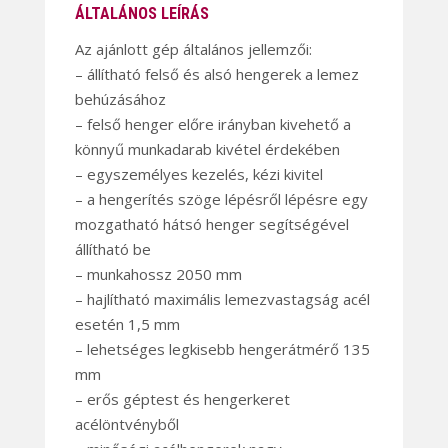
ÁLTALÁNOS LEÍRÁS
Az ajánlott gép általános jellemzői:
– állítható felső és alsó hengerek a lemez
behúzásához
– felső henger előre irányban kivehető a
könnyű munkadarab kivétel érdekében
– egyszemélyes kezelés, kézi kivitel
– a hengerítés szöge lépésről lépésre egy
mozgatható hátsó henger segítségével
állítható be
– munkahossz 2050 mm
– hajlítható maximális lemezvastagság acél
esetén 1,5 mm
– lehetséges legkisebb hengerátmérő 135
mm
– erős géptest és hengerkeret
acélöntvényből