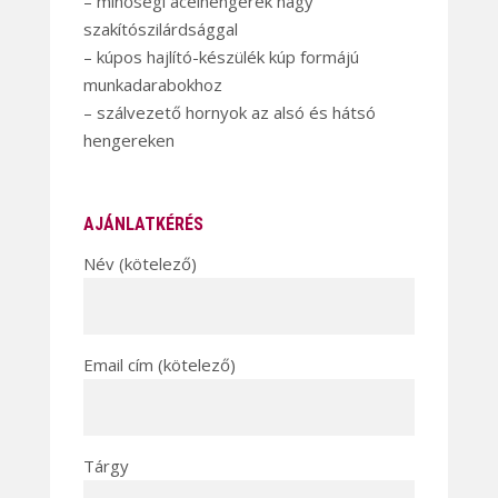
– minőségi acélhengerek nagy
szakítószilárdsággal
– kúpos hajlító-készülék kúp formájú
munkadarabokhoz
– szálvezető hornyok az alsó és hátsó
hengereken
AJÁNLATKÉRÉS
Név (kötelező)
Email cím (kötelező)
Tárgy