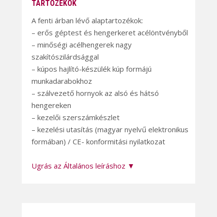
TARTOZÉKOK
A fenti árban lévő alaptartozékok:
– erős géptest és hengerkeret acélöntvényből
– minőségi acélhengerek nagy
szakítószilárdsággal
– kúpos hajlító-készülék kúp formájú
munkadarabokhoz
– szálvezető hornyok az alsó és hátsó
hengereken
– kezelői szerszámkészlet
– kezelési utasítás (magyar nyelvű elektronikus
formában) / CE- konformitási nyilatkozat
Ugrás az Általános leíráshoz ▼