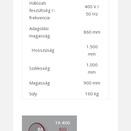
Hálózati
400 V /
feszültség /-
50 Hz
frekvencia
Adagolási
860 mm
magasság
1.500
Hosszúság
mm
1.000
Szélesség
mm
Magasság
900 mm
Súly
160 kg