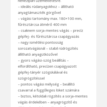
nehézipari üzemeltetésre.
– ideális rúdanyagokhoz – állítható
anyagtámaszték görgővel
– vágási tartomány max. 180×100 mm,
fűrésztárcsa átmérő 400 mm
– csaknem sorja-mentes vágás – precíz
gépfej- és fűrésztárcsa csapágyazás
– nagy ismétlési pontosság
sorozatvágásnál – stabil rúdrögzítés
állítható anyagütközővel
– gyors vágási-szög beállítás –
elfordítható, precízen csapágyazott
gépfej-tányér szögskálával és
szögrögzítéssel
– pontos vágási mélység – beállító
csavarral a függőleges löket számára
– biztos, kétoldali rögzítés a sorja-mentes
vágás érdekében – anyagrögzítő és