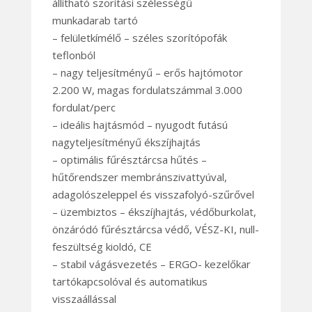
állítható szorítási szélességű
munkadarab tartó
– felületkímélő – széles szorítópofák
teflonból
– nagy teljesítményű – erős hajtómotor
2.200 W, magas fordulatszámmal 3.000
fordulat/perc
– ideális hajtásmód – nyugodt futású
nagyteljesítményű ékszíjhajtás
– optimális fűrésztárcsa hűtés –
hűtőrendszer membránszivattyúval,
adagolószeleppel és visszafolyó-szűrővel
– üzembiztos – ékszíjhajtás, védőburkolat,
önzáródó fűrésztárcsa védő, VÉSZ-KI, null-
feszültség kioldó, CE
– stabil vágásvezetés – ERGO- kezelőkar
tartókapcsolóval és automatikus
visszaállással