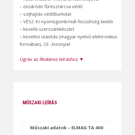
– önzáródó fűrésztárcsa védő
– szíjhajtás védőburkolat
– VÉSZ-KI nyomógomb/null-feszültség kioldó
– kezelői szerszámkészlet
– kezelési utasítás (magyar nyelvű elektronikus
formában), CE- bizonylat
Ugrás az Általános leíráshoz ▼
MŰSZAKI LEÍRÁS
Műszaki adatok – ELMAG TA 400