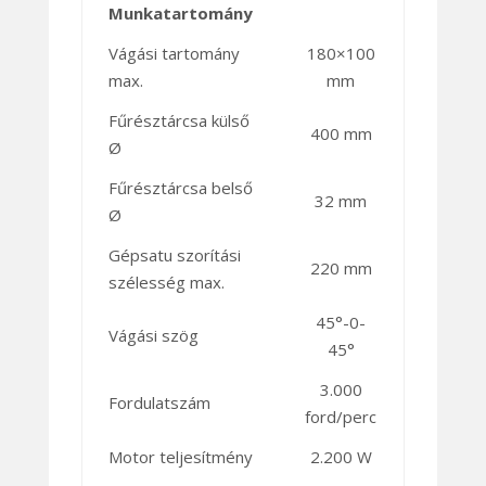
Munkatartomány
Vágási tartomány
180×100
max.
mm
Fűrésztárcsa külső
400 mm
Ø
Fűrésztárcsa belső
32 mm
Ø
Gépsatu szorítási
220 mm
szélesség max.
45°-0-
Vágási szög
45°
3.000
Fordulatszám
ford/perc
Motor teljesítmény
2.200 W