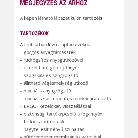
MEGJEGYZÉS AZ ÁRHOZ
A képen látható lábazat külön tartozék!
TARTOZÉKOK
A fenti árban lévő alaptartozékok:
– görgős anyagtámaszték
– rúdrögzítés anyagütközővel
– elfordítható gépfej-tányér
– szögskála és szögrögzítő
– állítható vágásmélység ütköző
– manuális anyagrögzítő
– manuális sorja-mentes munkadarab tartó
– ERGO- kezelőkar, visszaállással
– biztonsági tartókapcsoló a fogantyún
– teflon szorítópofák
– nagyteljesítményű szíjhajtás
– hűtőrendszer membrán szivattyúval