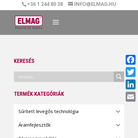
+36 1 244 80 38
INFO@ELMAG.HU
KERESÉS
Face
Twitt
TERMÉK KATEGÓRIÁK
Linke
Email
Sűrített levegős technológia
Áramfejlesztők