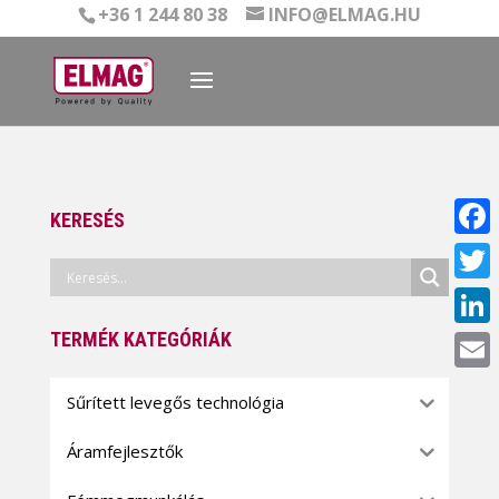
+36 1 244 80 38
INFO@ELMAG.HU
KERESÉS
Face
Twitt
TERMÉK KATEGÓRIÁK
Linke
Email
Sűrített levegős technológia
Áramfejlesztők