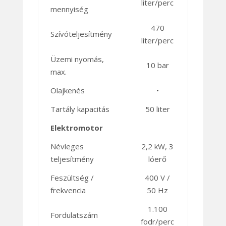
liter/perc
mennyiség
470
Szívóteljesítmény
liter/perc
Üzemi nyomás,
10 bar
max.
Olajkenés
•
Tartály kapacitás
50 liter
Elektromotor
Névleges
2,2 kW, 3
teljesítmény
lóerő
Feszültség /
400 V /
frekvencia
50 Hz
1.100
Fordulatszám
fodr/perc