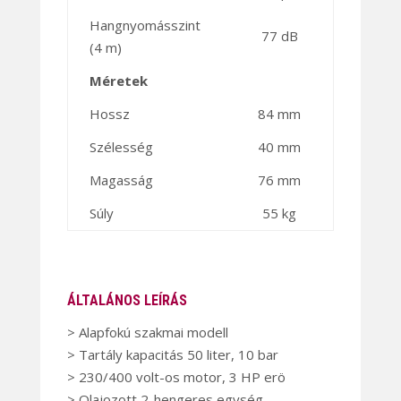
Hangnyomásszint
77 dB
(4 m)
Méretek
Hossz
84 mm
Szélesség
40 mm
Magasság
76 mm
Súly
55 kg
ÁLTALÁNOS LEÍRÁS
> Alapfokú szakmai modell
> Tartály kapacitás 50 liter, 10 bar
> 230/400 volt-os motor, 3 HP erö
> Olajozott 2-hengeres egység