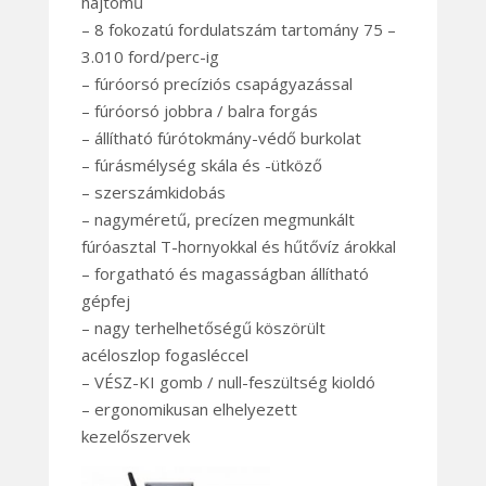
hajtómű
– 8 fokozatú fordulatszám tartomány 75 –
3.010 ford/perc-ig
– fúróorsó precíziós csapágyazással
– fúróorsó jobbra / balra forgás
– állítható fúrótokmány-védő burkolat
– fúrásmélység skála és -ütköző
– szerszámkidobás
– nagyméretű, precízen megmunkált
fúróasztal T-hornyokkal és hűtővíz árokkal
– forgatható és magasságban állítható
gépfej
– nagy terhelhetőségű köszörült
acéloszlop fogasléccel
– VÉSZ-KI gomb / null-feszültség kioldó
– ergonomikusan elhelyezett
kezelőszervek