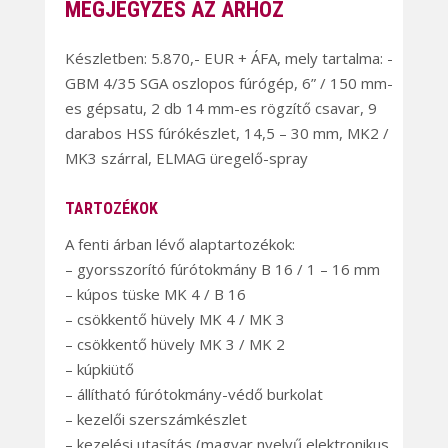
MEGJEGYZÉS AZ ÁRHOZ
Készletben: 5.870,- EUR + ÁFA, mely tartalma: -
GBM 4/35 SGA oszlopos fúrógép, 6” / 150 mm-
es gépsatu, 2 db 14 mm-es rögzítő csavar, 9
darabos HSS fúrókészlet, 14,5 – 30 mm, MK2 /
MK3 szárral, ELMAG üregelő-spray
TARTOZÉKOK
A fenti árban lévő alaptartozékok:
– gyorsszorító fúrótokmány B 16 / 1 – 16 mm
– kúpos tüske MK 4 / B 16
– csökkentő hüvely MK 4 / MK 3
– csökkentő hüvely MK 3 / MK 2
– kúpkiütő
– állítható fúrótokmány-védő burkolat
– kezelői szerszámkészlet
– kezelési utasítás (magyar nyelvű elektronikus