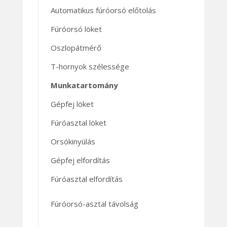
Automatikus fúróorsó előtolás
Fúróorsó löket
Oszlopátmérő
T-hornyok szélessége
Munkatartomány
Gépfej löket
Fúróasztal löket
Orsókinyúlás
Gépfej elfordítás
Fúróasztal elfordítás
Fúróorsó-asztal távolság