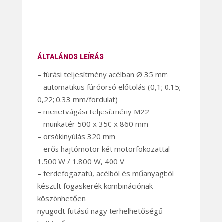
ÁLTALÁNOS LEÍRÁS
– fúrási teljesítmény acélban Ø 35 mm
– automatikus fúróorsó előtolás (0,1; 0.15;
0,22; 0.33 mm/fordulat)
– menetvágási teljesítmény M22
– munkatér 500 x 350 x 860 mm
– orsókinyúlás 320 mm
– erős hajtómotor két motorfokozattal
1.500 W / 1.800 W, 400 V
– ferdefogazatú, acélból és műanyagból
készült fogaskerék kombinációnak
köszönhetően
nyugodt futású nagy terhelhetőségű