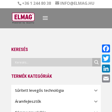
+36 1 244 80 38
INFO@ELMAG.HU
KERESÉS
Face
Twitt
TERMÉK KATEGÓRIÁK
Linke
Email
Sűrített levegős technológia
Áramfejlesztők