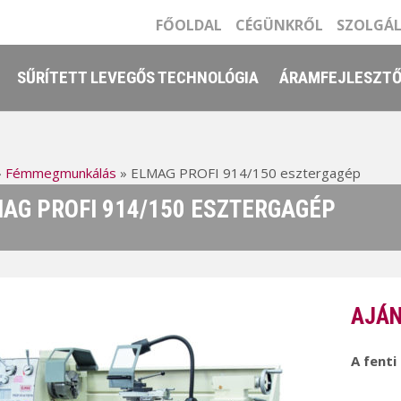
FŐOLDAL
CÉGÜNKRŐL
SZOLGÁ
SŰRÍTETT LEVEGŐS TECHNOLÓGIA
ÁRAMFEJLESZT
»
Fémmegmunkálás
»
ELMAG PROFI 914/150 esztergagép
AG PROFI 914/150 ESZTERGAGÉP
AJÁN
A fenti