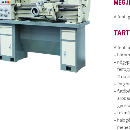
MEGJ
A fenti 
TART
A fenti 
– háro
– négyp
– felfo
– 2 db á
– forgó
– futób
– állóbá
– gyors
– tokmá
– halog
– menet