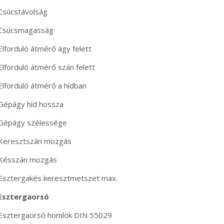
Csúcstávolság
Csúcsmagasság
Elforduló átmérő ágy felett
Elforduló átmérő szán felett
Elforduló átmérő a hídban
Gépágy híd hossza
Gépágy szélessége
Keresztszán mozgás
Késszán mozgás
Esztergakés keresztmetszet max.
Esztergaorsó
Esztergaorsó homlok DIN 55029