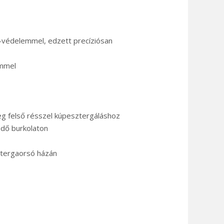
s-védelemmel, edzett precíziósan
emmel
g felső résszel kúpesztergáláshoz
édő burkolaton
ztergaorsó házán