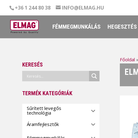
+36 1 244 80 38
INFO@ELMAG.HU
FÉMMEGMUNKÁLÁS
HEGESZTÉS
Főoldal
KERESÉS
ELM
TERMÉK KATEGÓRIÁK
Sűrített levegős
technológia
Áramfejlesztők
Fémmegmunkálás