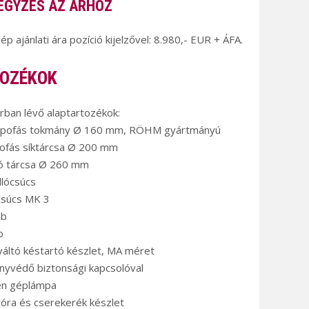
EGYZÉS AZ ÁRHOZ
gép ajánlati ára pozíció kijelzővel: 8.980,- EUR + ÁFA.
OZÉKOK
árban lévő alaptartozékok:
mpofás tokmány Ø 160 mm, RÖHM gyártmányú
ofás síktárcsa Ø 200 mm
gó tárcsa Ø 260 mm
llócsúcs
csúcs MK 3
áb
b
váltó késtartó készlet, MA méret
nyvédő biztonsági kapcsolóval
én géplámpa
óra és cserekerék készlet