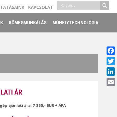
LTATÁSAINK
KAPCSOLAT
ŐK
KŐMEGMUNKÁLÁS
MŰHELYTECHNOLÓGIA
Face
Twitt
Linke
Email
LATI ÁR
 gép ajánlati ára: 7 855,- EUR + ÁFA