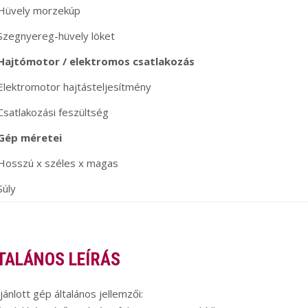
Hüvely morzekúp
Szegnyereg-hüvely löket
Hajtómotor / elektromos csatlakozás
Elektromotor hajtásteljesítmény
Csatlakozási feszültség
Gép méretei
Hosszú x széles x magas
Súly
TALÁNOS LEÍRÁS
jánlott gép általános jellemzői: