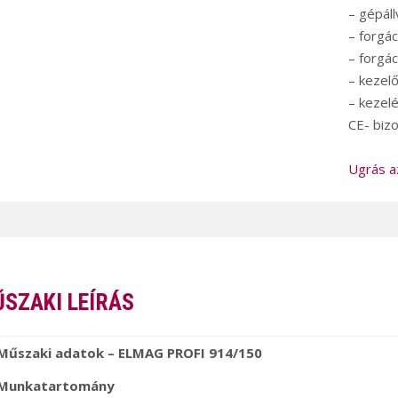
– gépál
– forgác
– forgá
– kezel
– kezelé
CE- bizo
Ugrás a
SZAKI LEÍRÁS
Műszaki adatok – ELMAG PROFI 914/150
Munkatartomány