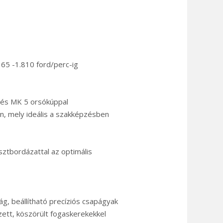
65 -1.810 ford/perc-ig
és MK 5 orsókúppal
en, mely ideális a szakképzésben
sztbordázattal az optimális
g, beállítható precíziós csapágyak
zett, köszörült fogaskerekekkel