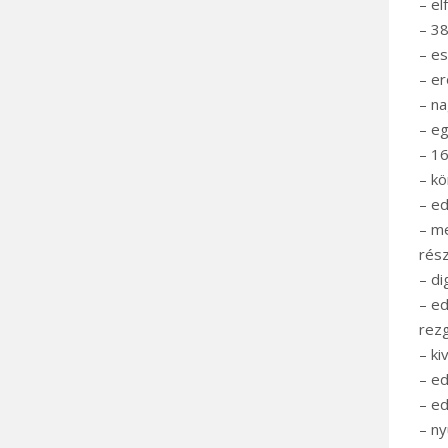
– el
– 3
– es
– er
– na
– eg
– 16
– kö
– e
– me
rés
– di
– ed
rezg
– k
– ed
– ed
– ny