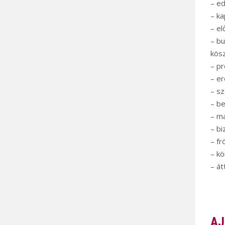
– ed
– ka
– el
– bu
kösz
– p
– er
– sz
– be
– ma
– bi
– fr
– kö
– át
AJ