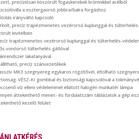
zett, precíziósan köszörült fogaskerekek krómnikkel acélból
pcsolóvilla a esztergaorsó jobbra/balra forgáshoz
őtolás irányváltó kapcsoló
rkolt, precíz trapézmenetes vezérorsó kuplunggal és túlterhelé
örült kivitelben
recíz trapézmenetes vezérorsó kuplunggal és túlterhelés-védel
ős vonóorsó túlterhelés gátlóval
ánrendszer lakatanyával
állítható, precíz szánvezetékek
sszív MK3 szegnyereg egykaros rögzítővel, eltolható szegnyere
ztonság: VÉSZ-KI gombbal és biztonsági kapcsolóval a tokmányv
öccsenő víz elleni védelemmel ellátott halogén munkatér lámpa
nnyen áttekinthető menet- és fordulatszám táblázatok a gép es
tekinthető kezelő felület
ÁNLATKÉRÉS