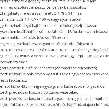
forduló átmérő a gépágy felett 300 mm, a hídban 430 mm
8 mm-es orsófurat a hosszú tengelyek befogásához
ztergálható méret a szán felett Ø 178 x 914 mm
ős hajtómotor 1,1 kW / 400 V, nagy nyomatékkal
gy terhelhetőségű hajtás-rendszer minőségi szíjhajtással
yszerűen beállítható orsófordulatszám, 18 fordulatszám fokozat 
 automatikus előtolás fokozat, 56 menet
nnyen kapcsolható esztergaorsó- és előtolás fokozatok
dzett, merev esztergaorsó CAMLOCK D1 – 4 tokmánybefogással 
gfelelő biztosítás a vezér- és vonóorsó egyidejű kapcsolása ell
ztvevők számára
gitális pozíció kijelző berendezés (opcionálisan rendelhető)
zett, köszörült, öntvényből készült széles ágyvezeték erős kere
éscsillapításhoz
ivehető híd Ø 430 mm-ig nagyságú munkadarabok elforgásához
zett, precíziósan köszörült prizmás vezetékek
zett, precíziósan köszörült esztergaorsó, nagy körfutás pontossá
ugodt futású esztergaorsó- és előtolás hajtómű, olajban futó ed