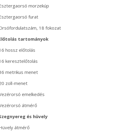
Esztergaorsó morzekúp
Esztergaorsó furat
Orsófordulatszám, 18 fokozat
Előtolás tartományok
16 hossz előtolás
16 keresztelőtolás
36 metrikus menet
20 zoll-menet
Vezérorsó emelkedés
Vezérorsó átmérő
Szegnyereg és hüvely
Hüvely átmérő