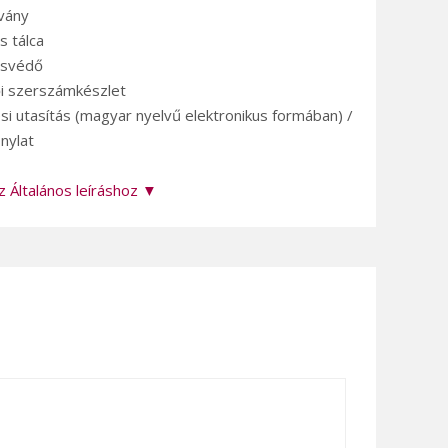
lvány
s tálca
csvédő
ői szerszámkészlet
si utasítás (magyar nyelvű elektronikus formában) /
nylat
z Általános leíráshoz ▼