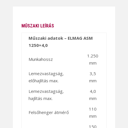
MŰSZAKI LEÍRÁS
Műszaki adatok – ELMAG ASM
1250×4,0
1.250
Munkahossz
mm
Lemezvastagság,
3,5
előhajlítás max.
mm
Lemezvastagság,
4,0
hajlítás max.
mm
110
Felsőhenger átmérő
mm
150