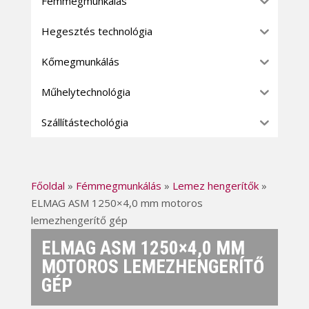
Fémmegmunkálás
Hegesztés technológia
Kőmegmunkálás
Műhelytechnológia
Szállítástechológia
Főoldal
»
Fémmegmunkálás
»
Lemez hengerítők
»
ELMAG ASM 1250×4,0 mm motoros
lemezhengerítő gép
ELMAG ASM 1250×4,0 MM
MOTOROS LEMEZHENGERÍTŐ
GÉP