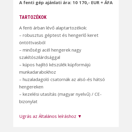
A fenti gép ajánlati ára: 10 170,- EUR + ÁFA
TARTOZÉKOK
A fenti árban lévő alaptartozékok:
– robusztus géptest és hengerlő keret
öntöttvasból
– minőségi acél hengerek nagy
szakítószilárdsággal
– kúpos hajlító készülék kúpformájú
munkadarabokhoz
– huzaladagoló csatornák az alsó-és hátsó
hengereken
– kezelési utasítás (magyar nyelvű) / CE-
bizonylat
Ugrás az Általános leíráshoz ▼