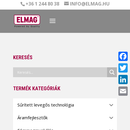
+36 1 244 80 38
INFO@ELMAG.HU
KERESÉS
Face
Twitt
TERMÉK KATEGÓRIÁK
Linke
Email
Sűrített levegős technológia
Áramfejlesztők