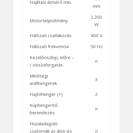
Hajlítási átmérő min.
mm
2.200
Motorteljesítmény
W
Hálózati csatlakozás
400 V
Hálózati frekvencia
50 Hz
Kezelőoszlop, előre –
n
/ visszaforgatás
Minőségi
3
acélhengerek
Hajtóhenger (+)
2
Kúphengerítő
n
berendezés
Huzaladagoló
csatornák az alsó-és
n