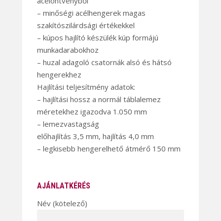
acélöntvényből
– minőségi acélhengerek magas
szakítószilárdsági értékekkel
– kúpos hajlító készülék kúp formájú
munkadarabokhoz
– huzal adagoló csatornák alsó és hátsó
hengerekhez
Hajlítási teljesítmény adatok:
– hajlítási hossz a normál táblalemez
méretekhez igazodva 1.050 mm
– lemezvastagság
előhajlítás 3,5 mm, hajlítás 4,0 mm
– legkisebb hengerelhető átmérő 150 mm
AJÁNLATKÉRÉS
Név (kötelező)