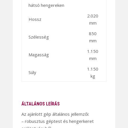
hátsó hengereken
2.020
Hossz
mm
850
Szélesség
mm
1.150
Magasság
mm
1.150
Súly
kg
ÁLTALÁNOS LEÍRÁS
Az ajánlott gép általános jellemzői:
– robusztus géptest és hengerkeret