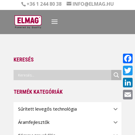
+36 1 244 80 38
INFO@ELMAG.HU
KERESÉS
Face
Twitt
TERMÉK KATEGÓRIÁK
Linke
Email
Sűrített levegős technológia
Áramfejlesztők