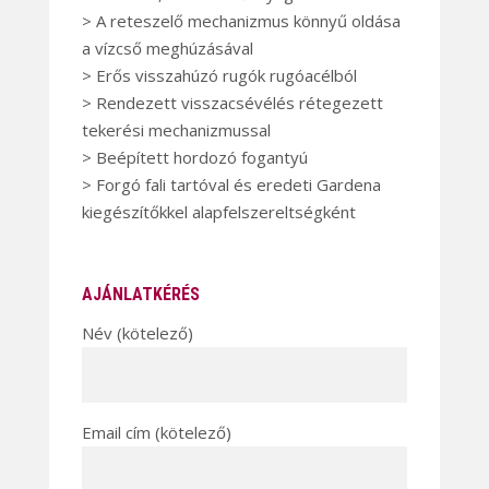
> A reteszelő mechanizmus könnyű oldása
a vízcső meghúzásával
> Erős visszahúzó rugók rugóacélból
> Rendezett visszacsévélés rétegezett
tekerési mechanizmussal
> Beépített hordozó fogantyú
> Forgó fali tartóval és eredeti Gardena
kiegészítőkkel alapfelszereltségként
AJÁNLATKÉRÉS
Név (kötelező)
Email cím (kötelező)