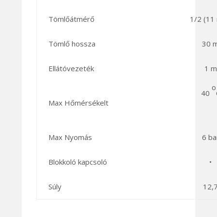
Tömlőátmérő
1/2 (11
Tömlő hossza
30 
Ellátóvezeték
1 m
o
40
Max Hőmérsékelt
Max Nyomás
6 ba
Blokkoló kapcsoló
•
Súly
12,