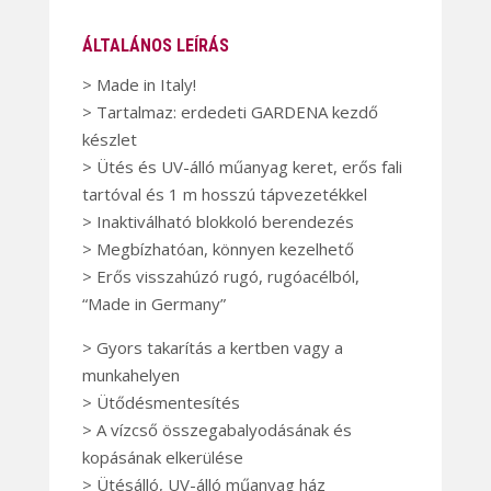
ÁLTALÁNOS LEÍRÁS
> Made in Italy!
> Tartalmaz: erdedeti GARDENA kezdő
készlet
> Ütés és UV-álló műanyag keret, erős fali
tartóval és 1 m hosszú tápvezetékkel
> Inaktiválható blokkoló berendezés
> Megbízhatóan, könnyen kezelhető
> Erős visszahúzó rugó, rugóacélból,
“Made in Germany”
> Gyors takarítás a kertben vagy a
munkahelyen
> Ütődésmentesítés
> A vízcső összegabalyodásának és
kopásának elkerülése
> Ütésálló, UV-álló műanyag ház