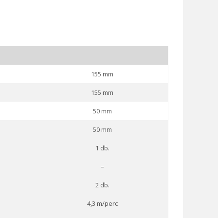
155 mm
155 mm
50 mm
50 mm
1 db.
–
2 db.
4,3 m/perc