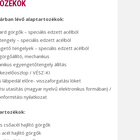
OZÉKOK
 árban lévő alaptartozékok:
ard görgők – speciális edzett acélból
tengely – speciális edzett acélból
gető tengelyek – speciális edzett acélból
 görgőállító, mechanikus
nikus egyengetőtengely állítás
 kezelőoszlop / VÉSZ-KI
s lábpedál előre- visszaforgatási löket
ési utasítás (magyar nyelvű elektronikus formában) /
onformitási nyilatkozat
tartozékok:
s csőacél hajlító görgők
 acél hajlító görgők