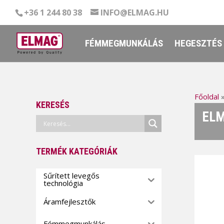
+36 1 244 80 38
INFO@ELMAG.HU
FÉMMEGMUNKÁLÁS
HEGESZTÉS
Főoldal
KERESÉS
ELM
TERMÉK KATEGÓRIÁK
Sűrített levegős
technológia
Áramfejlesztők
Fémmegmunkálás