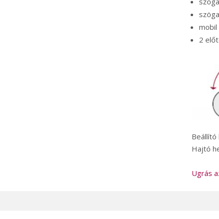
szöga
szöga
mobil
2 elő
Beállít
Hajtó h
Ugrás a