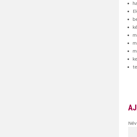
h
El
be
k
m
m
m
ke
te
AJ
Név 