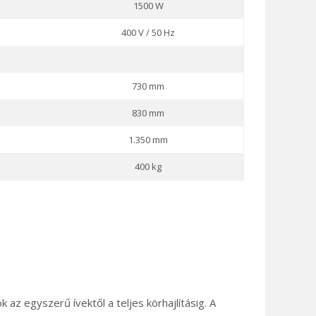
1500 W
400 V / 50 Hz
730 mm
830 mm
1.350 mm
400 kg
az egyszerű ívektől a teljes körhajlításig. A