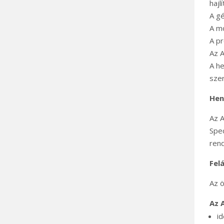
hajl
A gé
A mo
A pr
Az A
A he
szer
Hen
Az A
Spec
rend
Felá
Az ö
Az A
id