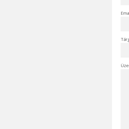
Emai
Tár
Üze