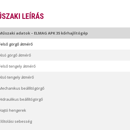
SZAKI LEÍRÁS
Műszaki adatok – ELMAG APK 35 kőrhajlítógép
Felső görgő átmérő
Alsó görgő átmérő
Felső tengely átmérő
Alsó tengely átmérő
Mechanikus beállítógörgő
Hidraulikus beállítógörgő
Hajtó hengerek
Előtolási sebesség