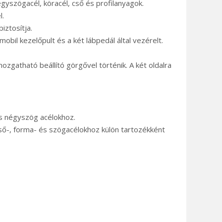
gyszögacél, köracél, cső és profilanyagok.
l.
iztosítja.
mobil kezelőpult és a két lábpedál által vezérelt.
ozgatható beállító görgővel történik. A két oldalra
és négyszög acélokhoz.
cső-, forma- és szögacélokhoz külön tartozékként