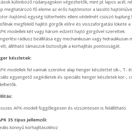
ítások különböző rúdanyagokon végezhetők, mint pl. lapos acél, né
p meghatározó fő eleme az erős hajtómotor a lassító hajtóműve
tor-hajtómű egység túlterhelés elleni védelmét csúszó kuplung b
ofilnak megfelelő hajlító görgők előre és visszaforgatási lökete a 
PK modellek két vagy három edzett hajtó görgővel szereltek.
ngerlési rádiusz beállítása egy mechanikusan vagy hidraulikusan m
elt, állítható támaszok biztosítják a körhajlítás pontosságát.
ger készletek:
PK modellek fel vannak szerelve alap henger készlettel sík-, T- 
iális egyengető segédletek és speciális henger készletek kör-, 
elhetők.
llítás:
sszes APK-modell függőlegesen és vízszintesen is felállítható.
PK 35 típus jellemzői:
eális könnyű körhajlításokhoz