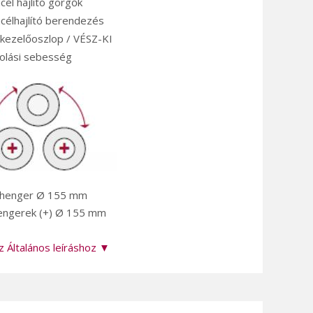
cél hajlító görgők
célhajlító berendezés
 kezelőoszlop / VÉSZ-KI
tolási sebesség
ó henger Ø 155 mm
engerek (+) Ø 155 mm
z Általános leíráshoz ▼