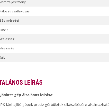
Motorteljesítmény
Hálózati csatlakozás
Gép méretei
Hossz
Szélesség
Magasság
Súly
TALÁNOS LEÍRÁS
jánlott gép általános leírása:
PK körhajlító gépek precíz görbületek elkészítésére alkalmazhatók 