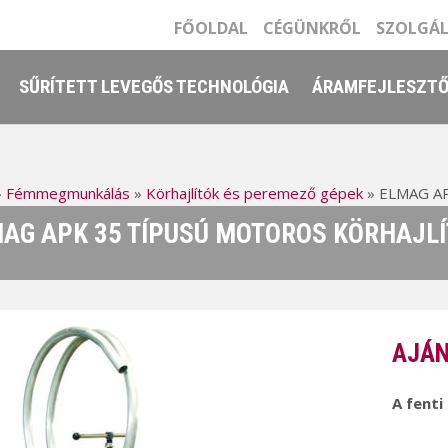
FŐOLDAL
CÉGÜNKRŐL
SZOLGÁ
SŰRÍTETT LEVEGŐS TECHNOLÓGIA
ÁRAMFEJLESZT
»
Fémmegmunkálás
»
Körhajlítók és peremező gépek
»
ELMAG APK
AG APK 35 TÍPUSÚ MOTOROS KÖRHAJLÍ
AJÁN
A fenti