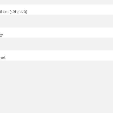
l cím (kötelező)
gy
net