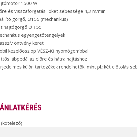
ajtómotor 1500 W
őre és visszaforgatási löket sebessége 4,3 m/min
állító görgő, Ø155 (mechanikus)
ét hajtógörgő Ø 155
echanikus egyengetőtengelyek
asszív öntvény keret
obil kezelőoszlop VÉSZ-KI nyomógombbal
ttős lábpedál az előre és hátra hajtáshoz
rjedelmes külön tartozékok rendelhetők, mint pl.: két előtolás s
ÁNLATKÉRÉS
(kötelező)