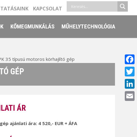
LTATÁSAINK
KAPCSOLAT
ŐK
KŐMEGMUNKÁLÁS
MŰHELYTECHNOLÓGIA
 35 típusú motoros körhajlító gép
Face
TÓ GÉP
Twitt
Linke
Email
LATI ÁR
 gép ajánlati ára: 4 520,- EUR + ÁFA