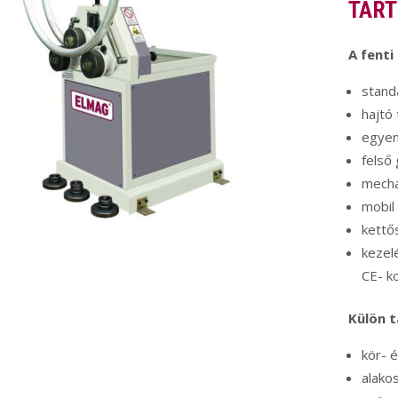
TART
A fenti
stand
hajtó 
egyen
felső
mecha
mobil
kettő
kezel
CE- k
Külön 
kör- é
alakos