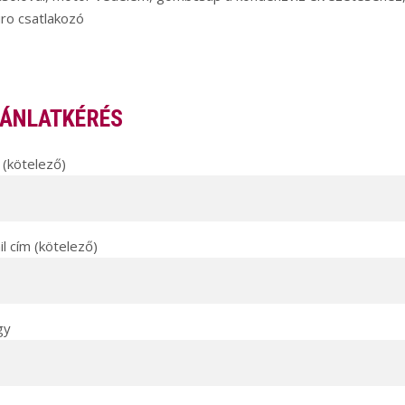
ro csatlakozó
ÁNLATKÉRÉS
(kötelező)
l cím (kötelező)
gy