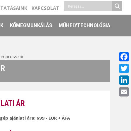
LTATÁSAINK
KAPCSOLAT
ŐK
KŐMEGMUNKÁLÁS
MŰHELYTECHNOLÓGIA
ompresszor
Face
OR
Twitt
Linke
Email
LATI ÁR
 gép ajánlati ára: 699,- EUR + ÁFA