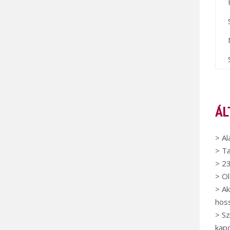
ÁL
> Al
> Ta
> 2
> O
> Ak
hoss
> S
kap