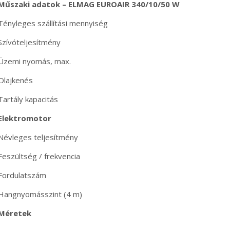
Műszaki adatok – ELMAG EUROAIR 340/10/50 W
Tényleges szállítási mennyiség
Szívóteljesítmény
Üzemi nyomás, max.
Olajkenés
Tartály kapacitás
Elektromotor
Névleges teljesítmény
Feszültség / frekvencia
Fordulatszám
Hangnyomásszint (4 m)
Méretek