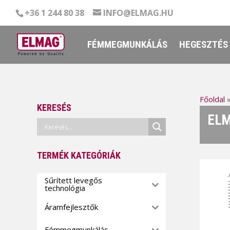
+36 1 244 80 38
INFO@ELMAG.HU
FÉMMEGMUNKÁLÁS
HEGESZTÉS
Főoldal
KERESÉS
ELM
TERMÉK KATEGÓRIÁK
Sűrített levegős
technológia
Áramfejlesztők
Fémmegmunkálás