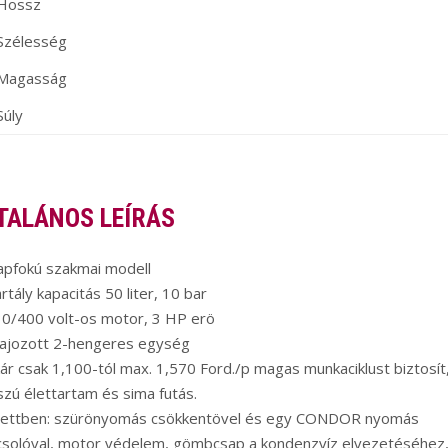
Hossz
Szélesség
Magasság
Súly
TALÁNOS LEÍRÁS
apfokú szakmai modell
rtály kapacitás 50 liter, 10 bar
30/400 volt-os motor, 3 HP erö
lajozott 2-hengeres egység
ár csak 1,100-tól max. 1,570 Ford./p magas munkaciklust biztosít
zú élettartam és sima futás.
zettben: szürönyomás csökkentövel és egy CONDOR nyomás
csolóval, motor védelem, gömbcsap a kondenzvíz elvezetéséhez