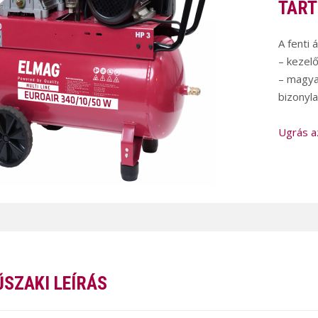
TART
A fenti 
– kezel
– magya
bizonyla
Ugrás a
SZAKI LEÍRÁS