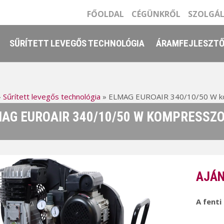
FŐOLDAL
CÉGÜNKRŐL
SZOLGÁ
SŰRÍTETT LEVEGŐS TECHNOLÓGIA
ÁRAMFEJLESZT
»
Sűrített levegős technológia
»
ELMAG EUROAIR 340/10/50 W k
AG EUROAIR 340/10/50 W KOMPRESSZ
AJÁN
A fenti