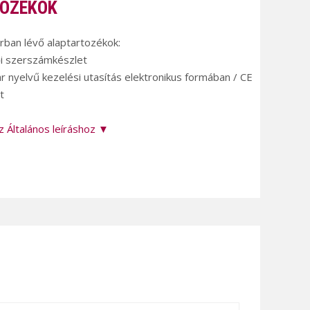
OZÉKOK
árban lévő alaptartozékok:
ői szerszámkészlet
r nyelvű kezelési utasítás elektronikus formában / CE
t
z Általános leíráshoz ▼