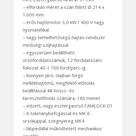
– elforduló méret a szán fölött Ø 214 x
1.000 mm
– erős hajtómotor 3,0 kW / 400 V nagy
nyomatékkal
– nagy terhelhetőségű hajtás-rendszer
minőségi szíjhajtással
– egyszerűen beállítható
orsófordulatszámok, 12 fordulatszám
fokozat 40-1.700 ford/perc-ig
– könnyen járó, olajban forgó
mellékhajtómű, megfelelő előtolás
beállítással 48 hossz- és
keresztelőtolás számára, 160 menet
– edzett, nagy esztergaorsó CAMLOCK D1
– 6 tokmánybefogással és MK 6
orsókúppal, szegnyereg MK4
– lábpedállal működtetett mechanikus