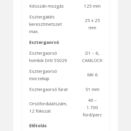
Késszán mozgás
125 mm
Esztergakés
25 x 25
keresztmetszet
mm
max.
Esztergaorsó
Esztergaorsó
D1 – 6,
homlok DIN 55029
CAMLOCK
Esztergaorsó
MK 6
morzekúp
Esztergaorsó furat
51 mm
40 –
Orsófordulatszám,
1.700
12 fokozat
ford/perc
Előtolás