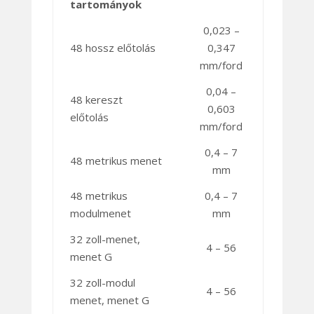
tartományok
0,023 –
48 hossz előtolás
0,347
mm/ford
0,04 –
48 kereszt
0,603
előtolás
mm/ford
0,4 – 7
48 metrikus menet
mm
48 metrikus
0,4 – 7
modulmenet
mm
32 zoll-menet,
4 – 56
menet G
32 zoll-modul
4 – 56
menet, menet G