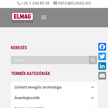
+36 1 244 80 38
INFO@ELMAG.HU
KERESÉS
Face
Twitt
TERMÉK KATEGÓRIÁK
Linke
Email
Sűrített levegős technológia
Áramfejlesztők