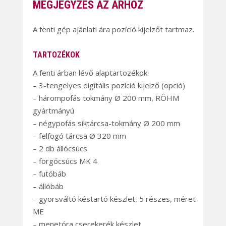
MEGJEGYZÉS AZ ÁRHOZ
A fenti gép ajánlati ára pozíció kijelzőt tartmaz.
TARTOZÉKOK
A fenti árban lévő alaptartozékok:
– 3-tengelyes digitális pozíció kijelző (opció)
– hárompofás tokmány Ø 200 mm, RÖHM
gyártmányú
– négypofás síktárcsa-tokmány Ø 200 mm
– felfogó tárcsa Ø 320 mm
– 2 db állócsúcs
– forgócsúcs MK 4
– futóbáb
– állóbáb
– gyorsváltó késtartó készlet, 5 részes, méret
ME
– menetóra cserekerék készlet