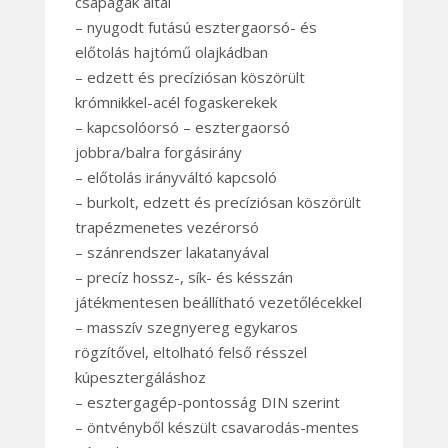
csapágak által
– nyugodt futású esztergaorsó- és
előtolás hajtómű olajkádban
– edzett és precíziósan köszörült
krómnikkel-acél fogaskerekek
– kapcsolóorsó – esztergaorsó
jobbra/balra forgásirány
– előtolás irányváltó kapcsoló
– burkolt, edzett és precíziósan köszörült
trapézmenetes vezérorsó
– szánrendszer lakatanyával
– precíz hossz-, sík- és késszán
játékmentesen beállítható vezetőlécekkel
– masszív szegnyereg egykaros
rögzítővel, eltolható felső résszel
kúpesztergáláshoz
– esztergagép-pontosság DIN szerint
– öntvényből készült csavarodás-mentes