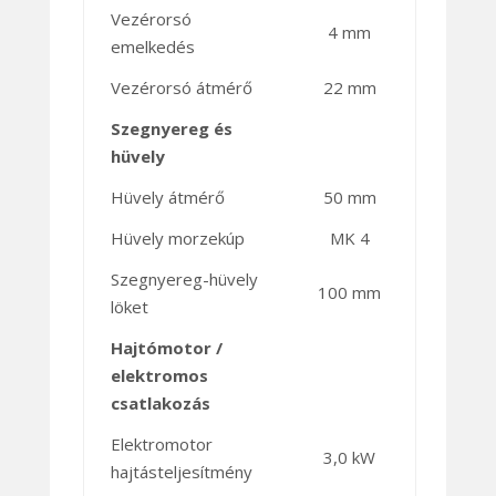
Vezérorsó
4 mm
emelkedés
Vezérorsó átmérő
22 mm
Szegnyereg és
hüvely
Hüvely átmérő
50 mm
Hüvely morzekúp
MK 4
Szegnyereg-hüvely
100 mm
löket
Hajtómotor /
elektromos
csatlakozás
Elektromotor
3,0 kW
hajtásteljesítmény