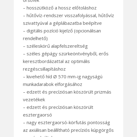
orsófék
– hosszütköző a hossz előtoláshoz
– hűtővíz-rendszer visszafolyással, hűtővíz
szivattyúval a géplábazatba beépítve
– digitális pozíció kijelző (opcionálisan
rendelhető)
– széleskörű alapfelszereltség
– széles gépágy szürkeöntvényből, erős
keresztbordázattal az optimális
rezgéscsillapításhoz
– kivehető híd Ø 570 mm-ig nagyságú
munkadarabok elforgásához
– edzett és precíziósan köszörült prizmás
vezetékek
– edzett és precíziósan köszörült
esztergaorsó
– nagy esztergaorsó-körfutás pontosság
az axiálisan beállítható precíziós kúpgörgős