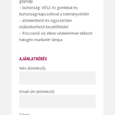
géptalp
– biztonság: VÉSZ-KI gombbal és
biztonsági kapcsolóval a tokmányvédőn
– áttekinthető és egyszerűen
működtethető kezelőfelület
– fröccsenő víz elleni védelemmel ellátott
halogén munkatér lámpa
AJÁNLATKÉRÉS
Név (kötelező)
Email cím (kötelező)
Tárgy