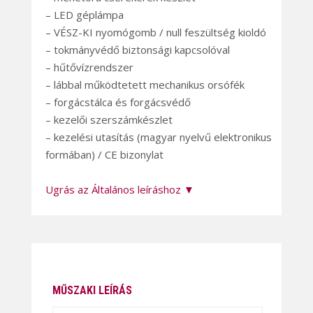
– LED géplámpa
– VÉSZ-KI nyomógomb / null feszültség kioldó
– tokmányvédő biztonsági kapcsolóval
– hűtővízrendszer
– lábbal működtetett mechanikus orsófék
– forgácstálca és forgácsvédő
– kezelői szerszámkészlet
– kezelési utasítás (magyar nyelvű elektronikus
formában) / CE bizonylat
Ugrás az Általános leíráshoz ▼
MŰSZAKI LEÍRÁS