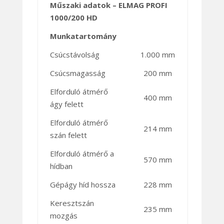
Műszaki adatok – ELMAG PROFI
1000/200 HD
Munkatartomány
Csúcstávolság
1.000 mm
Csúcsmagasság
200 mm
Elforduló átmérő
400 mm
ágy felett
Elforduló átmérő
214 mm
szán felett
Elforduló átmérő a
570 mm
hídban
Gépágy híd hossza
228 mm
Keresztszán
235 mm
mozgás