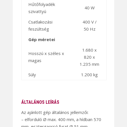
Hűtőfolyadék
40 W
szivattyú
Csatlakozási
400 V /
feszültség
50 Hz
Gép méretei
1.680 x
Hosszú x széles x
820 x
magas
1.235 mm
Súly
1.200 kg
ÁLTALÁNOS LEÍRÁS
Az ajánlott gép általános jellemzői:
– elforduló Ø max. 400 mm, a hídban 570
mm, esztergaorsó furat Ø 51 mm