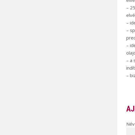
elv
– 25
elvé
– id
– sp
pre
– i
olaj
– a 
indí
– b
AJ
Név 