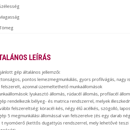
Szélesség
Magasság
Tömeg
TALÁNOS LEÍRÁS
jánlott gép általános jellemzői:
ztonságos, pontos lemezmegmunkálás, gyors profilvágás, nagy i
l felszerelt, azonnal üzemeltethető munkaállomások
nkaállomások: lyukasztó állomás, rúdacél állomás, profilacél állom
gép rendelkezik bélyeg- és matrica rendszerrel, melyek illesz
vábbi felszereltség: köracél-kés, négy élű acélkés, szögolló, lapos
gép 5 megmunkálási állomással van felszerelve (és egy darab né
 t nyomóerő (kettős dugattyús rendszerrel, mely lehetővé teszi 