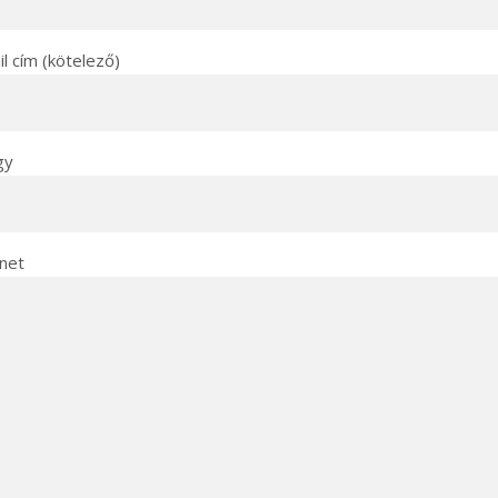
l cím (kötelező)
gy
net