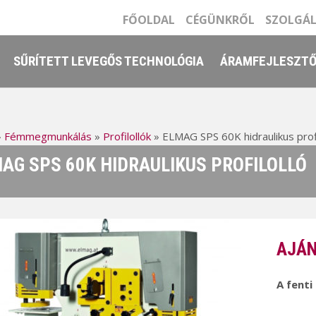
FŐOLDAL
CÉGÜNKRŐL
SZOLGÁ
SŰRÍTETT LEVEGŐS TECHNOLÓGIA
ÁRAMFEJLESZT
»
Fémmegmunkálás
»
Profilollók
»
ELMAG SPS 60K hidraulikus profi
AG SPS 60K HIDRAULIKUS PROFILOLLÓ
AJÁN
A fenti