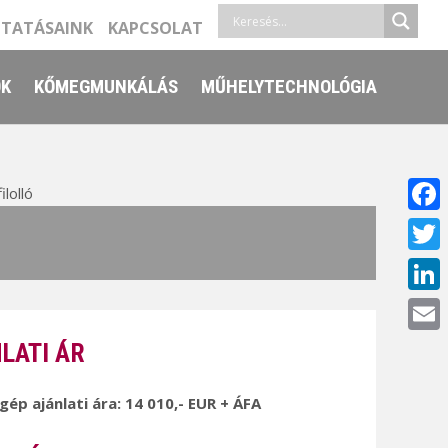
LTATÁSAINK
KAPCSOLAT
ŐK
KŐMEGMUNKÁLÁS
MŰHELYTECHNOLÓGIA
lolló
Face
Twitt
Linke
Email
LATI ÁR
 gép ajánlati ára: 14 010,- EUR + ÁFA