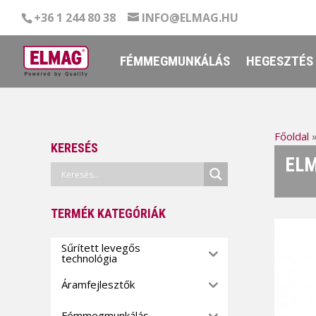
+36 1 244 80 38
INFO@ELMAG.HU
FÉMMEGMUNKÁLÁS
HEGESZTÉS
Főoldal
KERESÉS
ELM
TERMÉK KATEGÓRIÁK
Sűrített levegős
technológia
Áramfejlesztők
Fémmegmunkálás