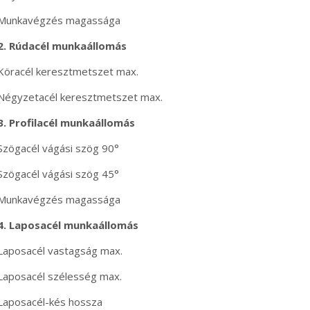
Munkavégzés magassága
2. Rúdacél munkaállomás
Köracél keresztmetszet max.
Négyzetacél keresztmetszet max.
3. Profilacél munkaállomás
Szögacél vágási szög 90°
Szögacél vágási szög 45°
Munkavégzés magassága
4. Laposacél munkaállomás
Laposacél vastagság max.
Laposacél szélesség max.
Laposacél-kés hossza