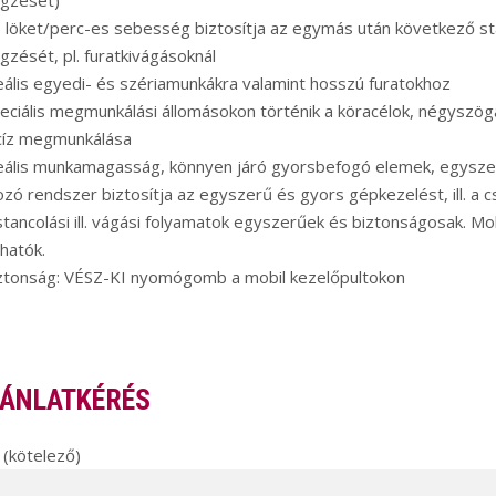
égzését)
 löket/perc-es sebesség biztosítja az egymás után következő s
gzését, pl. furatkivágásoknál
eális egyedi- és szériamunkákra valamint hosszú furatokhoz
eciális megmunkálási állomásokon történik a köracélok, négyszög
cíz megmunkálása
deális munkamagasság, könnyen járó gyorsbefogó elemek, egysze
ozó rendszer biztosítja az egyszerű és gyors gépkezelést, ill. 
stancolási ill. vágási folyamatok egyszerűek és biztonságosak. Mo
thatók.
iztonság: VÉSZ-KI nyomógomb a mobil kezelőpultokon
ÁNLATKÉRÉS
(kötelező)