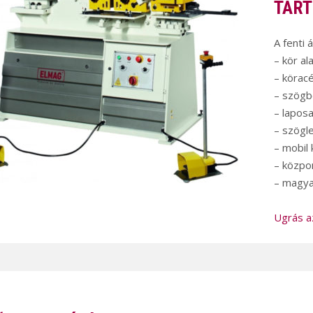
TART
A fenti 
– kör a
– körac
– szögb
– laposa
– szögl
– mobil
– közpo
– magyar
Ugrás a