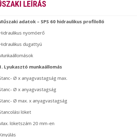
SZAKI LEÍRÁS
Műszaki adatok – SPS 60 hidraulikus profilolló
Hidraulikus nyomóerő
Hidraulikus dugattyú
Munkaállomások
1. Lyukasztó munkaállomás
Stanc- Ø x anyagvastagság max.
Stanc- Ø x anyagvastagság
Stanc- Ø max. x anyagvastagság
Stancolási löket
Max. löketszám 20 mm-en
Kinyúlás