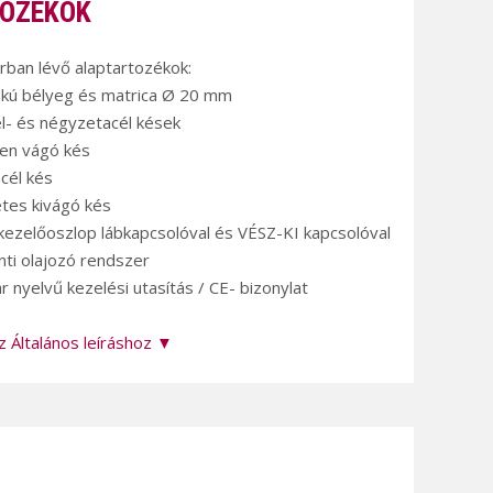
OZÉKOK
árban lévő alaptartozékok:
lakú bélyeg és matrica Ø 20 mm
él- és négyzetacél kések
en vágó kés
cél kés
etes kivágó kés
 kezelőoszlop lábkapcsolóval és VÉSZ-KI kapcsolóval
nti olajozó rendszer
 nyelvű kezelési utasítás / CE- bizonylat
z Általános leíráshoz ▼