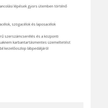
tancolási lépések gyors ütemben történő
acélok, szögacélok és laposacélok
rű szerszámcserélés és a központi
a csaknem karbantartásmentes üzemeltetést
bil kezelőoszlop lábpedáljáról