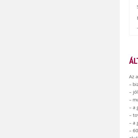
ÁL
Az a
– bi
– jó
– mu
– a 
– to
– a 
– 60