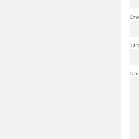
Emai
Tár
Üze