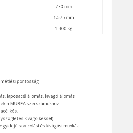
770 mm
1.575 mm
1.400 kg
smétlési pontosság
ás, laposacél állomás, kivágó állomás
kednek a MUBEA szerszámokhoz
acél kés.
gyszögletes kivágó késsel)
egyidejű stancolási és kivágási munkák