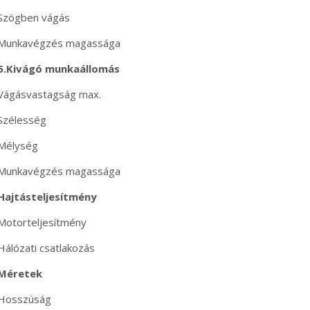
Szögben vágás
Munkavégzés magassága
5.Kivágó munkaállomás
Vágásvastagság max.
Szélesség
Mélység
Munkavégzés magassága
Hajtásteljesítmény
Motorteljesítmény
Hálózati csatlakozás
Méretek
Hosszúság