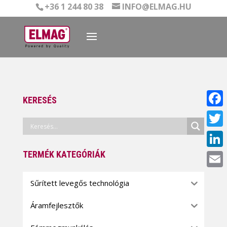
+36 1 244 80 38
INFO@ELMAG.HU
KERESÉS
Face
Twitt
TERMÉK KATEGÓRIÁK
Linke
Email
Sűrített levegős technológia
Áramfejlesztők