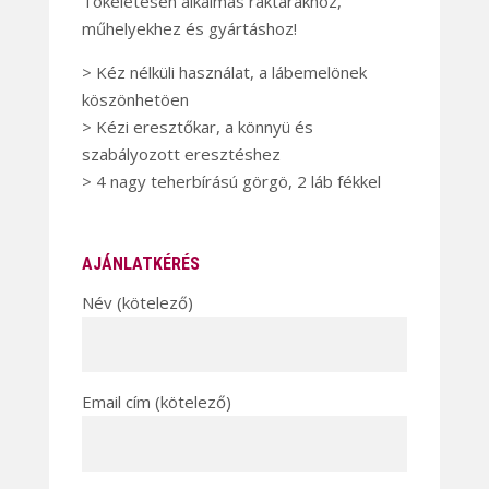
Tökéletesen alkalmas raktárakhoz,
műhelyekhez és gyártáshoz!
> Kéz nélküli használat, a lábemelönek
köszönhetöen
> Kézi eresztőkar, a könnyü és
szabályozott eresztéshez
> 4 nagy teherbírású görgö, 2 láb fékkel
AJÁNLATKÉRÉS
Név (kötelező)
Email cím (kötelező)