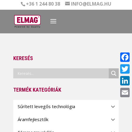
+36 1 244 80 38
INFO@ELMAG.HU
KERESÉS
Face
Twitt
TERMÉK KATEGÓRIÁK
Linke
Email
Sűrített levegős technológia
Áramfejlesztők