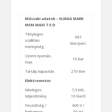
Műszaki adatok – ELMAG MARK
MSM MAXI 7.5 D
Tényleges
997
szállítási
liter/perc
mennyiség
Üzemi nyomás,
10 bar
max.
Tartály kapacitás
270 liter
Elektromotor
Névleges
7,5 kW,
teljesítmény
10 lóerő
Feszültség /
400 V /
frekvencia
50 Hz