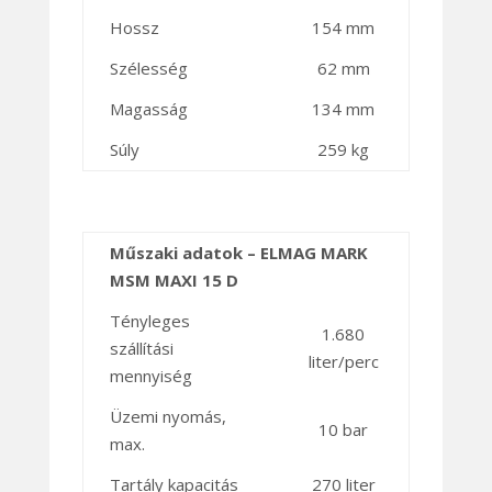
Hossz
154 mm
Szélesség
62 mm
Magasság
134 mm
Súly
259 kg
Műszaki adatok – ELMAG MARK
MSM MAXI 15 D
Tényleges
1.680
szállítási
liter/perc
mennyiség
Üzemi nyomás,
10 bar
max.
Tartály kapacitás
270 liter