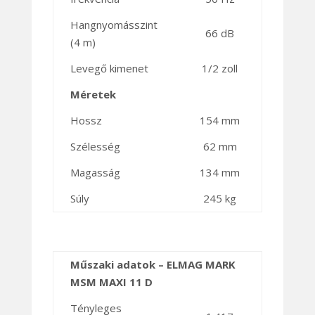
Hangnyomásszint
66 dB
(4 m)
Levegő kimenet
1/2 zoll
Méretek
Hossz
154 mm
Szélesség
62 mm
Magasság
134 mm
Súly
245 kg
Műszaki adatok – ELMAG MARK
MSM MAXI 11 D
Tényleges