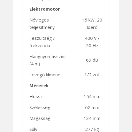
Elektromotor
Névleges
15 kW, 20
teljesítmény
lóerő
Feszültség /
400 V /
frekvencia
50 Hz
Hangnyomásszint
69 dB
(4 m)
Levegő kimenet
1/2 zoll
Méretek
Hossz
154 mm
Szélesség
62 mm
Magasság
134 mm
Súly
277 kg