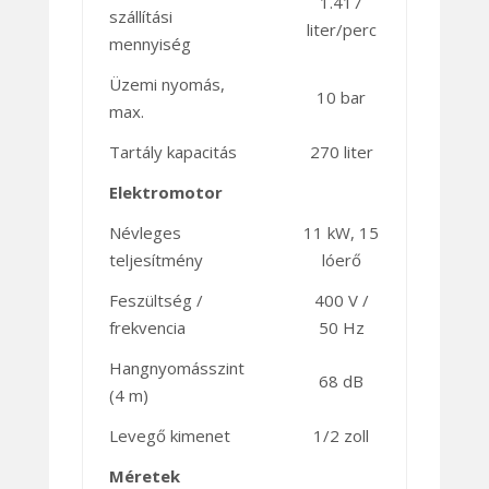
1.417
szállítási
liter/perc
mennyiség
Üzemi nyomás,
10 bar
max.
Tartály kapacitás
270 liter
Elektromotor
Névleges
11 kW, 15
teljesítmény
lóerő
Feszültség /
400 V /
frekvencia
50 Hz
Hangnyomásszint
68 dB
(4 m)
Levegő kimenet
1/2 zoll
Méretek