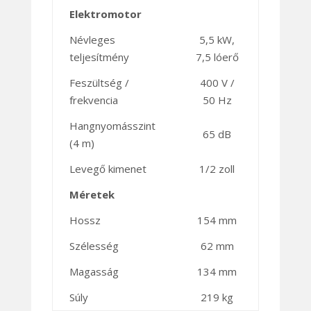
Elektromotor
Névleges
5,5 kW,
teljesítmény
7,5 lóerő
Feszültség /
400 V /
frekvencia
50 Hz
Hangnyomásszint
65 dB
(4 m)
Levegő kimenet
1/2 zoll
Méretek
Hossz
154 mm
Szélesség
62 mm
Magasság
134 mm
Súly
219 kg