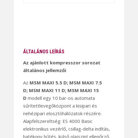
ÁLTALÁNOS LEÍRÁS
Az ajánlott kompresszor sorozat
általános jellemzői
:
Az
MSM MAXI 5.5 D;
MSM MAXI 7.5
D;
MSM MAXI 11 D;
MSM MAXI 15
D
modell egy 10 bar-os automata
sűrítettlevegőközpont a kisipari és
nehézipari elosztóhálózatok részére.
Alapfelszereltség: ES 4000 Basic
elektronikus vezérlő, csillag-delta indítás,
hatékony hűtés, külső olajszint ellenőrző,