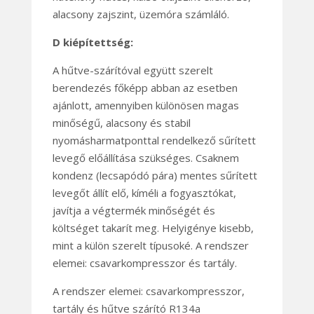
alacsony zajszint, üzemóra számláló.
D kiépítettség:
A hűtve-szárítóval együtt szerelt
berendezés főképp abban az esetben
ajánlott, amennyiben különösen magas
minőségű, alacsony és stabil
nyomásharmatponttal rendelkező sűrített
levegő előállítása szükséges. Csaknem
kondenz (lecsapódó pára) mentes sűrített
levegőt állít elő, kíméli a fogyasztókat,
javítja a végtermék minőségét és
költséget takarít meg. Helyigénye kisebb,
mint a külön szerelt típusoké. A rendszer
elemei: csavarkompresszor és tartály.
A rendszer elemei: csavarkompresszor,
tartály és hűtve szárító R134a