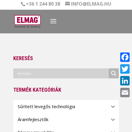
+36 1 244 80 38
INFO@ELMAG.HU
KERESÉS
Face
Twitt
TERMÉK KATEGÓRIÁK
Linke
Email
Sűrített levegős technológia
Áramfejlesztők