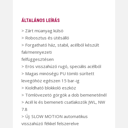
ÁLTALÁNOS LEÍRÁS
> Zárt müanyag külsö
> Robosztus és ütésálló
> Forgatható ház, stabil, acélból készült
fali/mennyezeti
felfüggesztésen
> Erös visszahúzó rugó, speciális acélból
> Magas minöségü PU tömlö sürített
levegöhöz egészen 15 bar-ig
> Kioldható blokkoló eszköz
> Tömlövezetö görgök a dob bemeneténél
> Acél ki és bemeneti csatlakozók JWL, NW
7.8
> Új: SLOW MOTION automatikus
visszahúzó fékkel felszerelve