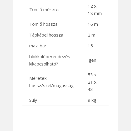
12 x
Tömlő méretei
18 mm
Tömlő hossza
16 m
Tápkábel hossza
2 m
max. bar
15
blokkolóberendezés
igen
kikapcsolható?
53 x
Méretek
21 x
hossz/szél/magasság
43
Súly
9 kg