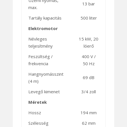
Üzemi nyomás,
13 bar
max.
Tartály kapacitás
500 liter
Elektromotor
Névleges
15 kW, 20
teljesítmény
lóerő
Feszültség /
400 V /
frekvencia
50 Hz
Hangnyomásszint
69 dB
(4 m)
Levegő kimenet
3/4 zoll
Méretek
Hossz
194 mm
Szélesség
62 mm