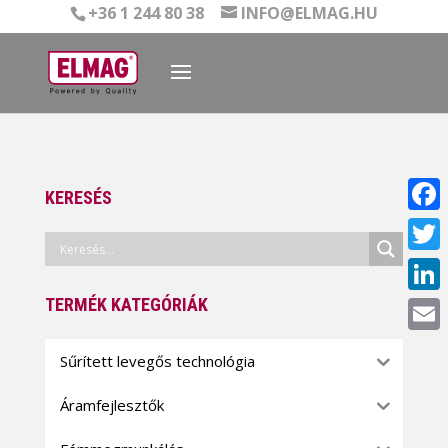
+36 1 244 80 38
INFO@ELMAG.HU
KERESÉS
Face
Twitt
TERMÉK KATEGÓRIÁK
Linke
Email
Sűrített levegős technológia
Áramfejlesztők