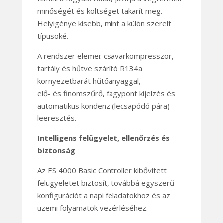
minőségét és költséget takarít meg.
Helyigénye kisebb, mint a külön szerelt
típusoké.
A rendszer elemei: csavarkompresszor,
tartály és hűtve szárító R134a
környezetbarát hűtőanyaggal,
elő- és finomszűrő, fagypont kijelzés és
automatikus kondenz (lecsapódó pára)
leeresztés.
Intelligens felügyelet, ellenőrzés és
biztonság
Az ES 4000 Basic Controller kibővített
felügyeletet biztosít, továbbá egyszerű
konfigurációt a napi feladatokhoz és az
üzemi folyamatok vezérléséhez.