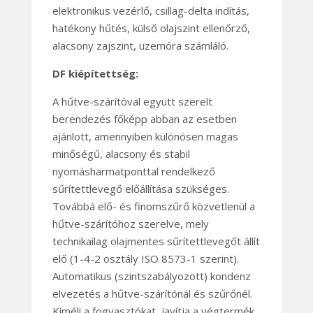
elektronikus vezérlő, csillag-delta indítás,
hatékony hűtés, külső olajszint ellenőrző,
alacsony zajszint, üzemóra számláló.
DF kiépítettség:
A hűtve-szárítóval együtt szerelt
berendezés főképp abban az esetben
ajánlott, amennyiben különösen magas
minőségű, alacsony és stabil
nyomásharmatponttal rendelkező
sűrítettlevegő előállítása szükséges.
Továbbá elő- és finomszűrő közvetlenül a
hűtve-szárítóhoz szerelve, mely
technikailag olajmentes sűrítettlevegőt állít
elő (1-4-2 osztály ISO 8573-1 szerint).
Automatikus (szintszabályozott) kondenz
elvezetés a hűtve-szárítónál és szűrőnél.
Kíméli a fogyasztókat, javítja a végtermék