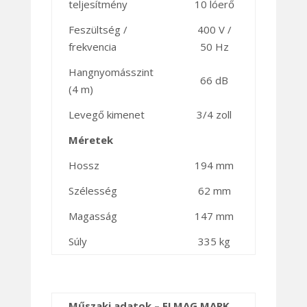
teljesítmény
10 lóerő
Feszültség /
400 V /
frekvencia
50 Hz
Hangnyomásszint
66 dB
(4 m)
Levegő kimenet
3/4 zoll
Méretek
Hossz
194 mm
Szélesség
62 mm
Magasság
147 mm
Súly
335 kg
Műszaki adatok – ELMAG MARK