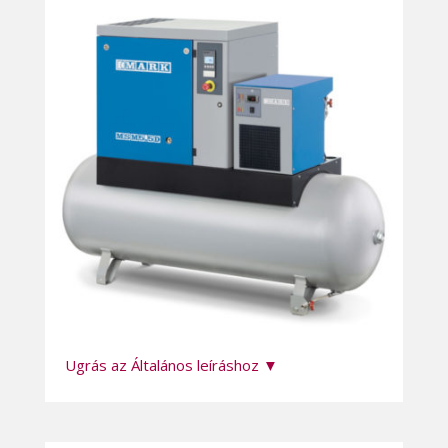
Ugrás az Általános leíráshoz ▼