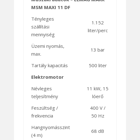
MSM MAXI 11 DF
Tényleges
1.152
szállítási
liter/perc
mennyiség
Üzemi nyomás,
13 bar
max.
Tartály kapacitás
500 liter
Elektromotor
Névleges
11 kW, 15
teljesítmény
lóerő
Feszültség /
400 V /
frekvencia
50 Hz
Hangnyomásszint
68 dB
(4 m)