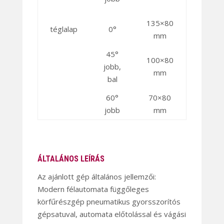
135×80
téglalap
0°
mm
45°
100×80
jobb,
mm
bal
60°
70×80
jobb
mm
ÁLTALÁNOS LEÍRÁS
Az ajánlott gép általános jellemzői:
Modern félautomata függőleges
körfűrészgép pneumatikus gyorsszorítós
gépsatuval, automata előtolással és vágási