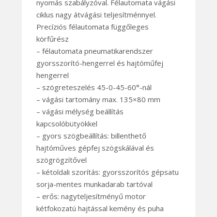
nyomás szabályzóval. Félautomata vágási
ciklus nagy átvágási teljesítménnyel.
Precíziós félautomata függőleges
körfűrész
– félautomata pneumatikarendszer
gyorsszorító-hengerrel és hajtóműfej
hengerrel
– szögreteszelés 45-0-45-60°-nál
– vágási tartomány max. 135×80 mm
– vágási mélység beállítás
kapcsolóbütyökkel
– gyors szögbeállítás: billenthető
hajtóműves gépfej szögskálával és
szögrögzítővel
– kétoldali szorítás: gyorsszorítós gépsatu
sorja-mentes munkadarab tartóval
– erős: nagyteljesítményű motor
kétfokozatú hajtással kemény és puha