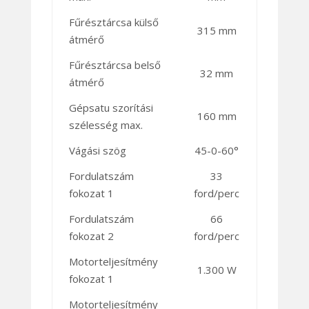
Fűrésztárcsa külső
315 mm
átmérő
Fűrésztárcsa belső
32 mm
átmérő
Gépsatu szorítási
160 mm
szélesség max.
Vágási szög
45-0-60°
Fordulatszám
33
fokozat 1
ford/perc
Fordulatszám
66
fokozat 2
ford/perc
Motorteljesítmény
1.300 W
fokozat 1
Motorteljesítmény