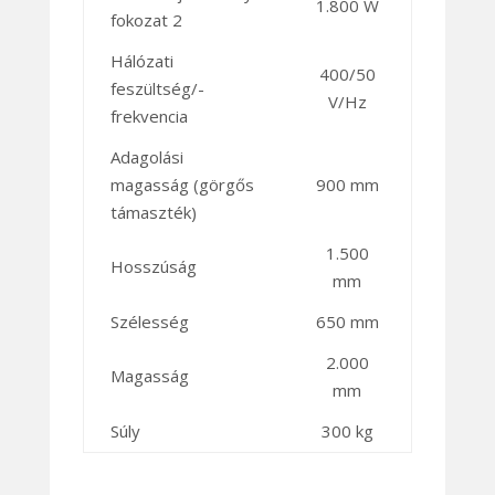
1.800 W
fokozat 2
Hálózati
400/50
feszültség/-
V/Hz
frekvencia
Adagolási
magasság (görgős
900 mm
támaszték)
1.500
Hosszúság
mm
Szélesség
650 mm
2.000
Magasság
mm
Súly
300 kg