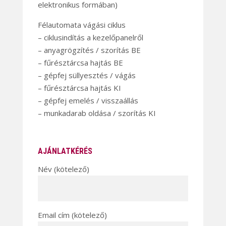
elektronikus formában)
Félautomata vágási ciklus
– ciklusindítás a kezelőpanelről
– anyagrögzítés / szorítás BE
– fűrésztárcsa hajtás BE
– gépfej süllyesztés / vágás
– fűrésztárcsa hajtás KI
– gépfej emelés / visszaállás
– munkadarab oldása / szorítás KI
AJÁNLATKÉRÉS
Név (kötelező)
Email cím (kötelező)