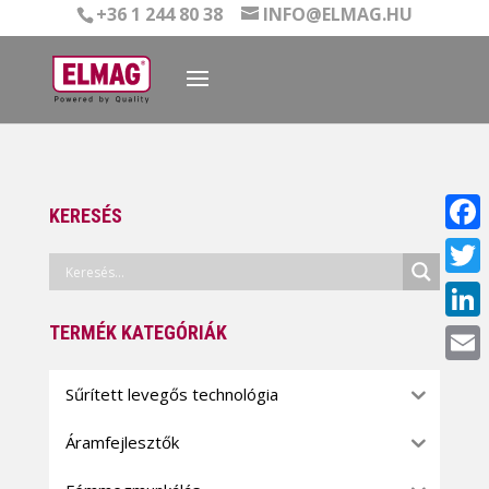
+36 1 244 80 38
INFO@ELMAG.HU
KERESÉS
Face
Twitt
TERMÉK KATEGÓRIÁK
Linke
Email
Sűrített levegős technológia
Áramfejlesztők