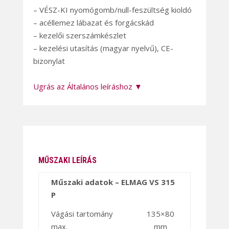
– VÉSZ-KI nyomógomb/null-feszültség kioldó
– acéllemez lábazat és forgácskád
– kezelői szerszámkészlet
– kezelési utasítás (magyar nyelvű), CE-
bizonylat
Ugrás az Általános leíráshoz ▼
MŰSZAKI LEÍRÁS
Műszaki adatok – ELMAG VS 315
P
Vágási tartomány
135×80
max.
mm