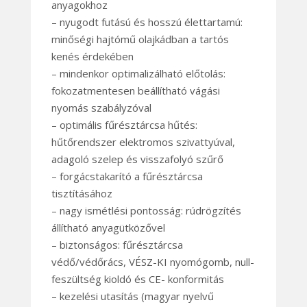
anyagokhoz
– nyugodt futású és hosszú élettartamú:
minőségi hajtómű olajkádban a tartós
kenés érdekében
– mindenkor optimalizálható előtolás:
fokozatmentesen beállítható vágási
nyomás szabályzóval
– optimális fűrésztárcsa hűtés:
hűtőrendszer elektromos szivattyúval,
adagoló szelep és visszafolyó szűrő
– forgácstakarító a fűrésztárcsa
tisztításához
– nagy ismétlési pontosság: rúdrögzítés
állítható anyagütközővel
– biztonságos: fűrésztárcsa
védő/védőrács, VÉSZ-KI nyomógomb, null-
feszültség kioldó és CE- konformitás
– kezelési utasítás (magyar nyelvű