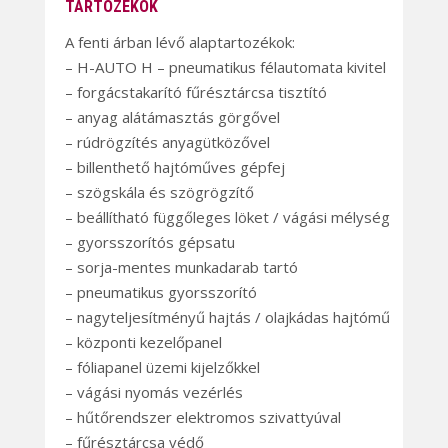
TARTOZÉKOK
A fenti árban lévő alaptartozékok:
– H-AUTO H – pneumatikus félautomata kivitel
– forgácstakarító fűrésztárcsa tisztító
– anyag alátámasztás görgővel
– rúdrögzítés anyagütközővel
– billenthető hajtóműves gépfej
– szögskála és szögrögzítő
– beállítható függőleges löket / vágási mélység
– gyorsszorítós gépsatu
– sorja-mentes munkadarab tartó
– pneumatikus gyorsszorító
– nagyteljesítményű hajtás / olajkádas hajtómű
– központi kezelőpanel
– fóliapanel üzemi kijelzőkkel
– vágási nyomás vezérlés
– hűtőrendszer elektromos szivattyúval
– fűrésztárcsa védő