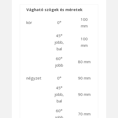
Vágható szögek és méretek
100
kör
0°
mm
45°
100
jobb,
mm
bal
60°
80 mm
jobb
négyzet
0°
90 mm
45°
jobb,
90 mm
bal
60°
70 mm
jobb