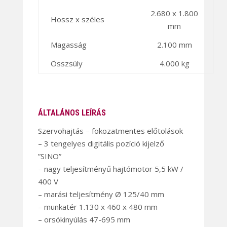
2.680 x 1.800
Hossz x széles
mm
Magasság
2.100 mm
Összsúly
4.000 kg
ÁLTALÁNOS LEÍRÁS
Szervohajtás – fokozatmentes előtolások
– 3 tengelyes digitális pozíció kijelző
”SINO”
– nagy teljesítményű hajtómotor 5,5 kW /
400 V
– marási teljesítmény Ø 125/40 mm
– munkatér 1.130 x 460 x 480 mm
– orsókinyúlás 47-695 mm