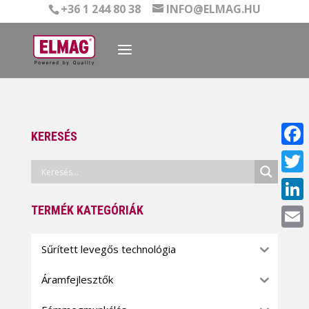
+36 1 244 80 38
INFO@ELMAG.HU
KERESÉS
Face
Twitt
TERMÉK KATEGÓRIÁK
Linke
Email
Sűrített levegős technológia
Áramfejlesztők