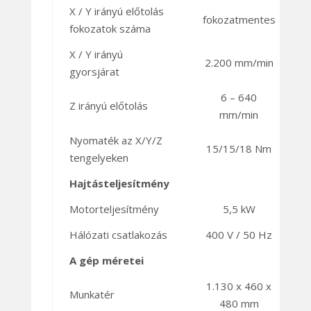
X / Y irányú előtolás
fokozatmentes
fokozatok száma
X / Y irányú
2.200 mm/min
gyorsjárat
6 – 640
Z irányú előtolás
mm/min
Nyomaték az X/Y/Z
15/15/18 Nm
tengelyeken
Hajtásteljesítmény
Motorteljesítmény
5,5 kW
Hálózati csatlakozás
400 V / 50 Hz
A gép méretei
1.130 x 460 x
Munkatér
480 mm