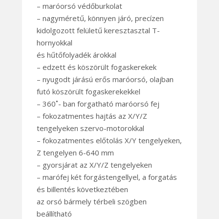
– maróorsó védőburkolat
– nagyméretű, könnyen járó, precízen
kidolgozott felületű keresztasztal T-
hornyokkal
és hűtőfolyadék árokkal
– edzett és köszörült fogaskerekek
– nyugodt járású erős maróorsó, olajban
futó köszörült fogaskerekekkel
– 360˚- ban forgatható maróorsó fej
– fokozatmentes hajtás az X/Y/Z
tengelyeken szervo-motorokkal
– fokozatmentes előtolás X/Y tengelyeken,
Z tengelyen 6-640 mm
– gyorsjárat az X/Y/Z tengelyeken
– marófej két forgástengellyel, a forgatás
és billentés következtében
az orsó bármely térbeli szögben
beállítható