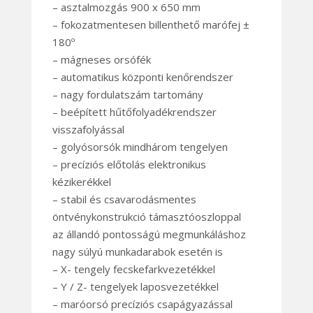
– asztalmozgás 900 x 650 mm
– fokozatmentesen billenthető marófej ±
180º
– mágneses orsófék
– automatikus központi kenőrendszer
– nagy fordulatszám tartomány
– beépített hűtőfolyadékrendszer
visszafolyással
– golyósorsók mindhárom tengelyen
– precíziós előtolás elektronikus
kézikerékkel
– stabil és csavarodásmentes
öntvénykonstrukció támasztóoszloppal
az állandó pontosságú megmunkáláshoz
nagy súlyú munkadarabok esetén is
– X- tengely fecskefarkvezetékkel
– Y / Z- tengelyek laposvezetékkel
– maróorsó precíziós csapágyazással