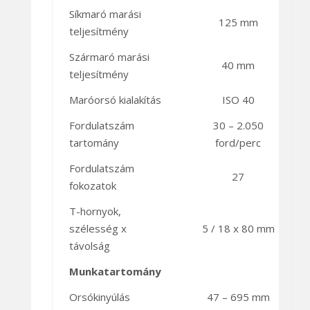
Síkmaró marási
125 mm
teljesítmény
Szármaró marási
40 mm
teljesítmény
Maróorsó kialakítás
ISO 40
Fordulatszám
30 – 2.050
tartomány
ford/perc
Fordulatszám
27
fokozatok
T-hornyok,
szélesség x
5 / 18 x 80 mm
távolság
Munkatartomány
Orsókinyúlás
47 – 695 mm