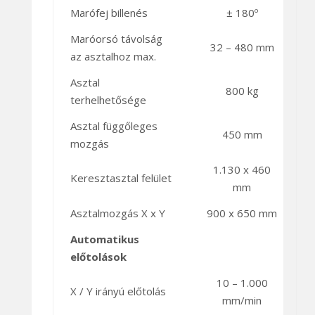
Marófej billenés
± 180º
Maróorsó távolság
32 – 480 mm
az asztalhoz max.
Asztal
800 kg
terhelhetősége
Asztal függőleges
450 mm
mozgás
1.130 x 460
Keresztasztal felület
mm
Asztalmozgás X x Y
900 x 650 mm
Automatikus
előtolások
10 – 1.000
X / Y irányú előtolás
mm/min