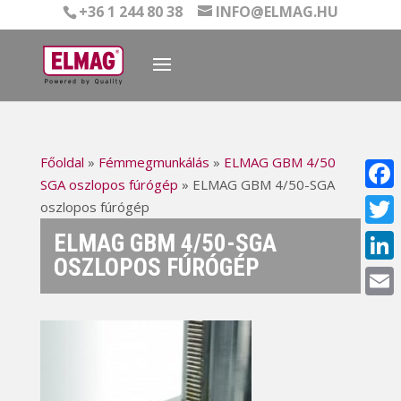
+36 1 244 80 38
INFO@ELMAG.HU
Főoldal
»
Fémmegmunkálás
»
ELMAG GBM 4/50
SGA oszlopos fúrógép
»
ELMAG GBM 4/50-SGA
Face
oszlopos fúrógép
ELMAG GBM 4/50-SGA
Twitt
OSZLOPOS FÚRÓGÉP
Linke
Email