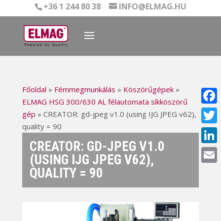
+36 1 244 80 38
INFO@ELMAG.HU
Főoldal
»
Fémmegmunkálás
»
Köszörűgépek
»
ELMAG HSG 300/630 AL félautomata síkköszörű
Face
gép
»
CREATOR: gd-jpeg v1.0 (using IJG JPEG v62),
quality = 90
Twitt
CREATOR: GD-JPEG V1.0
Linke
(USING IJG JPEG V62),
QUALITY = 90
Email